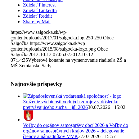
Zdielať Pinterest
Zdielať LinkedIn
Zdielať Reddit
Share by Mail
https://www.salgocka.sk/wp-
content/uploads/2017/01/salgocka.jpg
250
250
Obec
Šalgočka
https://www.salgocka.sk/wp-
content/uploads/2015/08/salgocka-logo.png
Obec
Šalgočka
2012-10-12 07:05:07
2012-10-12
07:14:35
Výberové konanie na vymenovanie riaditeľa ZŠ a
MŠ Zemianske Sady
Najnovšie príspevky
Zníženie výdatnosti vodných zdrojov v dôsledku
pretrvávajúceho sucha – júl 2026
30.07.2026 - 15:02
Voľby do orgánov samosprávy obcí 2026 a Voľby do
orgánov samosprávnych krajov 2026 – delegovanie
členov a náhradníkov MVK
27.07.2026 - 15:57