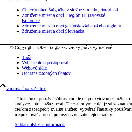
Cintorín obce Šalgočka v službe virtualnycintorin.sk
Združenie miest a obcí – región JE Jaslovské
Bohunice
Združenie miest a obcí galantsko-šalianskeho regiónu
Združenie miest a obcí Slovenska
© Copyright - Obec Šalgočka, všetky práva vyhradené
Tiráž
Vyhlásenie o prístupnosti
Webové sídlo
Ochrana osobných údajov
Zrolovať na začiatok
Táto stránka používa súbory cookie na poskytovanie služieb a
analyzovanie návštevnosti. Tieto anonymné údaje sú zaznamen
cieľom zabezpečiť kvalitu služieb, vytvárať štatistiky používan
rozpoznávať a riešiť pokusy o zneužitie tejto stránky.
Súhlasím
Bližšie informácie