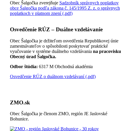
Obec Šalgočka zverejňuje
Sadzobník správnych poplatkov
obce Šalgočka podľa zákona č. 145/1995 Z. z. o správnych
poplatkoch v platnom znení (.pdf)
Osvedčenie RÚZ – Duálne vzdelávanie
Obec Šalgočka je držiteľom osvedčenia Republikovej únie
zamestnávateľov o spôsobilosti poskytovať praktické
vyučovanie v systéme duálneho vzdelávania
na pracovisku
Obecný úrad Šalgočka.
Odbor štúdia:
6317 M Obchodná akadémia
Osvedčenie RÚZ o duálnom vzdelávaní (.pdf)
ZMO.sk
Obec Šalgočka je členom ZMO, región JE Jaslovské
Bohunice.