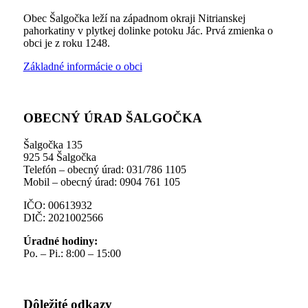
Obec Šalgočka leží na západnom okraji Nitrianskej
pahorkatiny v plytkej dolinke potoku Jác. Prvá zmienka o
obci je z roku 1248.
Základné informácie o obci
OBECNÝ ÚRAD ŠALGOČKA
Šalgočka 135
925 54 Šalgočka
Telefón – obecný úrad: 031/786 1105
Mobil – obecný úrad: 0904 761 105
IČO: 00613932
DIČ: 2021002566
Úradné hodiny:
Po. – Pi.: 8:00 – 15:00
Dôležité odkazy