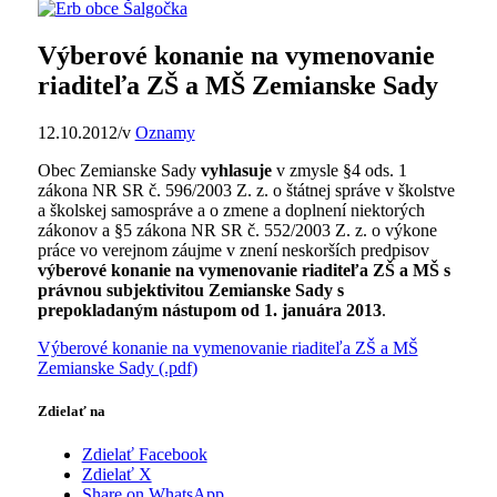
Výberové konanie na vymenovanie
riaditeľa ZŠ a MŠ Zemianske Sady
12.10.2012
/
v
Oznamy
Obec Zemianske Sady
vyhlasuje
v zmysle §4 ods. 1
zákona NR SR č. 596/2003 Z. z. o štátnej správe v školstve
a školskej samospráve a o zmene a doplnení niektorých
zákonov a §5 zákona NR SR č. 552/2003 Z. z. o výkone
práce vo verejnom záujme v znení neskorších predpisov
výberové konanie na vymenovanie riaditeľa ZŠ a MŠ s
právnou subjektivitou Zemianske Sady s
prepokladaným nástupom od 1. januára 2013
.
Výberové konanie na vymenovanie riaditeľa ZŠ a MŠ
Zemianske Sady (.pdf)
Zdielať na
Zdielať Facebook
Zdielať X
Share on WhatsApp