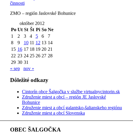
ZMO – región Jaslovské Bohunice
október 2012
Po
Ut
St
Št
Pi
So
Ne
1
2
3
4
5
6
7
8
9
10
11
12
13
14
15
16
17
18
19
20
21
22
23
24
25
26
27
28
29
30
31
« sep
nov »
Dôležité odkazy
Cintorín obce Šalgočka v službe virtualnycintorin.sk
Združenie miest a obcí – región JE Jaslovské
Bohunice
Združenie miest a obcí galantsko-šalianskeho regiónu
Združenie miest a obcí Slovenska
OBEC ŠALGOČKA