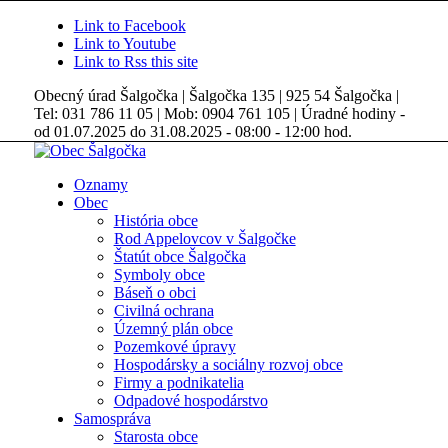
Link to Facebook
Link to Youtube
Link to Rss this site
Obecný úrad Šalgočka | Šalgočka 135 | 925 54 Šalgočka |
Tel: 031 786 11 05 | Mob: 0904 761 105 | Úradné hodiny -
od 01.07.2025 do 31.08.2025 - 08:00 - 12:00 hod.
Oznamy
Obec
História obce
Rod Appelovcov v Šalgočke
Štatút obce Šalgočka
Symboly obce
Báseň o obci
Civilná ochrana
Územný plán obce
Pozemkové úpravy
Hospodársky a sociálny rozvoj obce
Firmy a podnikatelia
Odpadové hospodárstvo
Samospráva
Starosta obce