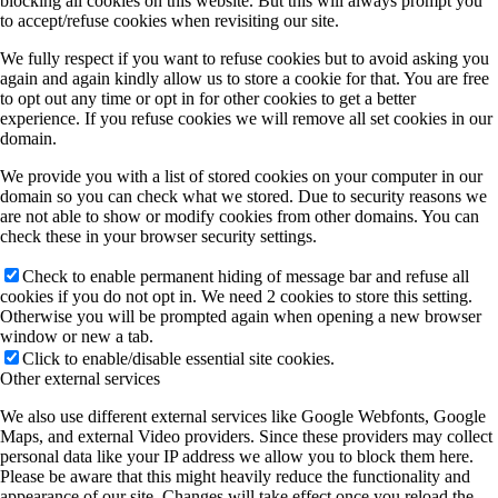
blocking all cookies on this website. But this will always prompt you
to accept/refuse cookies when revisiting our site.
We fully respect if you want to refuse cookies but to avoid asking you
again and again kindly allow us to store a cookie for that. You are free
to opt out any time or opt in for other cookies to get a better
experience. If you refuse cookies we will remove all set cookies in our
domain.
We provide you with a list of stored cookies on your computer in our
domain so you can check what we stored. Due to security reasons we
are not able to show or modify cookies from other domains. You can
check these in your browser security settings.
Check to enable permanent hiding of message bar and refuse all
cookies if you do not opt in. We need 2 cookies to store this setting.
Otherwise you will be prompted again when opening a new browser
window or new a tab.
Click to enable/disable essential site cookies.
Other external services
We also use different external services like Google Webfonts, Google
Maps, and external Video providers. Since these providers may collect
personal data like your IP address we allow you to block them here.
Please be aware that this might heavily reduce the functionality and
appearance of our site. Changes will take effect once you reload the