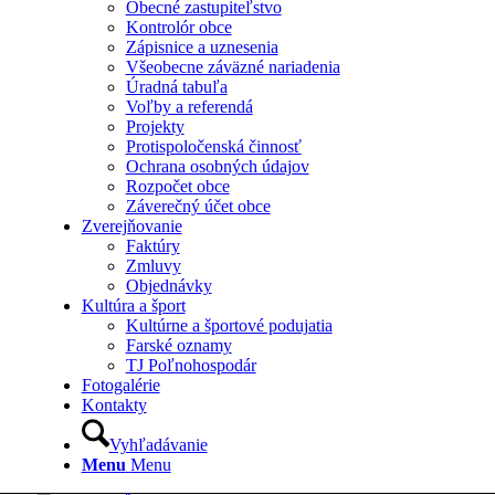
Obecné zastupiteľstvo
Kontrolór obce
Zápisnice a uznesenia
Všeobecne záväzné nariadenia
Úradná tabuľa
Voľby a referendá
Projekty
Protispoločenská činnosť
Ochrana osobných údajov
Rozpočet obce
Záverečný účet obce
Zverejňovanie
Faktúry
Zmluvy
Objednávky
Kultúra a šport
Kultúrne a športové podujatia
Farské oznamy
TJ Poľnohospodár
Fotogalérie
Kontakty
Vyhľadávanie
Menu
Menu