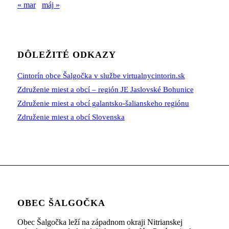
« mar
máj »
DÔLEŽITÉ ODKAZY
Cintorín obce Šalgočka v službe virtualnycintorin.sk
Združenie miest a obcí – región JE Jaslovské Bohunice
Združenie miest a obcí galantsko-šalianskeho regiónu
Združenie miest a obcí Slovenska
OBEC ŠALGOČKA
Obec Šalgočka leží na západnom okraji Nitrianskej