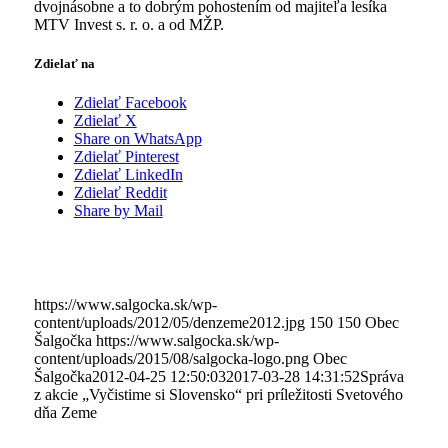
dvojnásobne a to dobrým pohostením od majiteľa lesíka
MTV Invest s. r. o. a od MŽP.
Zdielať na
Zdielať Facebook
Zdielať X
Share on WhatsApp
Zdielať Pinterest
Zdielať LinkedIn
Zdielať Reddit
Share by Mail
https://www.salgocka.sk/wp-
content/uploads/2012/05/denzeme2012.jpg
150
150
Obec
Šalgočka
https://www.salgocka.sk/wp-
content/uploads/2015/08/salgocka-logo.png
Obec
Šalgočka
2012-04-25 12:50:03
2017-03-28 14:31:52
Správa
z akcie „Vyčistime si Slovensko“ pri príležitosti Svetového
dňa Zeme