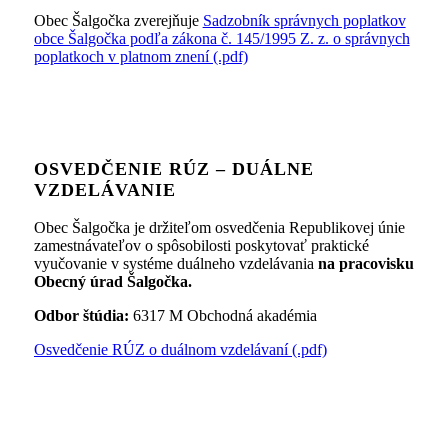
Obec Šalgočka zverejňuje
Sadzobník správnych poplatkov
obce Šalgočka podľa zákona č. 145/1995 Z. z. o správnych
poplatkoch v platnom znení (.pdf)
OSVEDČENIE RÚZ – DUÁLNE
VZDELÁVANIE
Obec Šalgočka je držiteľom osvedčenia Republikovej únie
zamestnávateľov o spôsobilosti poskytovať praktické
vyučovanie v systéme duálneho vzdelávania
na pracovisku
Obecný úrad Šalgočka.
Odbor štúdia:
6317 M Obchodná akadémia
Osvedčenie RÚZ o duálnom vzdelávaní (.pdf)