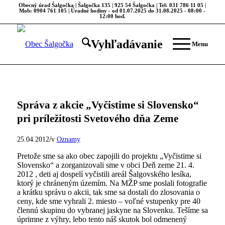
Obecný úrad Šalgočka | Šalgočka 135 | 925 54 Šalgočka | Tel: 031 786 11 05 |
Mob: 0904 761 105 | Úradné hodiny - od 01.07.2025 do 31.08.2025 - 08:00 -
12:00 hod.
Vyhľadávanie
Menu
Správa z akcie „Vyčistime si Slovensko“
pri príležitosti Svetového dňa Zeme
/
25.04.2012
v
Oznamy
Pretože sme sa ako obec zapojili do projektu „Vyčistime si
Slovensko“ a zorganizovali sme v obci Deň zeme 21. 4.
2012 , deti aj dospelí vyčistili areál Šalgovského lesíka,
ktorý je chráneným územím. Na MŽP sme poslali fotografie
a krátku správu o akcii, tak sme sa dostali do zlosovania o
ceny, kde sme vyhrali 2. miesto – voľné vstupenky pre 40
člennú skupinu do vybranej jaskyne na Slovenku. Tešíme sa
úprimne z výhry, lebo tento náš skutok bol odmenený