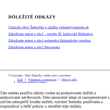
DÔLEŽITÉ ODKAZY
Cintorín obce Šalgočka v službe virtualnycintorin.sk
Združenie miest a obcí – región JE Jaslovské Bohunice
Združenie miest a obcí galantsko-šalianskeho regiónu
Združenie miest a obcí Slovenska
© Copyright - Obec Šalgočka, všetky práva vyhradené
Tiráž
Vyhlásenie o prístupnosti
Webové sídlo
Ochrana osobných údajov
Táto stránka používa súbory cookie na poskytovanie služieb a
analyzovanie návštevnosti. Tieto anonymné údaje sú zaznamenávané s
cieľom zabezpečiť kvalitu služieb, vytvárať štatistiky používania a
rozpoznávať a riešiť pokusy o zneužitie tejto stránky.