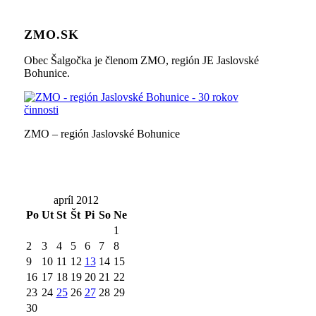
ZMO.SK
Obec Šalgočka je členom ZMO, región JE Jaslovské
Bohunice.
ZMO – región Jaslovské Bohunice
apríl 2012
Po
Ut
St
Št
Pi
So
Ne
1
2
3
4
5
6
7
8
9
10
11
12
13
14
15
16
17
18
19
20
21
22
23
24
25
26
27
28
29
30