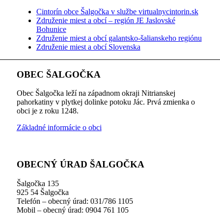
Cintorín obce Šalgočka v službe virtualnycintorin.sk
Združenie miest a obcí – región JE Jaslovské
Bohunice
Združenie miest a obcí galantsko-šalianskeho regiónu
Združenie miest a obcí Slovenska
OBEC ŠALGOČKA
Obec Šalgočka leží na západnom okraji Nitrianskej
pahorkatiny v plytkej dolinke potoku Jác. Prvá zmienka o
obci je z roku 1248.
Základné informácie o obci
OBECNÝ ÚRAD ŠALGOČKA
Šalgočka 135
925 54 Šalgočka
Telefón – obecný úrad: 031/786 1105
Mobil – obecný úrad: 0904 761 105