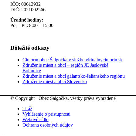
IČO: 00613932
DIČ: 2021002566
Úradné hodiny:
Po. – Pi.: 8:00 – 15:00
Dôležité odkazy
Cintorín obce Šalgočka v službe virtualnycintorin.sk
Združenie miest a obcí – región JE Jaslovské
Bohunice
Združenie miest a obcí galantsko-šalianskeho regiónu
Združenie miest a obcí Slovenska
© Copyright - Obec Šalgočka, všetky práva vyhradené
Tiráž
Vyhlásenie o prístupnosti
Webové sídlo
Ochrana osobných údajov