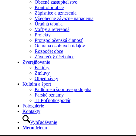
Obecné zastupiteľstvo
Kontrolór obce
Zápisnice a uznesenia
Všeobecne záväzné nariadenia
Úradná tabuľa
Voľby a referendá
Projekty
Protispoločenská činnosť
Ochrana osobných údajov
Rozpočet obce
Záverečný účet obce
Zverejňovanie
Faktúry
Zmluvy
Objednávky
Kultúra a šport
Kultúrne a športové podujatia
Farské oznamy
TJ Poľnohospodár
Fotogalérie
Kontakty
Vyhľadávanie
Menu
Menu