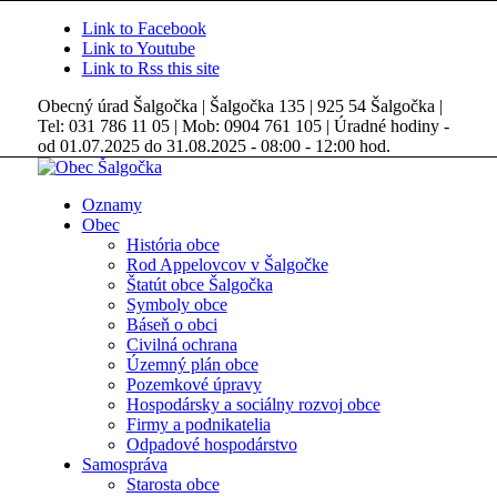
Link to Facebook
Link to Youtube
Link to Rss this site
Obecný úrad Šalgočka | Šalgočka 135 | 925 54 Šalgočka |
Tel: 031 786 11 05 | Mob: 0904 761 105 | Úradné hodiny -
od 01.07.2025 do 31.08.2025 - 08:00 - 12:00 hod.
Oznamy
Obec
História obce
Rod Appelovcov v Šalgočke
Štatút obce Šalgočka
Symboly obce
Báseň o obci
Civilná ochrana
Územný plán obce
Pozemkové úpravy
Hospodársky a sociálny rozvoj obce
Firmy a podnikatelia
Odpadové hospodárstvo
Samospráva
Starosta obce