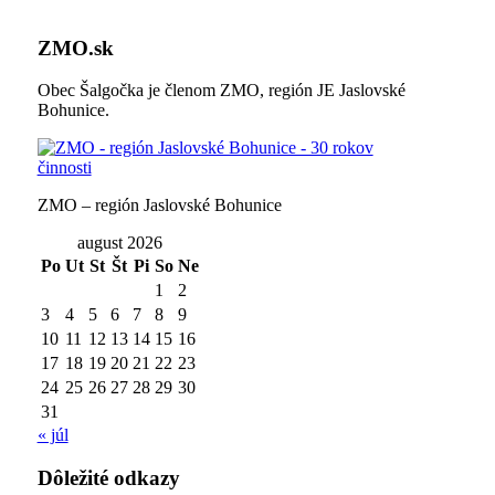
ZMO.sk
Obec Šalgočka je členom ZMO, región JE Jaslovské
Bohunice.
ZMO – región Jaslovské Bohunice
august 2026
Po
Ut
St
Št
Pi
So
Ne
1
2
3
4
5
6
7
8
9
10
11
12
13
14
15
16
17
18
19
20
21
22
23
24
25
26
27
28
29
30
31
« júl
Dôležité odkazy