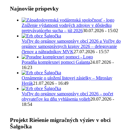
Najnovšie príspevky
Zníženie výdatnosti vodných zdrojov v dôsledku
pretrvávajúceho sucha – júl 2026
30.07.2026 - 15:02
Voľby do orgánov samosprávy obcí 2026 a Voľby do
orgánov samosprávnych krajov 2026 – delegovanie
členov a náhradníkov MVK
27.07.2026 - 15:57
Poradňa komplexnej pomoci Galanta
24.07.2026 -
16:23
Oznámenie o uložení listovej zásielky – Miroslav
Herák
21.07.2026 - 16:49
Voľby do orgánov samosprávy obcí 2026 – počet
obyvateľov ku dňu vyhlásenia volieb
20.07.2026 -
18:54
Projekt Riešenie migračných výziev v obci
Šalgočka