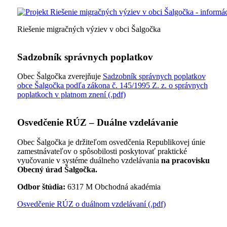
Riešenie migračných výziev v obci Šalgočka
Sadzobník správnych poplatkov
Obec Šalgočka zverejňuje
Sadzobník správnych poplatkov
obce Šalgočka podľa zákona č. 145/1995 Z. z. o správnych
poplatkoch v platnom znení (.pdf)
Osvedčenie RÚZ – Duálne vzdelávanie
Obec Šalgočka je držiteľom osvedčenia Republikovej únie
zamestnávateľov o spôsobilosti poskytovať praktické
vyučovanie v systéme duálneho vzdelávania
na pracovisku
Obecný úrad Šalgočka.
Odbor štúdia:
6317 M Obchodná akadémia
Osvedčenie RÚZ o duálnom vzdelávaní (.pdf)