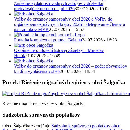
Zníženie výdatnosti vodných zdrojov v dôsledku
pretrvávajúceho sucha – júl 2026
30.07.2026 - 15:02
Voľby do orgánov samosprávy obcí 2026 a Voľby do
orgánov samosprávnych krajov 2026 – delegovanie členov a
náhradníkov MVK
27.07.2026 - 15:57
Poradňa komplexnej pomoci Galanta
24.07.2026 - 16:23
Oznámenie o uložení listovej zásielky – Miroslav
Herák
21.07.2026 - 16:49
Voľby do orgánov samosprávy obcí 2026 – počet obyvateľov
ku dňu vyhlásenia volieb
20.07.2026 - 18:54
Projekt Riešenie migračných výziev v obci Šalgočka
Riešenie migračných výziev v obci Šalgočka
Sadzobník správnych poplatkov
Obec Šalgočka zverejňuje
Sadzobník správnych poplatkov obce