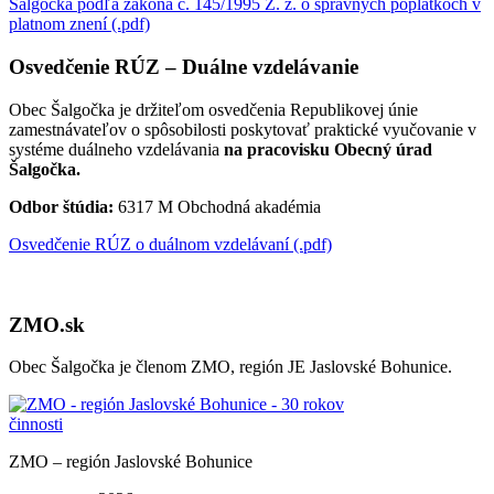
Šalgočka podľa zákona č. 145/1995 Z. z. o správnych poplatkoch v
platnom znení (.pdf)
Osvedčenie RÚZ – Duálne vzdelávanie
Obec Šalgočka je držiteľom osvedčenia Republikovej únie
zamestnávateľov o spôsobilosti poskytovať praktické vyučovanie v
systéme duálneho vzdelávania
na pracovisku Obecný úrad
Šalgočka.
Odbor štúdia:
6317 M Obchodná akadémia
Osvedčenie RÚZ o duálnom vzdelávaní (.pdf)
ZMO.sk
Obec Šalgočka je členom ZMO, región JE Jaslovské Bohunice.
ZMO – región Jaslovské Bohunice