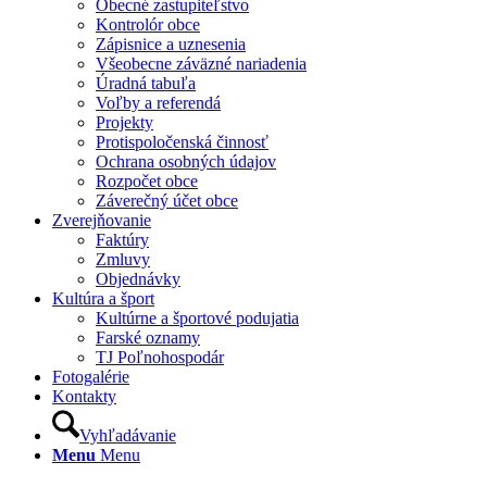
Obecné zastupiteľstvo
Kontrolór obce
Zápisnice a uznesenia
Všeobecne záväzné nariadenia
Úradná tabuľa
Voľby a referendá
Projekty
Protispoločenská činnosť
Ochrana osobných údajov
Rozpočet obce
Záverečný účet obce
Zverejňovanie
Faktúry
Zmluvy
Objednávky
Kultúra a šport
Kultúrne a športové podujatia
Farské oznamy
TJ Poľnohospodár
Fotogalérie
Kontakty
Vyhľadávanie
Menu
Menu