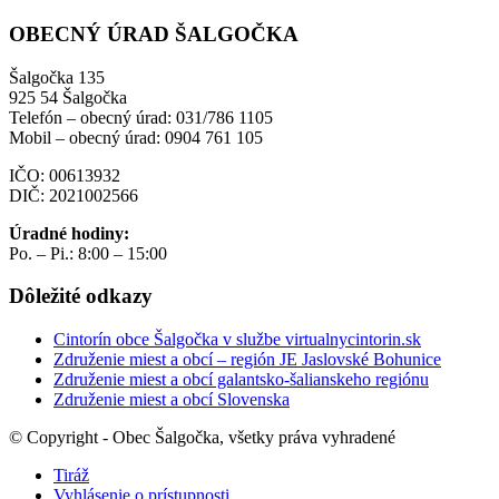
OBECNÝ ÚRAD ŠALGOČKA
Šalgočka 135
925 54 Šalgočka
Telefón – obecný úrad: 031/786 1105
Mobil – obecný úrad: 0904 761 105
IČO: 00613932
DIČ: 2021002566
Úradné hodiny:
Po. – Pi.: 8:00 – 15:00
Dôležité odkazy
Cintorín obce Šalgočka v službe virtualnycintorin.sk
Združenie miest a obcí – región JE Jaslovské Bohunice
Združenie miest a obcí galantsko-šalianskeho regiónu
Združenie miest a obcí Slovenska
© Copyright - Obec Šalgočka, všetky práva vyhradené
Tiráž
Vyhlásenie o prístupnosti