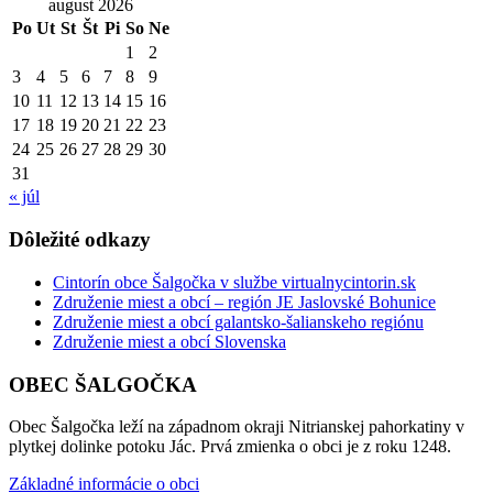
august 2026
Po
Ut
St
Št
Pi
So
Ne
1
2
3
4
5
6
7
8
9
10
11
12
13
14
15
16
17
18
19
20
21
22
23
24
25
26
27
28
29
30
31
« júl
Dôležité odkazy
Cintorín obce Šalgočka v službe virtualnycintorin.sk
Združenie miest a obcí – región JE Jaslovské Bohunice
Združenie miest a obcí galantsko-šalianskeho regiónu
Združenie miest a obcí Slovenska
OBEC ŠALGOČKA
Obec Šalgočka leží na západnom okraji Nitrianskej pahorkatiny v
plytkej dolinke potoku Jác. Prvá zmienka o obci je z roku 1248.
Základné informácie o obci