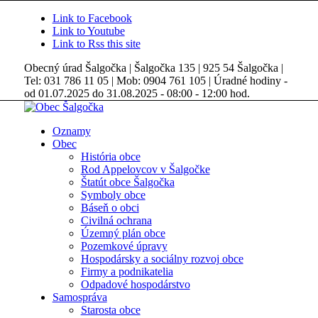
Link to Facebook
Link to Youtube
Link to Rss this site
Obecný úrad Šalgočka | Šalgočka 135 | 925 54 Šalgočka |
Tel: 031 786 11 05 | Mob: 0904 761 105 | Úradné hodiny -
od 01.07.2025 do 31.08.2025 - 08:00 - 12:00 hod.
Oznamy
Obec
História obce
Rod Appelovcov v Šalgočke
Štatút obce Šalgočka
Symboly obce
Báseň o obci
Civilná ochrana
Územný plán obce
Pozemkové úpravy
Hospodársky a sociálny rozvoj obce
Firmy a podnikatelia
Odpadové hospodárstvo
Samospráva
Starosta obce