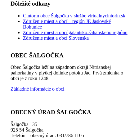
Dôležité odkazy
Cintorín obce Šalgočka v službe virtualnycintorin.sk
Združenie miest a obcí – región JE Jaslovské
Bohunice
Združenie miest a obcí galantsko-šalianskeho regiónu
Združenie miest a obcí Slovenska
OBEC ŠALGOČKA
Obec Šalgočka leží na západnom okraji Nitrianskej
pahorkatiny v plytkej dolinke potoku Jác. Prvá zmienka o
obci je z roku 1248.
Základné informácie o obci
OBECNÝ ÚRAD ŠALGOČKA
Šalgočka 135
925 54 Šalgočka
Telefón – obecný úrad: 031/786 1105