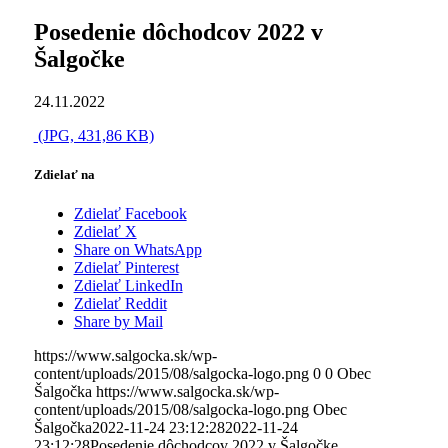
Posedenie dôchodcov 2022 v
Šalgočke
24.11.2022
(JPG, 431,86 KB)
Zdielať na
Zdielať Facebook
Zdielať X
Share on WhatsApp
Zdielať Pinterest
Zdielať LinkedIn
Zdielať Reddit
Share by Mail
https://www.salgocka.sk/wp-
content/uploads/2015/08/salgocka-logo.png
0
0
Obec
Šalgočka
https://www.salgocka.sk/wp-
content/uploads/2015/08/salgocka-logo.png
Obec
Šalgočka
2022-11-24 23:12:28
2022-11-24
23:12:28
Posedenie dôchodcov 2022 v Šalgočke