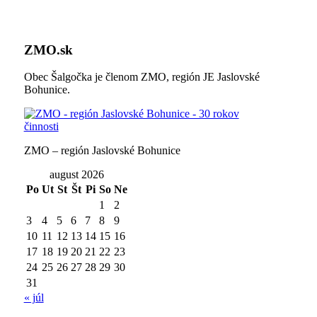
ZMO.sk
Obec Šalgočka je členom ZMO, región JE Jaslovské
Bohunice.
ZMO – región Jaslovské Bohunice
august 2026
Po
Ut
St
Št
Pi
So
Ne
1
2
3
4
5
6
7
8
9
10
11
12
13
14
15
16
17
18
19
20
21
22
23
24
25
26
27
28
29
30
31
« júl