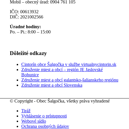
Mobil – obecný úrad: 0904 761 105
IČO: 00613932
DIČ: 2021002566
Úradné hodiny:
Po. – Pi.: 8:00 – 15:00
Dôležité odkazy
Cintorín obce Šalgočka v službe virtualnycintorin.sk
Združenie miest a obcí – región JE Jaslovské
Bohunice
Združenie miest a obcí galantsko-šalianskeho regiónu
Združenie miest a obcí Slovenska
© Copyright - Obec Šalgočka, všetky práva vyhradené
Tiráž
Vyhlásenie o prístupnosti
Webové sídlo
Ochrana osobných údajov