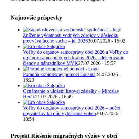
Najnovšie príspevky
Zníženie výdatnosti vodných zdrojov v dôsledku
pretrvávajúceho sucha – júl 2026
30.07.2026 - 15:02
Voľby do orgánov samosprávy obcí 2026 a Voľby do
orgánov samosprávnych krajov 2026 – delegovanie
členov a náhradníkov MVK
27.07.2026 - 15:57
Poradňa komplexnej pomoci Galanta
24.07.2026 -
16:23
Oznámenie o uložení listovej zásielky – Miroslav
Herák
21.07.2026 - 16:49
Voľby do orgánov samosprávy obcí 2026 – počet
obyvateľov ku dňu vyhlásenia volieb
20.07.2026 -
18:54
Projekt Riešenie migračných výziev v obci