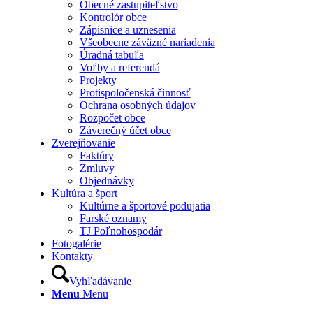
Obecné zastupiteľstvo
Kontrolór obce
Zápisnice a uznesenia
Všeobecne záväzné nariadenia
Úradná tabuľa
Voľby a referendá
Projekty
Protispoločenská činnosť
Ochrana osobných údajov
Rozpočet obce
Záverečný účet obce
Zverejňovanie
Faktúry
Zmluvy
Objednávky
Kultúra a šport
Kultúrne a športové podujatia
Farské oznamy
TJ Poľnohospodár
Fotogalérie
Kontakty
Vyhľadávanie
Menu
Menu