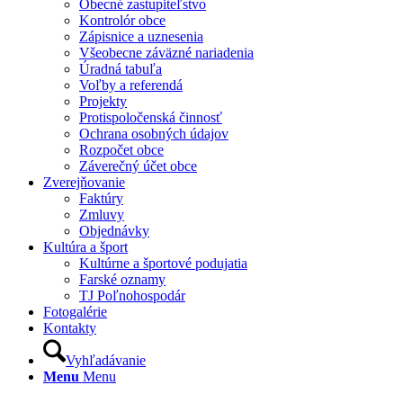
Obecné zastupiteľstvo
Kontrolór obce
Zápisnice a uznesenia
Všeobecne záväzné nariadenia
Úradná tabuľa
Voľby a referendá
Projekty
Protispoločenská činnosť
Ochrana osobných údajov
Rozpočet obce
Záverečný účet obce
Zverejňovanie
Faktúry
Zmluvy
Objednávky
Kultúra a šport
Kultúrne a športové podujatia
Farské oznamy
TJ Poľnohospodár
Fotogalérie
Kontakty
Vyhľadávanie
Menu
Menu