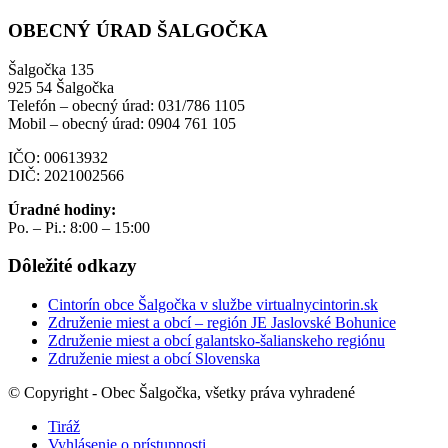
OBECNÝ ÚRAD ŠALGOČKA
Šalgočka 135
925 54 Šalgočka
Telefón – obecný úrad: 031/786 1105
Mobil – obecný úrad: 0904 761 105
IČO: 00613932
DIČ: 2021002566
Úradné hodiny:
Po. – Pi.: 8:00 – 15:00
Dôležité odkazy
Cintorín obce Šalgočka v službe virtualnycintorin.sk
Združenie miest a obcí – región JE Jaslovské Bohunice
Združenie miest a obcí galantsko-šalianskeho regiónu
Združenie miest a obcí Slovenska
© Copyright - Obec Šalgočka, všetky práva vyhradené
Tiráž
Vyhlásenie o prístupnosti