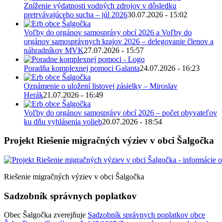
Zníženie výdatnosti vodných zdrojov v dôsledku
pretrvávajúceho sucha – júl 2026
30.07.2026 - 15:02
Voľby do orgánov samosprávy obcí 2026 a Voľby do
orgánov samosprávnych krajov 2026 – delegovanie členov a
náhradníkov MVK
27.07.2026 - 15:57
Poradňa komplexnej pomoci Galanta
24.07.2026 - 16:23
Oznámenie o uložení listovej zásielky – Miroslav
Herák
21.07.2026 - 16:49
Voľby do orgánov samosprávy obcí 2026 – počet obyvateľov
ku dňu vyhlásenia volieb
20.07.2026 - 18:54
Projekt Riešenie migračných výziev v obci Šalgočka
Riešenie migračných výziev v obci Šalgočka
Sadzobník správnych poplatkov
Obec Šalgočka zverejňuje
Sadzobník správnych poplatkov obce