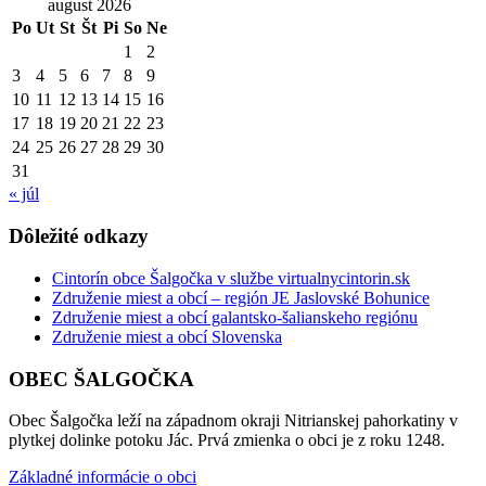
august 2026
Po
Ut
St
Št
Pi
So
Ne
1
2
3
4
5
6
7
8
9
10
11
12
13
14
15
16
17
18
19
20
21
22
23
24
25
26
27
28
29
30
31
« júl
Dôležité odkazy
Cintorín obce Šalgočka v službe virtualnycintorin.sk
Združenie miest a obcí – región JE Jaslovské Bohunice
Združenie miest a obcí galantsko-šalianskeho regiónu
Združenie miest a obcí Slovenska
OBEC ŠALGOČKA
Obec Šalgočka leží na západnom okraji Nitrianskej pahorkatiny v
plytkej dolinke potoku Jác. Prvá zmienka o obci je z roku 1248.
Základné informácie o obci