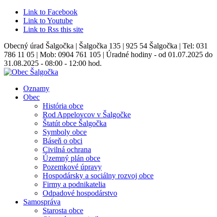
Link to Facebook
Link to Youtube
Link to Rss this site
Obecný úrad Šalgočka | Šalgočka 135 | 925 54 Šalgočka | Tel: 031
786 11 05 | Mob: 0904 761 105 | Úradné hodiny - od 01.07.2025 do
31.08.2025 - 08:00 - 12:00 hod.
Oznamy
Obec
História obce
Rod Appelovcov v Šalgočke
Štatút obce Šalgočka
Symboly obce
Báseň o obci
Civilná ochrana
Územný plán obce
Pozemkové úpravy
Hospodársky a sociálny rozvoj obce
Firmy a podnikatelia
Odpadové hospodárstvo
Samospráva
Starosta obce