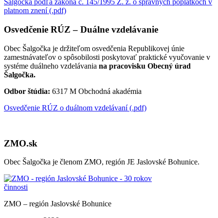
Šalgočka podľa zákona č. 145/1995 Z. z. o správnych poplatkoch v
platnom znení (.pdf)
Osvedčenie RÚZ – Duálne vzdelávanie
Obec Šalgočka je držiteľom osvedčenia Republikovej únie
zamestnávateľov o spôsobilosti poskytovať praktické vyučovanie v
systéme duálneho vzdelávania
na pracovisku Obecný úrad
Šalgočka.
Odbor štúdia:
6317 M Obchodná akadémia
Osvedčenie RÚZ o duálnom vzdelávaní (.pdf)
ZMO.sk
Obec Šalgočka je členom ZMO, región JE Jaslovské Bohunice.
ZMO – región Jaslovské Bohunice