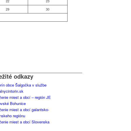
22
23
29
30
ežité odkazy
orín obce Šalgočka v službe
alnycintorin.sk
ženie miest a obcí – región JE
ovské Bohunice
ženie miest a obcí galantsko-
anskeho regiónu
ženie miest a obcí Slovenska