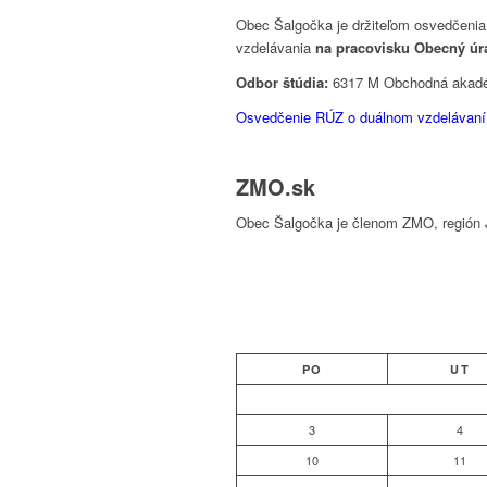
Obec Šalgočka je držiteľom osvedčenia
vzdelávania
na pracovisku Obecný úr
Odbor štúdia:
6317 M Obchodná akad
Osvedčenie RÚZ o duálnom vzdelávaní 
ZMO.sk
Obec Šalgočka je členom ZMO, región 
PO
UT
3
4
10
11