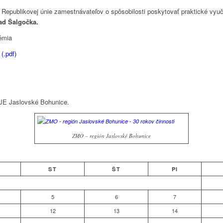
 Republikovej únie zamestnávateľov o spôsobilosti poskytovať praktické vy
ad Šalgočka.
émia
(.pdf)
JE Jaslovské Bohunice.
ZMO – región Jaslovské Bohunice
ST
ŠT
PI
5
6
7
12
13
14