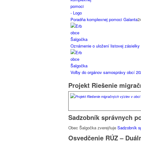
Poradňa komplexnej pomoci Galanta
2
Oznámenie o uložení listovej zásielky
Voľby do orgánov samosprávy obcí 202
Projekt Riešenie migrač
Sadzobník správnych po
Obec Šalgočka zverejňuje
Sadzobník sp
Osvedčenie RÚZ – Duáln