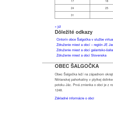
17
18
24
25
31
« júl
Dôležité odkazy
Cintorín obce Šalgočka v službe virtua
Združenie miest a obcí – región JE J
Združenie miest a obcí galantsko-šali
Združenie miest a obcí Slovenska
OBEC ŠALGOČKA
Obec Šalgočka leží na západnom okraji
Nitrianskej pahorkatiny v plytkej dolinke
potoku Jác. Prvá zmienka o obci je z r
1248.
Základné informácie o obci