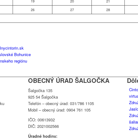
19
20
21
26
27
28
lnycintorin.sk
aslovské Bohunice
anskeho regiónu
OBECNÝ ÚRAD ŠALGOČKA
Dôl
Cint
Šalgočka 135
virtu
925 54 Šalgočka
Zdru
oku
Telefón – obecný úrad: 031/786 1105
Jasl
Mobil – obecný úrad: 0904 761 105
Zdru
IČO: 00613932
šali
DIČ: 2021002566
Zdru
Úradné hodiny: