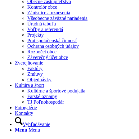
Obecné zastupiteľstvo
Kontrolór obce
Zápisnice a uznesenia
Všeobecne záväzné nariadenia
Úradná tabuľa
Voľby a referendá
Projekty
Protispoločenská činnosť
Ochrana osobných údajov
Rozpočet obce
Záverečný účet obce
Zverejňovanie
Faktúry
Zmluvy
Objednávky
Kultúra a šport
Kultúrne a športové podujatia
Farské oznamy
TJ Poľnohospodár
Fotogalérie
Kontakty
Vyhľadávanie
Menu
Menu