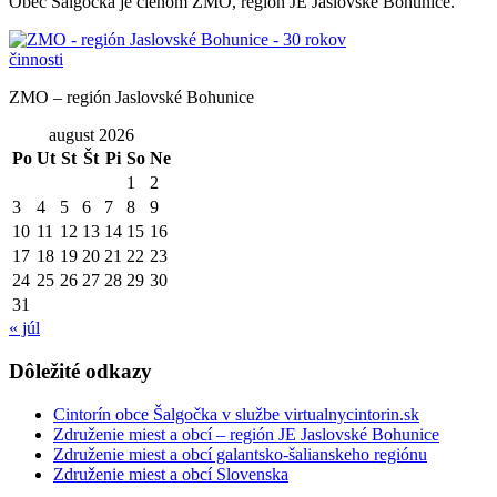
Obec Šalgočka je členom ZMO, región JE Jaslovské Bohunice.
ZMO – región Jaslovské Bohunice
august 2026
Po
Ut
St
Št
Pi
So
Ne
1
2
3
4
5
6
7
8
9
10
11
12
13
14
15
16
17
18
19
20
21
22
23
24
25
26
27
28
29
30
31
« júl
Dôležité odkazy
Cintorín obce Šalgočka v službe virtualnycintorin.sk
Združenie miest a obcí – región JE Jaslovské Bohunice
Združenie miest a obcí galantsko-šalianskeho regiónu
Združenie miest a obcí Slovenska