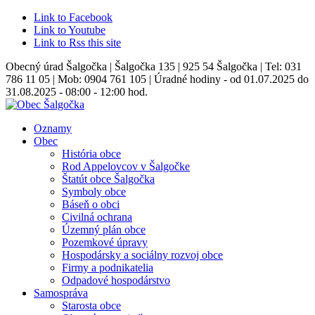
Link to Facebook
Link to Youtube
Link to Rss this site
Obecný úrad Šalgočka | Šalgočka 135 | 925 54 Šalgočka | Tel: 031
786 11 05 | Mob: 0904 761 105 | Úradné hodiny - od 01.07.2025 do
31.08.2025 - 08:00 - 12:00 hod.
Oznamy
Obec
História obce
Rod Appelovcov v Šalgočke
Štatút obce Šalgočka
Symboly obce
Báseň o obci
Civilná ochrana
Územný plán obce
Pozemkové úpravy
Hospodársky a sociálny rozvoj obce
Firmy a podnikatelia
Odpadové hospodárstvo
Samospráva
Starosta obce