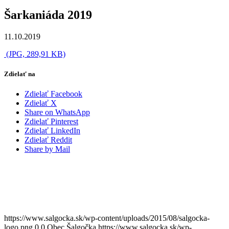
Šarkaniáda 2019
11.10.2019
(JPG, 289,91 KB)
Zdielať na
Zdielať Facebook
Zdielať X
Share on WhatsApp
Zdielať Pinterest
Zdielať LinkedIn
Zdielať Reddit
Share by Mail
https://www.salgocka.sk/wp-content/uploads/2015/08/salgocka-
logo.png
0
0
Obec Šalgočka
https://www.salgocka.sk/wp-