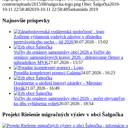
content/uploads/2015/08/salgocka-logo.png
Obec Šalgočka
2019-
10-11 22:58:48
2019-10-11 22:58:48
Šarkaniáda 2019
Najnovšie príspevky
Zníženie výdatnosti vodných zdrojov v dôsledku
pretrvávajúceho sucha – júl 2026
30.07.2026 - 15:02
Voľby do orgánov samosprávy obcí 2026 a Voľby do
orgánov samosprávnych krajov 2026 – delegovanie členov a
náhradníkov MVK
27.07.2026 - 15:57
Poradňa komplexnej pomoci Galanta
24.07.2026 - 16:23
Oznámenie o uložení listovej zásielky – Miroslav
Herák
21.07.2026 - 16:49
Voľby do orgánov samosprávy obcí 2026 – počet obyvateľov
ku dňu vyhlásenia volieb
20.07.2026 - 18:54
Projekt Riešenie migračných výziev v obci Šalgočka