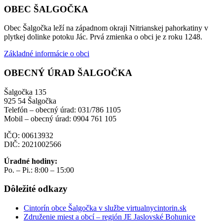
OBEC ŠALGOČKA
Obec Šalgočka leží na západnom okraji Nitrianskej pahorkatiny v
plytkej dolinke potoku Jác. Prvá zmienka o obci je z roku 1248.
Základné informácie o obci
OBECNÝ ÚRAD ŠALGOČKA
Šalgočka 135
925 54 Šalgočka
Telefón – obecný úrad: 031/786 1105
Mobil – obecný úrad: 0904 761 105
IČO: 00613932
DIČ: 2021002566
Úradné hodiny:
Po. – Pi.: 8:00 – 15:00
Dôležité odkazy
Cintorín obce Šalgočka v službe virtualnycintorin.sk
Združenie miest a obcí – región JE Jaslovské Bohunice