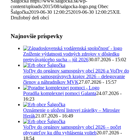
Šalgočka
https://www.salgocka.sk/wp-
content/uploads/2015/08/salgocka-logo.png
Obec
Šalgočka
2019-06-30 12:00:25
2019-06-30 12:00:25
XII.
Družobný deň obcí
Najnovšie príspevky
Zníženie výdatnosti vodných zdrojov v dôsledku
pretrvávajúceho sucha – júl 2026
30.07.2026 - 15:02
Voľby do orgánov samosprávy obcí 2026 a Voľby do
orgánov samosprávnych krajov 2026 – delegovanie
členov a náhradníkov MVK
27.07.2026 - 15:57
Poradňa komplexnej pomoci Galanta
24.07.2026 -
16:23
Oznámenie o uložení listovej zásielky – Miroslav
Herák
21.07.2026 - 16:49
Voľby do orgánov samosprávy obcí 2026 – počet
obyvateľov ku dňu vyhlásenia volieb
20.07.2026 -
18:54