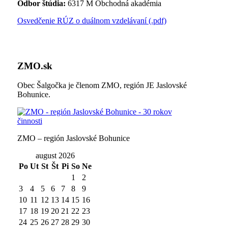
Odbor štúdia:
6317 M Obchodná akadémia
Osvedčenie RÚZ o duálnom vzdelávaní (.pdf)
ZMO.sk
Obec Šalgočka je členom ZMO, región JE Jaslovské
Bohunice.
ZMO – región Jaslovské Bohunice
august 2026
Po
Ut
St
Št
Pi
So
Ne
1
2
3
4
5
6
7
8
9
10
11
12
13
14
15
16
17
18
19
20
21
22
23
24
25
26
27
28
29
30