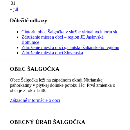
31
« júl
Dôležité odkazy
Cintorín obce Šalgočka v službe virtualnycintorin.sk
Združenie miest a obcí – región JE Jaslovské
Bohunice
Združenie miest a obcí galantsko-šalianskeho regiónu
Združenie miest a obcí Slovenska
OBEC ŠALGOČKA
Obec Šalgočka leží na západnom okraji Nitrianskej
pahorkatiny v plytkej dolinke potoku Jác. Prvá zmienka o
obci je z roku 1248.
Základné informácie o obci
OBECNÝ ÚRAD ŠALGOČKA