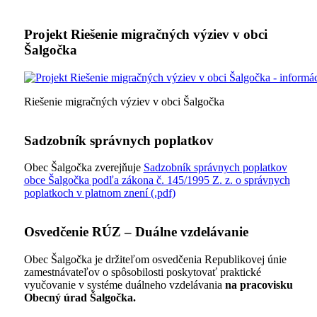
Projekt Riešenie migračných výziev v obci
Šalgočka
Riešenie migračných výziev v obci Šalgočka
Sadzobník správnych poplatkov
Obec Šalgočka zverejňuje
Sadzobník správnych poplatkov
obce Šalgočka podľa zákona č. 145/1995 Z. z. o správnych
poplatkoch v platnom znení (.pdf)
Osvedčenie RÚZ – Duálne vzdelávanie
Obec Šalgočka je držiteľom osvedčenia Republikovej únie
zamestnávateľov o spôsobilosti poskytovať praktické
vyučovanie v systéme duálneho vzdelávania
na pracovisku
Obecný úrad Šalgočka.