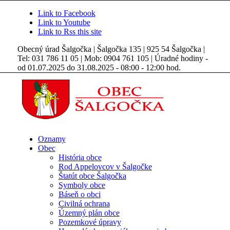
Link to Facebook
Link to Youtube
Link to Rss this site
Obecný úrad Šalgočka | Šalgočka 135 | 925 54 Šalgočka |
Tel: 031 786 11 05 | Mob: 0904 761 105 | Úradné hodiny -
od 01.07.2025 do 31.08.2025 - 08:00 - 12:00 hod.
Oznamy
Obec
História obce
Rod Appelovcov v Šalgočke
Štatút obce Šalgočka
Symboly obce
Báseň o obci
Civilná ochrana
Územný plán obce
Pozemkové úpravy