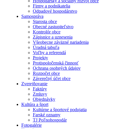
Hospodársky a sociálny rozvoj obce
Firmy a podnikatelia
Odpadové hospodárstvo
Samospráva
Starosta obce
Obecné zastupiteľstvo
Kontrolór obce
Zápisnice a uznesenia
Všeobecne záväzné nariadenia
Úradná tabuľa
Voľby a referendá
Projekty
Protispoločenská činnosť
Ochrana osobných údajov
Rozpočet obce
Záverečný účet obce
Zverejňovanie
Faktúry
Zmluvy
Objednávky
Kultúra a šport
Kultúrne a športové podujatia
Farské oznamy
TJ Poľnohospodár
Fotogalérie