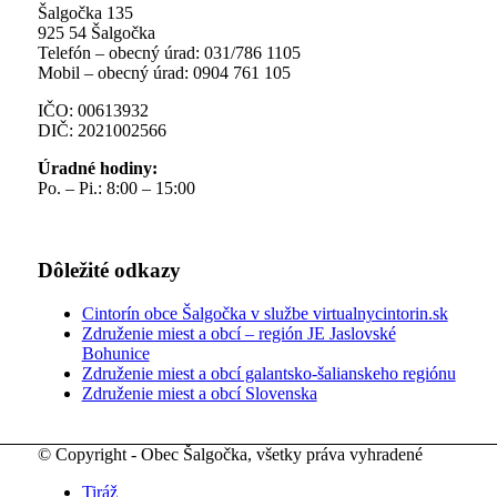
Šalgočka 135
925 54 Šalgočka
Telefón – obecný úrad: 031/786 1105
Mobil – obecný úrad: 0904 761 105
IČO: 00613932
DIČ: 2021002566
Úradné hodiny:
Po. – Pi.: 8:00 – 15:00
Dôležité odkazy
Cintorín obce Šalgočka v službe virtualnycintorin.sk
Združenie miest a obcí – región JE Jaslovské
Bohunice
Združenie miest a obcí galantsko-šalianskeho regiónu
Združenie miest a obcí Slovenska
© Copyright - Obec Šalgočka, všetky práva vyhradené
Tiráž