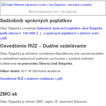
Riešenie migračných výziev v obci Šalgočka
Sadzobník správnych poplatkov
Obec Šalgočka zverejňuje
Sadzobník správnych poplatkov obce Šalgočka
podľa zákona č. 145/1995 Z. z. o správnych poplatkoch v platnom znení
(.pdf)
Osvedčenie RÚZ – Duálne vzdelávanie
Obec Šalgočka je držiteľom osvedčenia Republikovej únie zamestnávateľov
o spôsobilosti poskytovať praktické vyučovanie v systéme duálneho
vzdelávania
na pracovisku Obecný úrad Šalgočka.
Odbor štúdia:
6317 M Obchodná akadémia
Osvedčenie RÚZ o duálnom vzdelávaní (.pdf)
ZMO.sk
Obec Šalgočka je členom ZMO, región JE Jaslovské Bohunice.