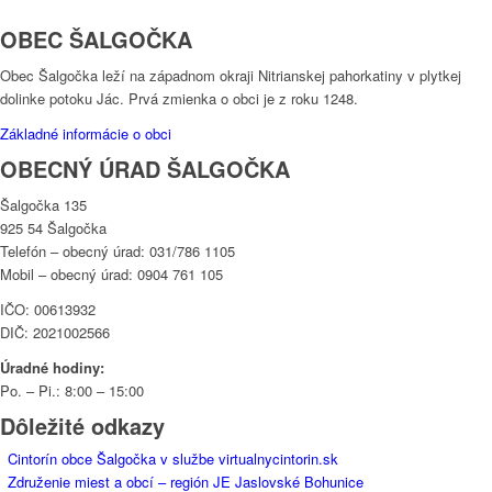
OBEC ŠALGOČKA
Obec Šalgočka leží na západnom okraji Nitrianskej pahorkatiny v plytkej
dolinke potoku Jác. Prvá zmienka o obci je z roku 1248.
Základné informácie o obci
OBECNÝ ÚRAD ŠALGOČKA
Šalgočka 135
925 54 Šalgočka
Telefón – obecný úrad: 031/786 1105
Mobil – obecný úrad: 0904 761 105
IČO: 00613932
DIČ: 2021002566
Úradné hodiny:
Po. – Pi.: 8:00 – 15:00
Dôležité odkazy
Cintorín obce Šalgočka v službe virtualnycintorin.sk
Združenie miest a obcí – región JE Jaslovské Bohunice