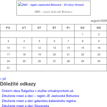
ZMO – región Jaslovské Bohunice
august 2026
PO
UT
ST
ŠT
PI
SO
NE
1
2
3
4
5
6
7
8
9
10
11
12
13
14
15
16
17
18
19
20
21
22
23
24
25
26
27
28
29
30
31
« júl
Dôležité odkazy
Cintorín obce Šalgočka v službe virtualnycintorin.sk
Združenie miest a obcí – región JE Jaslovské Bohunice
Združenie miest a obcí galantsko-šalianskeho regiónu
Združenie miest a obcí Slovenska