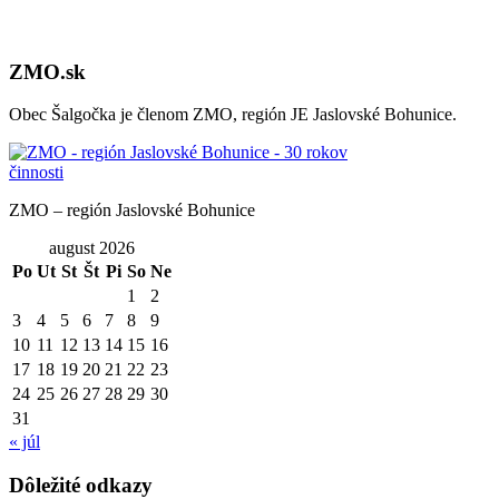
ZMO.sk
Obec Šalgočka je členom ZMO, región JE Jaslovské Bohunice.
ZMO – región Jaslovské Bohunice
august 2026
Po
Ut
St
Št
Pi
So
Ne
1
2
3
4
5
6
7
8
9
10
11
12
13
14
15
16
17
18
19
20
21
22
23
24
25
26
27
28
29
30
31
« júl
Dôležité odkazy