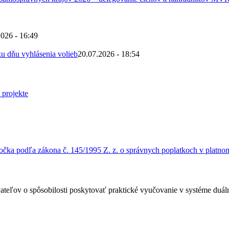
2026 - 16:49
u dňu vyhlásenia volieb
20.07.2026 - 18:54
čka podľa zákona č. 145/1995 Z. z. o správnych poplatkoch v platnom
ateľov o spôsobilosti poskytovať praktické vyučovanie v systéme duá