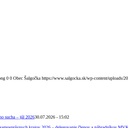
png
0
0
Obec Šalgočka
https://www.salgocka.sk/wp-content/uploads/2
ho sucha – júl 2026
30.07.2026 - 15:02
 samosprávnych krajov 2026 – delegovanie členov a náhradníkov MV