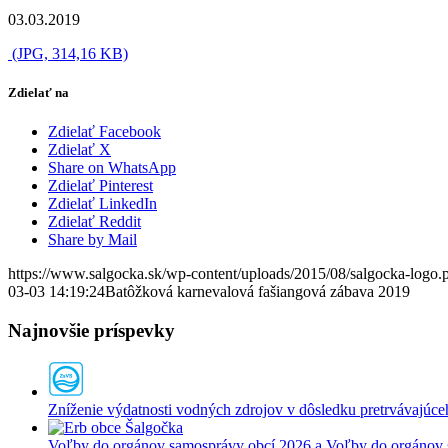
03.03.2019
(JPG, 314,16 KB)
Zdielať na
Zdielať Facebook
Zdielať X
Share on WhatsApp
Zdielať Pinterest
Zdielať LinkedIn
Zdielať Reddit
Share by Mail
https://www.salgocka.sk/wp-content/uploads/2015/08/salgocka-logo.
03-03 14:19:24
Batôžková karnevalová fašiangová zábava 2019
Najnovšie príspevky
Zníženie výdatnosti vodných zdrojov v dôsledku pretrvávajúce
Voľby do orgánov samosprávy obcí 2026 a Voľby do orgánov