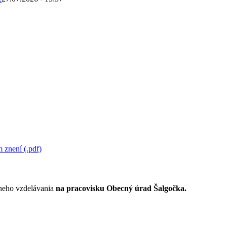
 znení (.pdf)
lneho vzdelávania
na pracovisku Obecný úrad Šalgočka.