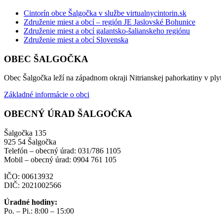
Cintorín obce Šalgočka v službe virtualnycintorin.sk
Združenie miest a obcí – región JE Jaslovské Bohunice
Združenie miest a obcí galantsko-šalianskeho regiónu
Združenie miest a obcí Slovenska
OBEC ŠALGOČKA
Obec Šalgočka leží na západnom okraji Nitrianskej pahorkatiny v plyt
Základné informácie o obci
OBECNÝ ÚRAD ŠALGOČKA
Šalgočka 135
925 54 Šalgočka
Telefón – obecný úrad: 031/786 1105
Mobil – obecný úrad: 0904 761 105
IČO: 00613932
DIČ: 2021002566
Úradné hodiny:
Po. – Pi.: 8:00 – 15:00