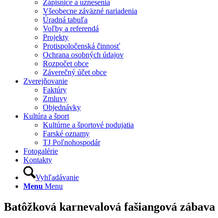
Zápisnice a uznesenia
Všeobecne záväzné nariadenia
Úradná tabuľa
Voľby a referendá
Projekty
Protispoločenská činnosť
Ochrana osobných údajov
Rozpočet obce
Záverečný účet obce
Zverejňovanie
Faktúry
Zmluvy
Objednávky
Kultúra a šport
Kultúrne a športové podujatia
Farské oznamy
TJ Poľnohospodár
Fotogalérie
Kontakty
Vyhľadávanie
Menu
Menu
Batôžková karnevalová fašiangová zábava