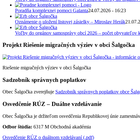
Poradňa komplexnej pomoci Galanta
24.07.2026 - 16:23
Oznámenie o uložení listovej zásielky – Miroslav Herák
21.07.
Voľby do orgánov samosprávy obcí 2026 – počet obyvateľov k
Projekt Riešenie migračných výziev v obci Šalgočka
Riešenie migračných výziev v obci Šalgočka
Sadzobník správnych poplatkov
Obec Šalgočka zverejňuje
Sadzobník správnych poplatkov obce Šalgo
Osvedčenie RÚZ – Duálne vzdelávanie
Obec Šalgočka je držiteľom osvedčenia Republikovej únie zamestnáv
Odbor štúdia:
6317 M Obchodná akadémia
Osvedčenie RÚZ o duálnom vzdelávaní (.pdf)