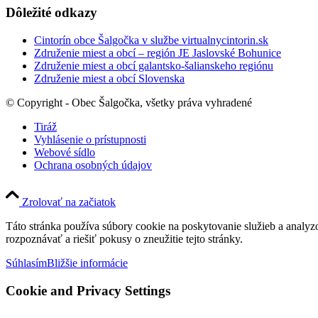
Dôležité odkazy
Cintorín obce Šalgočka v službe virtualnycintorin.sk
Združenie miest a obcí – región JE Jaslovské Bohunice
Združenie miest a obcí galantsko-šalianskeho regiónu
Združenie miest a obcí Slovenska
© Copyright - Obec Šalgočka, všetky práva vyhradené
Tiráž
Vyhlásenie o prístupnosti
Webové sídlo
Ochrana osobných údajov
Zrolovať na začiatok
Táto stránka používa súbory cookie na poskytovanie služieb a analyz
rozpoznávať a riešiť pokusy o zneužitie tejto stránky.
Súhlasím
Bližšie informácie
Cookie and Privacy Settings