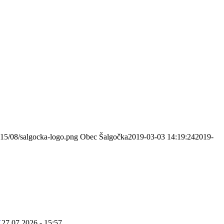
015/08/salgocka-logo.png
Obec Šalgočka
2019-03-03 14:19:24
2019-
K
27.07.2026 - 15:57