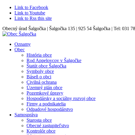
Link to Facebook
Link to Youtube
Link to Rss this site
Obecný úrad Šalgočka | Šalgočka 135 | 925 54 Šalgočka | Tel: 031 7
Oznamy
Obec
História obce
Rod Appelovcov v Šalgočke
Štatút obce Šalgočka
Symboly obce
Báseň o obci
Civilná ochrana
Územný plán obce
Pozemkové úpravy
Hospodársky a sociálny rozvoj obce
Firmy a podnikatelia
Odpadové hospodárstvo
Samospráva
Starosta obce
Obecné zastupiteľstvo
Kontrolór obce