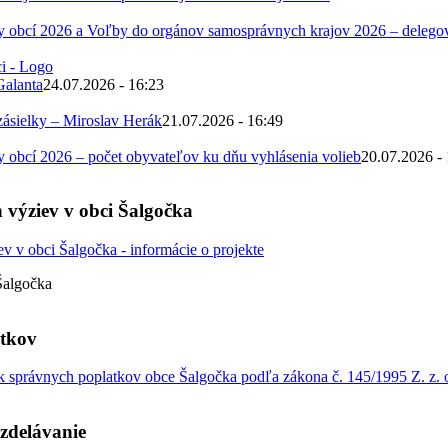
 obcí 2026 a Voľby do orgánov samosprávnych krajov 2026 – deleg
Galanta
24.07.2026 - 16:23
zásielky – Miroslav Herák
21.07.2026 - 16:49
obcí 2026 – počet obyvateľov ku dňu vyhlásenia volieb
20.07.2026 -
 výziev v obci Šalgočka
Šalgočka
atkov
 správnych poplatkov obce Šalgočka podľa zákona č. 145/1995 Z. z. o
zdelávanie