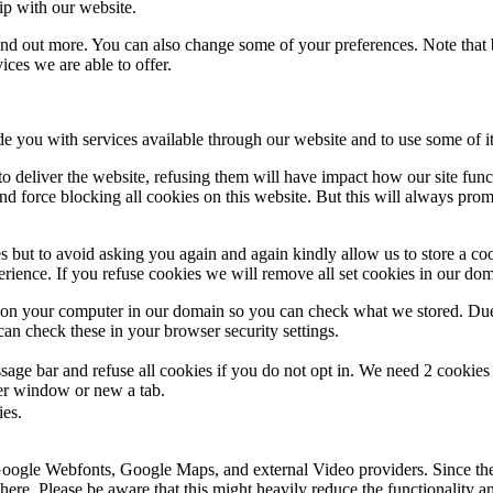
ip with our website.
 find out more. You can also change some of your preferences. Note tha
ces we are able to offer.
de you with services available through our website and to use some of it
 to deliver the website, refusing them will have impact how our site fun
d force blocking all cookies on this website. But this will always pro
s but to avoid asking you again and again kindly allow us to store a cook
xperience. If you refuse cookies we will remove all set cookies in our do
s on your computer in our domain so you can check what we stored. Due
an check these in your browser security settings.
ge bar and refuse all cookies if you do not opt in. We need 2 cookies t
r window or new a tab.
ies.
 Google Webfonts, Google Maps, and external Video providers. Since the
ere. Please be aware that this might heavily reduce the functionality a