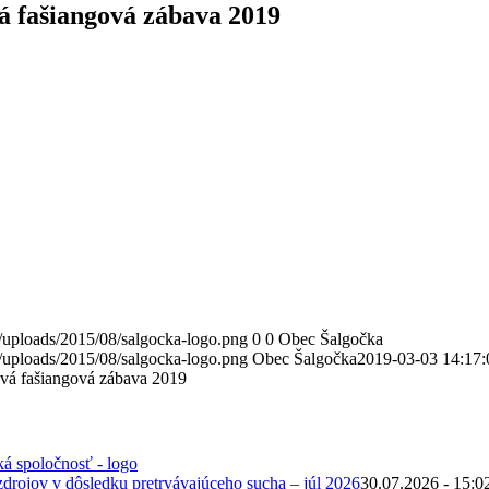
á fašiangová zábava 2019
/uploads/2015/08/salgocka-logo.png
0
0
Obec Šalgočka
/uploads/2015/08/salgocka-logo.png
Obec Šalgočka
2019-03-03 14:17:
vá fašiangová zábava 2019
zdrojov v dôsledku pretrvávajúceho sucha – júl 2026
30.07.2026 - 15:0