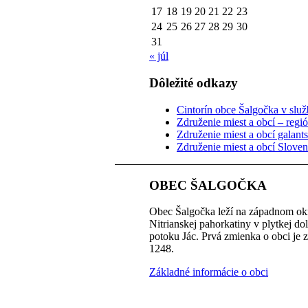
17
18
19
20
21
22
23
24
25
26
27
28
29
30
31
« júl
Dôležité odkazy
Cintorín obce Šalgočka v služb
Združenie miest a obcí – regi
Združenie miest a obcí galant
Združenie miest a obcí Slove
OBEC ŠALGOČKA
Obec Šalgočka leží na západnom okr
Nitrianskej pahorkatiny v plytkej do
potoku Jác. Prvá zmienka o obci je 
1248.
Základné informácie o obci