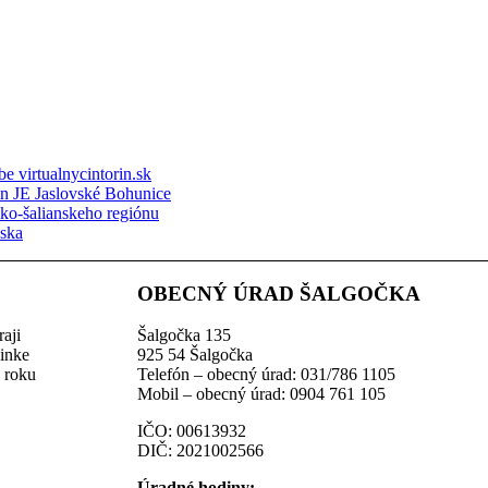
e virtualnycintorin.sk
ón JE Jaslovské Bohunice
sko-šalianskeho regiónu
nska
OBECNÝ ÚRAD ŠALGOČKA
aji
Šalgočka 135
linke
925 54 Šalgočka
z roku
Telefón – obecný úrad: 031/786 1105
Mobil – obecný úrad: 0904 761 105
IČO: 00613932
DIČ: 2021002566
Úradné hodiny: