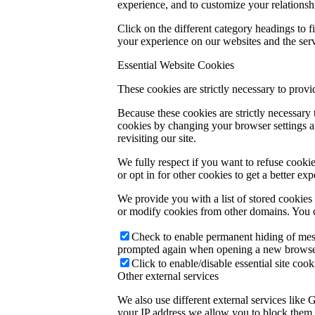
experience, and to customize your relationsh
Click on the different category headings to
your experience on our websites and the servi
Essential Website Cookies
These cookies are strictly necessary to provi
Because these cookies are strictly necessary
cookies by changing your browser settings an
revisiting our site.
We fully respect if you want to refuse cookie
or opt in for other cookies to get a better e
We provide you with a list of stored cookie
or modify cookies from other domains. You c
Check to enable permanent hiding of messa
prompted again when opening a new browse
Click to enable/disable essential site cook
Other external services
We also use different external services like
your IP address we allow you to block them h