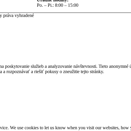
Po. – Pi.: 8:00 – 15:00
ky práva vyhradené
na poskytovanie služieb a analyzovanie návštevnosti. Tieto anonymné
ia a rozpoznávať a riešiť pokusy o zneužitie tejto stránky.
ice. We use cookies to let us know when you visit our websites, how yo