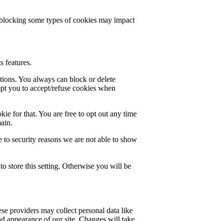
t blocking some types of cookies may impact
s features.
ctions. You always can block or delete
mpt you to accept/refuse cookies when
ie for that. You are free to opt out any time
main.
 to security reasons we are not able to show
o store this setting. Otherwise you will be
se providers may collect personal data like
nd appearance of our site. Changes will take