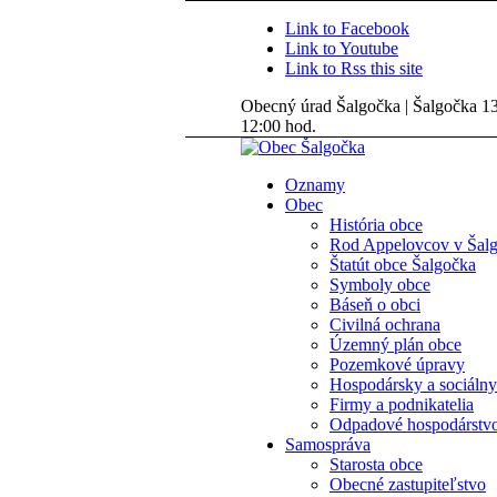
Link to Facebook
Link to Youtube
Link to Rss this site
Obecný úrad Šalgočka | Šalgočka 135
12:00 hod.
Oznamy
Obec
História obce
Rod Appelovcov v Šal
Štatút obce Šalgočka
Symboly obce
Báseň o obci
Civilná ochrana
Územný plán obce
Pozemkové úpravy
Hospodársky a sociálny
Firmy a podnikatelia
Odpadové hospodárstv
Samospráva
Starosta obce
Obecné zastupiteľstvo