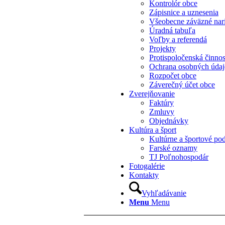
Kontrolór obce
Zápisnice a uznesenia
Všeobecne záväzné nar
Úradná tabuľa
Voľby a referendá
Projekty
Protispoločenská činno
Ochrana osobných úda
Rozpočet obce
Záverečný účet obce
Zverejňovanie
Faktúry
Zmluvy
Objednávky
Kultúra a šport
Kultúrne a športové pod
Farské oznamy
TJ Poľnohospodár
Fotogalérie
Kontakty
Vyhľadávanie
Menu
Menu