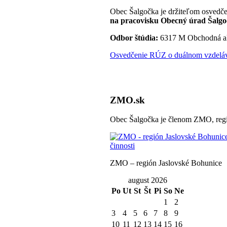
Obec Šalgočka je držiteľom osvedče
na pracovisku Obecný úrad Šalgo
Odbor štúdia:
6317 M Obchodná a
Osvedčenie RÚZ o duálnom vzdeláva
ZMO.sk
Obec Šalgočka je členom ZMO, regi
ZMO – región Jaslovské Bohunice
august 2026
Po
Ut
St
Št
Pi
So
Ne
1
2
3
4
5
6
7
8
9
10
11
12
13
14
15
16