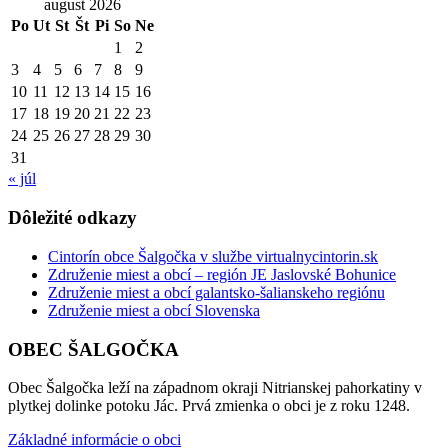
august 2026
Po
Ut
St
Št
Pi
So
Ne
1
2
3
4
5
6
7
8
9
10
11
12
13
14
15
16
17
18
19
20
21
22
23
24
25
26
27
28
29
30
31
« júl
Dôležité odkazy
Cintorín obce Šalgočka v službe virtualnycintorin.sk
Združenie miest a obcí – región JE Jaslovské Bohunice
Združenie miest a obcí galantsko-šalianskeho regiónu
Združenie miest a obcí Slovenska
OBEC ŠALGOČKA
Obec Šalgočka leží na západnom okraji Nitrianskej pahorkatiny v
plytkej dolinke potoku Jác. Prvá zmienka o obci je z roku 1248.
Základné informácie o obci