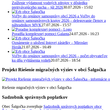
Zníženie výdatnosti vodných zdrojov v dôsledku
pretrvávajúceho sucha – júl 2026
30.07.2026 - 15:02
Voľby do orgánov samosprávy obcí 2026 a Voľby do
orgánov samosprávnych krajov 2026 – delegovanie členov a
náhradníkov MVK
27.07.2026 - 15:57
Poradňa komplexnej pomoci Galanta
24.07.2026 - 16:23
Oznámenie o uložení listovej zásielky – Miroslav
Herák
21.07.2026 - 16:49
Voľby do orgánov samosprávy obcí 2026 – počet obyvateľov
ku dňu vyhlásenia volieb
20.07.2026 - 18:54
Projekt Riešenie migračných výziev v obci Šalgočka
Riešenie migračných výziev v obci Šalgočka
Sadzobník správnych poplatkov
Obec Šalgočka zverejňuje
Sadzobník správnych poplatkov obce