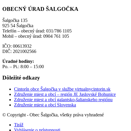
OBECNÝ ÚRAD ŠALGOČKA
Šalgočka 135
925 54 Šalgočka
Telefón – obecný úrad: 031/786 1105
Mobil – obecný úrad: 0904 761 105
IČO: 00613932
DIČ: 2021002566
Úradné hodiny:
Po. – Pi.: 8:00 – 15:00
Dôležité odkazy
Cintorín obce Šalgočka v službe virtualnycintorin.sk
Združenie miest a obcí – región JE Jaslovské Bohunice
Združenie miest a obcí galantsko-šalianskeho regiónu
Združenie miest a obcí Slovenska
© Copyright - Obec Šalgočka, všetky práva vyhradené
Tiráž
Vyhlásenie o prístupnosti