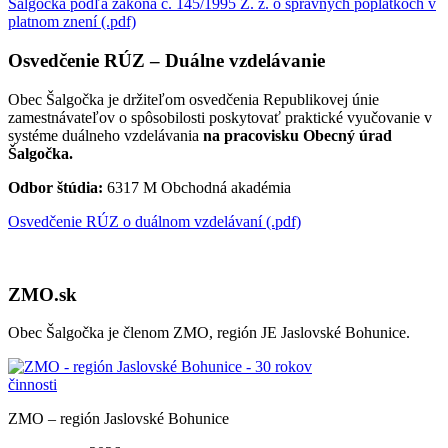
Šalgočka podľa zákona č. 145/1995 Z. z. o správnych poplatkoch v
platnom znení (.pdf)
Osvedčenie RÚZ – Duálne vzdelávanie
Obec Šalgočka je držiteľom osvedčenia Republikovej únie
zamestnávateľov o spôsobilosti poskytovať praktické vyučovanie v
systéme duálneho vzdelávania
na pracovisku Obecný úrad
Šalgočka.
Odbor štúdia:
6317 M Obchodná akadémia
Osvedčenie RÚZ o duálnom vzdelávaní (.pdf)
ZMO.sk
Obec Šalgočka je členom ZMO, región JE Jaslovské Bohunice.
ZMO – región Jaslovské Bohunice