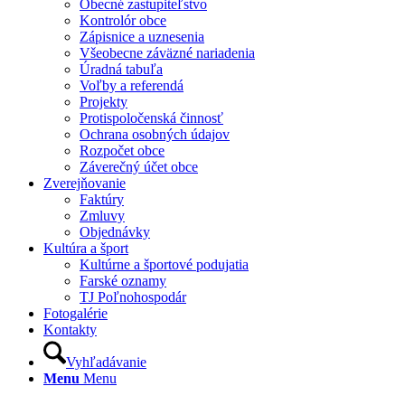
Obecné zastupiteľstvo
Kontrolór obce
Zápisnice a uznesenia
Všeobecne záväzné nariadenia
Úradná tabuľa
Voľby a referendá
Projekty
Protispoločenská činnosť
Ochrana osobných údajov
Rozpočet obce
Záverečný účet obce
Zverejňovanie
Faktúry
Zmluvy
Objednávky
Kultúra a šport
Kultúrne a športové podujatia
Farské oznamy
TJ Poľnohospodár
Fotogalérie
Kontakty
Vyhľadávanie
Menu
Menu