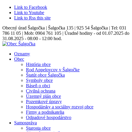
Link to Facebook
Link to Youtube
Link to Rss this site
Obecný úrad Šalgočka | Šalgočka 135 | 925 54 Šalgočka | Tel: 031
786 11 05 | Mob: 0904 761 105 | Úradné hodiny - od 01.07.2025 do
31.08.2025 - 08:00 - 12:00 hod.
Oznamy
Obec
História obce
Rod Appelovcov v Šalgočke
Štatút obce Šalgočka
Symboly obce
Báseň o obci
Civilná ochrana
Územný plán obce
Pozemkové úpravy
Hospodársky a sociálny rozvoj obce
Firmy a podnikatelia
Odpadové hospodárstvo
Samospráva
Starosta obce