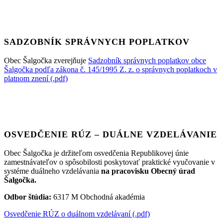
SADZOBNÍK SPRÁVNYCH POPLATKOV
Obec Šalgočka zverejňuje
Sadzobník správnych poplatkov obce
Šalgočka podľa zákona č. 145/1995 Z. z. o správnych poplatkoch v
platnom znení (.pdf)
OSVEDČENIE RÚZ – DUÁLNE VZDELÁVANIE
Obec Šalgočka je držiteľom osvedčenia Republikovej únie
zamestnávateľov o spôsobilosti poskytovať praktické vyučovanie v
systéme duálneho vzdelávania
na pracovisku Obecný úrad
Šalgočka.
Odbor štúdia:
6317 M Obchodná akadémia
Osvedčenie RÚZ o duálnom vzdelávaní (.pdf)