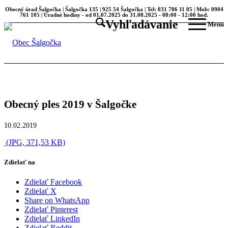
Obecný úrad Šalgočka | Šalgočka 135 | 925 54 Šalgočka | Tel: 031 786 11 05 | Mob: 0904
761 105 | Úradné hodiny - od 01.07.2025 do 31.08.2025 - 08:00 - 12:00 hod.
Vyhľadávanie
Menu
Obecný ples 2019 v Šalgočke
10.02.2019
(JPG, 371,53 KB)
Zdielať na
Zdielať Facebook
Zdielať X
Share on WhatsApp
Zdielať Pinterest
Zdielať LinkedIn
Zdielať Reddit