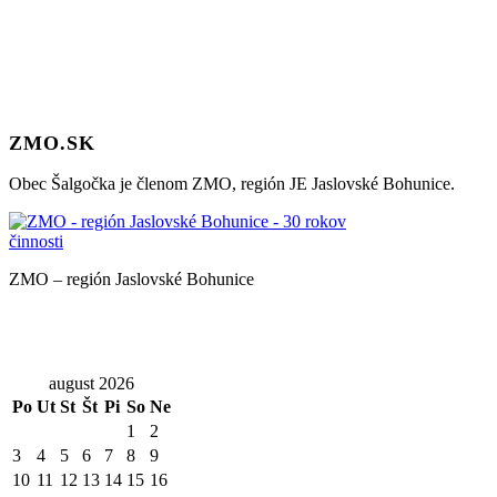
ZMO.SK
Obec Šalgočka je členom ZMO, región JE Jaslovské Bohunice.
ZMO – región Jaslovské Bohunice
august 2026
Po
Ut
St
Št
Pi
So
Ne
1
2
3
4
5
6
7
8
9
10
11
12
13
14
15
16