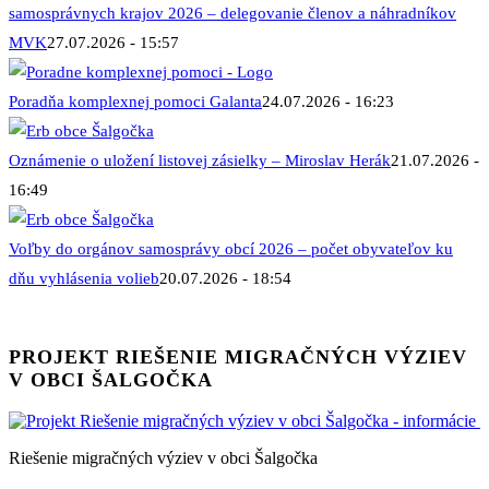
samosprávnych krajov 2026 – delegovanie členov a náhradníkov
MVK
27.07.2026 - 15:57
Poradňa komplexnej pomoci Galanta
24.07.2026 - 16:23
Oznámenie o uložení listovej zásielky – Miroslav Herák
21.07.2026 -
16:49
Voľby do orgánov samosprávy obcí 2026 – počet obyvateľov ku
dňu vyhlásenia volieb
20.07.2026 - 18:54
PROJEKT RIEŠENIE MIGRAČNÝCH VÝZIEV
V OBCI ŠALGOČKA
Riešenie migračných výziev v obci Šalgočka