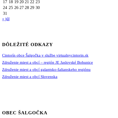
17
18
19
20
21
22
23
24
25
26
27
28
29
30
31
« júl
DÔLEŽITÉ ODKAZY
Cintorín obce Šalgočka v službe virtualnycintorin.sk
Združenie miest a obcí – región JE Jaslovské Bohunice
Združenie miest a obcí galantsko-šalianskeho regiónu
Združenie miest a obcí Slovenska
OBEC ŠALGOČKA