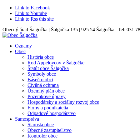
Link to Facebook
Link to Youtube
Link to Rss this site
Obecný úrad Šalgočka | Šalgočka 135 | 925 54 Šalgočka | Tel: 031 7
Oznamy
Obec
História obce
Rod Appelovcov v Šalgočke
Štatút obce Šalgočka
Symboly obce
Báseň o obci
Civilná ochrana
Územný plán obce
Pozemkové úpravy
Hospodársky a sociálny rozvoj obce
Firmy a podnikatelia
Odpadové hospodárstvo
Samospráva
Starosta obce
Obecné zastupiteľstvo
Kontrolór obce