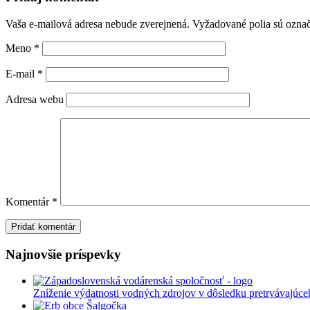
Vaša e-mailová adresa nebude zverejnená.
Vyžadované polia sú ozna
Meno
*
E-mail
*
Adresa webu
Komentár
*
Najnovšie príspevky
Zníženie výdatnosti vodných zdrojov v dôsledku pretrvávajúce