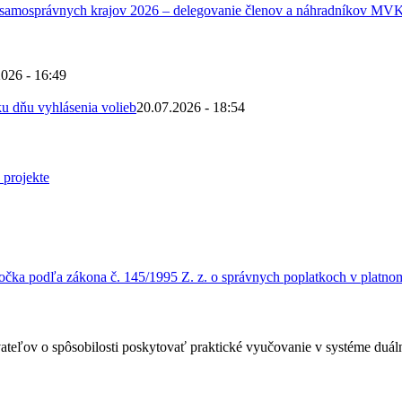
 samosprávnych krajov 2026 – delegovanie členov a náhradníkov MV
2026 - 16:49
u dňu vyhlásenia volieb
20.07.2026 - 18:54
čka podľa zákona č. 145/1995 Z. z. o správnych poplatkoch v platnom
ateľov o spôsobilosti poskytovať praktické vyučovanie v systéme duá