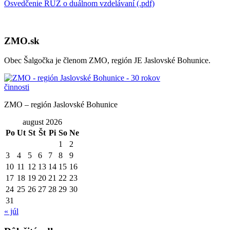
Osvedčenie RÚZ o duálnom vzdelávaní (.pdf)
ZMO.sk
Obec Šalgočka je členom ZMO, región JE Jaslovské Bohunice.
ZMO – región Jaslovské Bohunice
august 2026
Po
Ut
St
Št
Pi
So
Ne
1
2
3
4
5
6
7
8
9
10
11
12
13
14
15
16
17
18
19
20
21
22
23
24
25
26
27
28
29
30
31
« júl