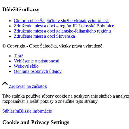
Dôležité odkazy
Cintorín obce Šalgočka v službe virtualnycintorin.sk
Združenie miest a obcí – región JE Jaslovské Bohunice
Združenie miest a obcí galantsko-šalianskeho regiónu
Združenie miest a obcí Slovenska
© Copyright - Obec Šalgočka, všetky práva vyhradené
Tiráž
Vyhlásenie o prístupnosti
Webové sídlo
Ochrana osobných údajov
Zrolovať na začiatok
Táto stránka používa súbory cookie na poskytovanie služieb a analyz
rozpoznávať a riešiť pokusy o zneužitie tejto stránky.
Súhlasím
Bližšie informácie
Cookie and Privacy Settings