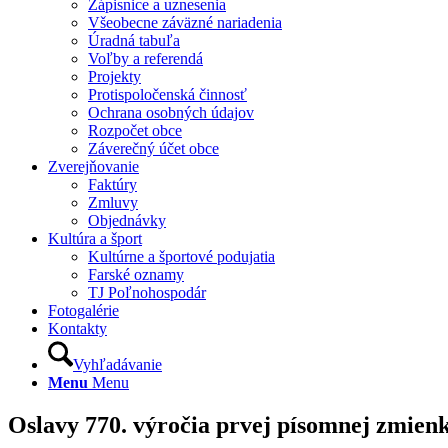
Zápisnice a uznesenia
Všeobecne záväzné nariadenia
Úradná tabuľa
Voľby a referendá
Projekty
Protispoločenská činnosť
Ochrana osobných údajov
Rozpočet obce
Záverečný účet obce
Zverejňovanie
Faktúry
Zmluvy
Objednávky
Kultúra a šport
Kultúrne a športové podujatia
Farské oznamy
TJ Poľnohospodár
Fotogalérie
Kontakty
Vyhľadávanie
Menu
Menu
Oslavy 770. výročia prvej písomnej zmienk