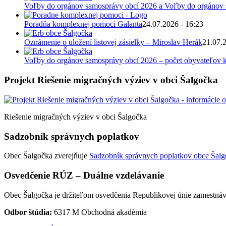
Voľby do orgánov samosprávy obcí 2026 a Voľby do orgánov
Poradňa komplexnej pomoci Galanta
24.07.2026 - 16:23
Oznámenie o uložení listovej zásielky – Miroslav Herák
21.07.
Voľby do orgánov samosprávy obcí 2026 – počet obyvateľov k
Projekt Riešenie migračných výziev v obci Šalgočka
Riešenie migračných výziev v obci Šalgočka
Sadzobník správnych poplatkov
Obec Šalgočka zverejňuje
Sadzobník správnych poplatkov obce Šalgo
Osvedčenie RÚZ – Duálne vzdelávanie
Obec Šalgočka je držiteľom osvedčenia Republikovej únie zamestnáv
Odbor štúdia:
6317 M Obchodná akadémia