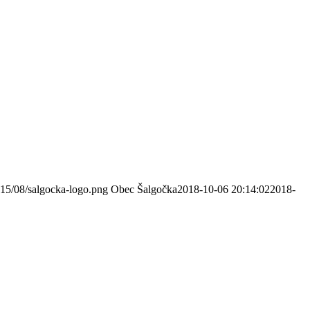
015/08/salgocka-logo.png
Obec Šalgočka
2018-10-06 20:14:02
2018-