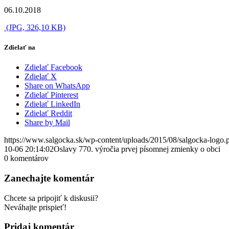
06.10.2018
(JPG, 326,10 KB)
Zdielať na
Zdielať Facebook
Zdielať X
Share on WhatsApp
Zdielať Pinterest
Zdielať LinkedIn
Zdielať Reddit
Share by Mail
https://www.salgocka.sk/wp-content/uploads/2015/08/salgocka-logo.
10-06 20:14:02
Oslavy 770. výročia prvej písomnej zmienky o obci
0
komentárov
Zanechajte komentár
Chcete sa pripojiť k diskusii?
Neváhajte prispieť!
Pridaj komentár