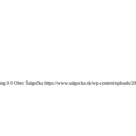
png
0
0
Obec Šalgočka
https://www.salgocka.sk/wp-content/uploads/2