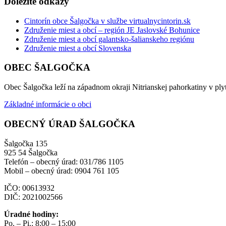
Dôležité odkazy
Cintorín obce Šalgočka v službe virtualnycintorin.sk
Združenie miest a obcí – región JE Jaslovské Bohunice
Združenie miest a obcí galantsko-šalianskeho regiónu
Združenie miest a obcí Slovenska
OBEC ŠALGOČKA
Obec Šalgočka leží na západnom okraji Nitrianskej pahorkatiny v plyt
Základné informácie o obci
OBECNÝ ÚRAD ŠALGOČKA
Šalgočka 135
925 54 Šalgočka
Telefón – obecný úrad: 031/786 1105
Mobil – obecný úrad: 0904 761 105
IČO: 00613932
DIČ: 2021002566
Úradné hodiny:
Po. – Pi.: 8:00 – 15:00