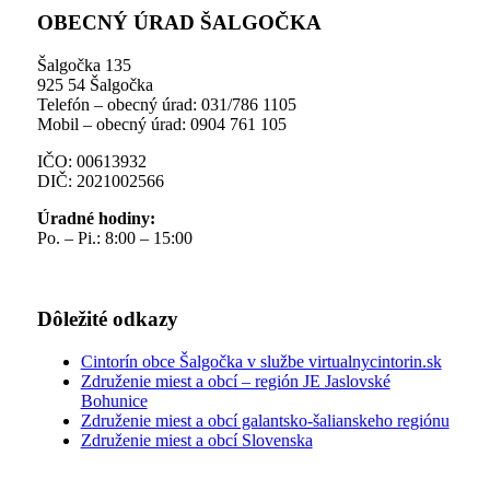
OBECNÝ ÚRAD ŠALGOČKA
Šalgočka 135
925 54 Šalgočka
Telefón – obecný úrad: 031/786 1105
Mobil – obecný úrad: 0904 761 105
IČO: 00613932
DIČ: 2021002566
Úradné hodiny:
Po. – Pi.: 8:00 – 15:00
Dôležité odkazy
Cintorín obce Šalgočka v službe virtualnycintorin.sk
Združenie miest a obcí – región JE Jaslovské
Bohunice
Združenie miest a obcí galantsko-šalianskeho regiónu
Združenie miest a obcí Slovenska