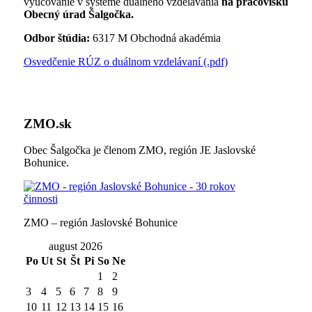
vyučovanie v systéme duálneho vzdelávania
na pracovisku
Obecný úrad Šalgočka.
Odbor štúdia:
6317 M Obchodná akadémia
Osvedčenie RÚZ o duálnom vzdelávaní (.pdf)
ZMO.sk
Obec Šalgočka je členom ZMO, región JE Jaslovské
Bohunice.
ZMO – región Jaslovské Bohunice
august 2026
Po
Ut
St
Št
Pi
So
Ne
1
2
3
4
5
6
7
8
9
10
11
12
13
14
15
16