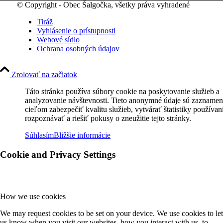
© Copyright - Obec Šalgočka, všetky práva vyhradené
Tiráž
Vyhlásenie o prístupnosti
Webové sídlo
Ochrana osobných údajov
Zrolovať na začiatok
Táto stránka používa súbory cookie na poskytovanie služieb a
analyzovanie návštevnosti. Tieto anonymné údaje sú zaznamen
cieľom zabezpečiť kvalitu služieb, vytvárať štatistiky používan
rozpoznávať a riešiť pokusy o zneužitie tejto stránky.
Súhlasím
Bližšie informácie
Cookie and Privacy Settings
How we use cookies
We may request cookies to be set on your device. We use cookies to let
us know when you visit our websites, how you interact with us, to