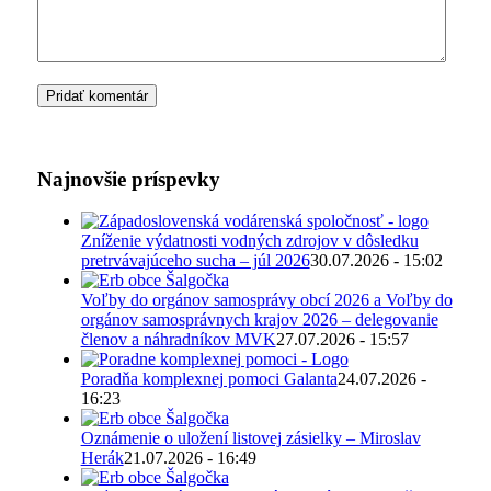
Najnovšie príspevky
Zníženie výdatnosti vodných zdrojov v dôsledku
pretrvávajúceho sucha – júl 2026
30.07.2026 - 15:02
Voľby do orgánov samosprávy obcí 2026 a Voľby do
orgánov samosprávnych krajov 2026 – delegovanie
členov a náhradníkov MVK
27.07.2026 - 15:57
Poradňa komplexnej pomoci Galanta
24.07.2026 -
16:23
Oznámenie o uložení listovej zásielky – Miroslav
Herák
21.07.2026 - 16:49