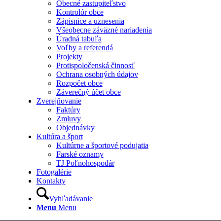
Obecné zastupiteľstvo
Kontrolór obce
Zápisnice a uznesenia
Všeobecne záväzné nariadenia
Úradná tabuľa
Voľby a referendá
Projekty
Protispoločenská činnosť
Ochrana osobných údajov
Rozpočet obce
Záverečný účet obce
Zverejňovanie
Faktúry
Zmluvy
Objednávky
Kultúra a šport
Kultúrne a športové podujatia
Farské oznamy
TJ Poľnohospodár
Fotogalérie
Kontakty
Vyhľadávanie
Menu
Menu