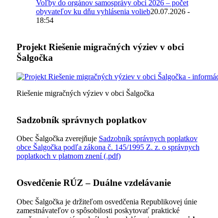
Voľby do orgánov samosprávy obcí 2026 – počet
obyvateľov ku dňu vyhlásenia volieb
20.07.2026 -
18:54
Projekt Riešenie migračných výziev v obci
Šalgočka
Riešenie migračných výziev v obci Šalgočka
Sadzobník správnych poplatkov
Obec Šalgočka zverejňuje
Sadzobník správnych poplatkov
obce Šalgočka podľa zákona č. 145/1995 Z. z. o správnych
poplatkoch v platnom znení (.pdf)
Osvedčenie RÚZ – Duálne vzdelávanie
Obec Šalgočka je držiteľom osvedčenia Republikovej únie
zamestnávateľov o spôsobilosti poskytovať praktické