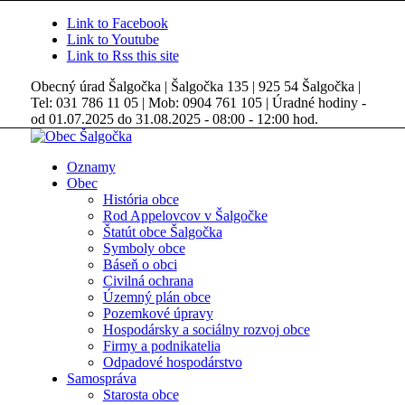
Link to Facebook
Link to Youtube
Link to Rss this site
Obecný úrad Šalgočka | Šalgočka 135 | 925 54 Šalgočka |
Tel: 031 786 11 05 | Mob: 0904 761 105 | Úradné hodiny -
od 01.07.2025 do 31.08.2025 - 08:00 - 12:00 hod.
Oznamy
Obec
História obce
Rod Appelovcov v Šalgočke
Štatút obce Šalgočka
Symboly obce
Báseň o obci
Civilná ochrana
Územný plán obce
Pozemkové úpravy
Hospodársky a sociálny rozvoj obce
Firmy a podnikatelia
Odpadové hospodárstvo
Samospráva
Starosta obce