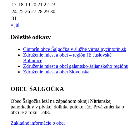
17
18
19
20
21
22
23
24
25
26
27
28
29
30
31
« júl
Dôležité odkazy
Cintorín obce Šalgočka v službe virtualnycintorin.sk
Združenie miest a obcí – región JE Jaslovské
Bohunice
Združenie miest a obcí galantsko-šalianskeho regiónu
Združenie miest a obcí Slovenska
OBEC ŠALGOČKA
Obec Šalgočka leží na západnom okraji Nitrianskej
pahorkatiny v plytkej dolinke potoku Jác. Prvá zmienka o
obci je z roku 1248.
Základné informácie o obci