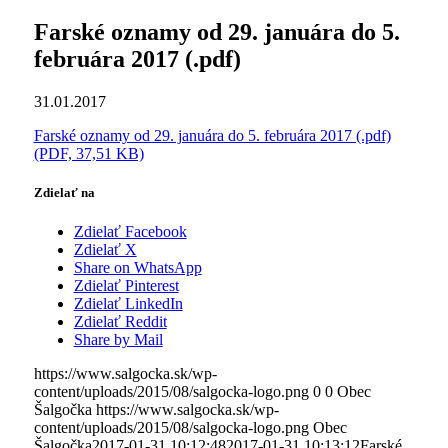
Farské oznamy od 29. januára do 5.
februára 2017 (.pdf)
31.01.2017
Farské oznamy od 29. januára do 5. februára 2017 (.pdf)
(PDF, 37,51 KB)
Zdielať na
Zdielať Facebook
Zdielať X
Share on WhatsApp
Zdielať Pinterest
Zdielať LinkedIn
Zdielať Reddit
Share by Mail
https://www.salgocka.sk/wp-
content/uploads/2015/08/salgocka-logo.png
0
0
Obec
Šalgočka
https://www.salgocka.sk/wp-
content/uploads/2015/08/salgocka-logo.png
Obec
Šalgočka
2017-01-31 10:12:48
2017-01-31 10:13:12
Farské