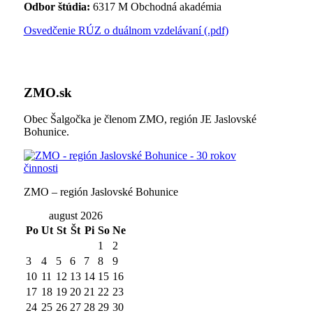
Odbor štúdia:
6317 M Obchodná akadémia
Osvedčenie RÚZ o duálnom vzdelávaní (.pdf)
ZMO.sk
Obec Šalgočka je členom ZMO, región JE Jaslovské
Bohunice.
ZMO – región Jaslovské Bohunice
august 2026
Po
Ut
St
Št
Pi
So
Ne
1
2
3
4
5
6
7
8
9
10
11
12
13
14
15
16
17
18
19
20
21
22
23
24
25
26
27
28
29
30