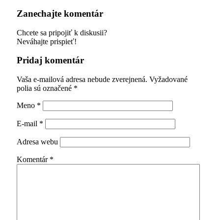
Zanechajte komentár
Chcete sa pripojiť k diskusii?
Neváhajte prispieť!
Pridaj komentár
Vaša e-mailová adresa nebude zverejnená.
Vyžadované
polia sú označené
*
Meno
*
E-mail
*
Adresa webu
Komentár
*