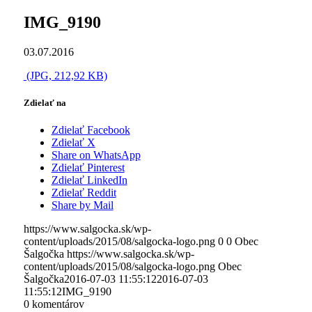
IMG_9190
03.07.2016
(JPG, 212,92 KB)
Zdielať na
Zdielať Facebook
Zdielať X
Share on WhatsApp
Zdielať Pinterest
Zdielať LinkedIn
Zdielať Reddit
Share by Mail
https://www.salgocka.sk/wp-
content/uploads/2015/08/salgocka-logo.png
0
0
Obec
Šalgočka
https://www.salgocka.sk/wp-
content/uploads/2015/08/salgocka-logo.png
Obec
Šalgočka
2016-07-03 11:55:12
2016-07-03
11:55:12
IMG_9190
0
komentárov