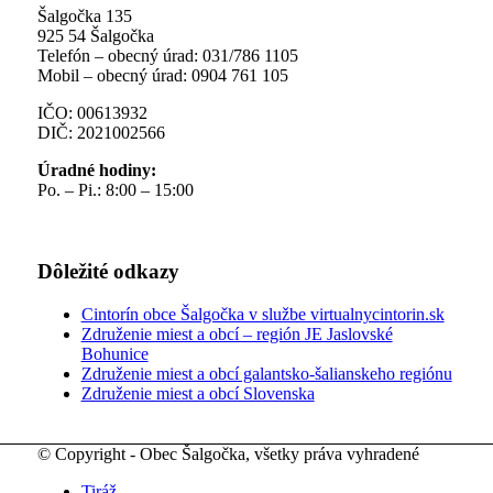
Šalgočka 135
925 54 Šalgočka
Telefón – obecný úrad: 031/786 1105
Mobil – obecný úrad: 0904 761 105
IČO: 00613932
DIČ: 2021002566
Úradné hodiny:
Po. – Pi.: 8:00 – 15:00
Dôležité odkazy
Cintorín obce Šalgočka v službe virtualnycintorin.sk
Združenie miest a obcí – región JE Jaslovské
Bohunice
Združenie miest a obcí galantsko-šalianskeho regiónu
Združenie miest a obcí Slovenska
© Copyright - Obec Šalgočka, všetky práva vyhradené
Tiráž