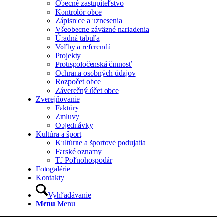
Obecné zastupiteľstvo
Kontrolór obce
Zápisnice a uznesenia
Všeobecne záväzné nariadenia
Úradná tabuľa
Voľby a referendá
Projekty
Protispoločenská činnosť
Ochrana osobných údajov
Rozpočet obce
Záverečný účet obce
Zverejňovanie
Faktúry
Zmluvy
Objednávky
Kultúra a šport
Kultúrne a športové podujatia
Farské oznamy
TJ Poľnohospodár
Fotogalérie
Kontakty
Vyhľadávanie
Menu
Menu