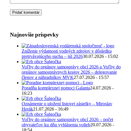
Najnovšie príspevky
Zníženie výdatnosti vodných zdrojov v dôsledku
pretrvávajúceho sucha – júl 2026
30.07.2026 - 15:02
Voľby do orgánov samosprávy obcí 2026 a Voľby do
orgánov samosprávnych krajov 2026 – delegovanie
členov a náhradníkov MVK
27.07.2026 - 15:57
Poradňa komplexnej pomoci Galanta
24.07.2026 -
16:23
Oznámenie o uložení listovej zásielky – Miroslav
Herák
21.07.2026 - 16:49
Voľby do orgánov samosprávy obcí 2026 – počet
obyvateľov ku dňu vyhlásenia volieb
20.07.2026 -
18:54