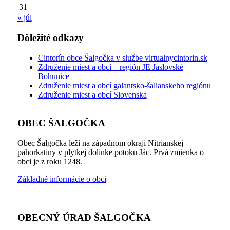
31
« júl
Dôležité odkazy
Cintorín obce Šalgočka v službe virtualnycintorin.sk
Združenie miest a obcí – región JE Jaslovské
Bohunice
Združenie miest a obcí galantsko-šalianskeho regiónu
Združenie miest a obcí Slovenska
OBEC ŠALGOČKA
Obec Šalgočka leží na západnom okraji Nitrianskej
pahorkatiny v plytkej dolinke potoku Jác. Prvá zmienka o
obci je z roku 1248.
Základné informácie o obci
OBECNÝ ÚRAD ŠALGOČKA