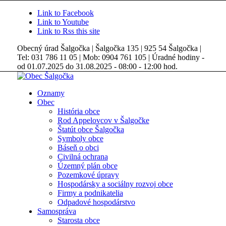
Link to Facebook
Link to Youtube
Link to Rss this site
Obecný úrad Šalgočka | Šalgočka 135 | 925 54 Šalgočka |
Tel: 031 786 11 05 | Mob: 0904 761 105 | Úradné hodiny -
od 01.07.2025 do 31.08.2025 - 08:00 - 12:00 hod.
Oznamy
Obec
História obce
Rod Appelovcov v Šalgočke
Štatút obce Šalgočka
Symboly obce
Báseň o obci
Civilná ochrana
Územný plán obce
Pozemkové úpravy
Hospodársky a sociálny rozvoj obce
Firmy a podnikatelia
Odpadové hospodárstvo
Samospráva
Starosta obce