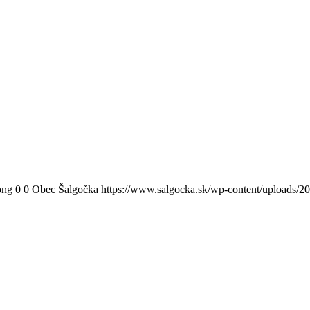
png
0
0
Obec Šalgočka
https://www.salgocka.sk/wp-content/uploads/2