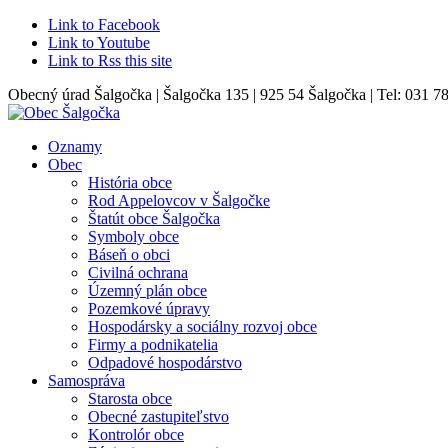
Link to Facebook
Link to Youtube
Link to Rss this site
Obecný úrad Šalgočka | Šalgočka 135 | 925 54 Šalgočka | Tel: 031 7
Oznamy
Obec
História obce
Rod Appelovcov v Šalgočke
Štatút obce Šalgočka
Symboly obce
Báseň o obci
Civilná ochrana
Územný plán obce
Pozemkové úpravy
Hospodársky a sociálny rozvoj obce
Firmy a podnikatelia
Odpadové hospodárstvo
Samospráva
Starosta obce
Obecné zastupiteľstvo
Kontrolór obce