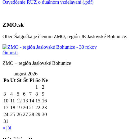
Osvedčenie RÚZ o duálnom vzdelávaní (.pdf)
ZMO.sk
Obec Šalgočka je členom ZMO, región JE Jaslovské Bohunice.
ZMO – región Jaslovské Bohunice
august 2026
Po
Ut
St
Št
Pi
So
Ne
1
2
3
4
5
6
7
8
9
10
11
12
13
14
15
16
17
18
19
20
21
22
23
24
25
26
27
28
29
30
31
« júl