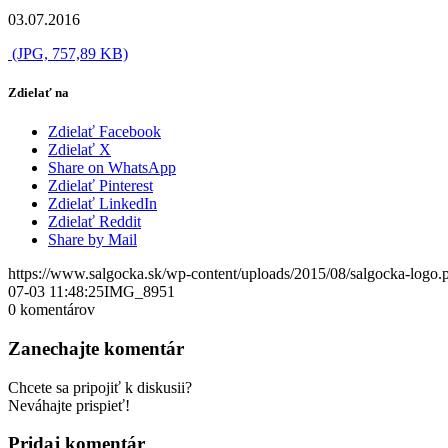
03.07.2016
(JPG, 757,89 KB)
Zdielať na
Zdielať Facebook
Zdielať X
Share on WhatsApp
Zdielať Pinterest
Zdielať LinkedIn
Zdielať Reddit
Share by Mail
https://www.salgocka.sk/wp-content/uploads/2015/08/salgocka-logo.
07-03 11:48:25
IMG_8951
0
komentárov
Zanechajte komentár
Chcete sa pripojiť k diskusii?
Neváhajte prispieť!
Pridaj komentár