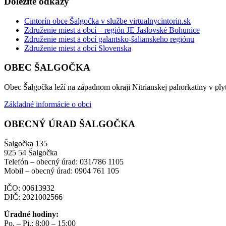
Dôležité odkazy
Cintorín obce Šalgočka v službe virtualnycintorin.sk
Združenie miest a obcí – región JE Jaslovské Bohunice
Združenie miest a obcí galantsko-šalianskeho regiónu
Združenie miest a obcí Slovenska
OBEC ŠALGOČKA
Obec Šalgočka leží na západnom okraji Nitrianskej pahorkatiny v plyt
Základné informácie o obci
OBECNÝ ÚRAD ŠALGOČKA
Šalgočka 135
925 54 Šalgočka
Telefón – obecný úrad: 031/786 1105
Mobil – obecný úrad: 0904 761 105
IČO: 00613932
DIČ: 2021002566
Úradné hodiny:
Po. – Pi.: 8:00 – 15:00