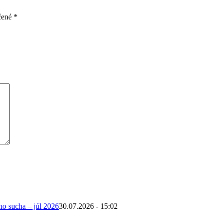
čené
*
ho sucha – júl 2026
30.07.2026 - 15:02