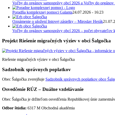
Voľby do orgánov samosprávy obcí 2026 a Voľby do orgánov
Poradňa komplexnej pomoci Galanta
24.07.2026 - 16:23
Oznámenie o uložení listovej zásielky – Miroslav Herák
21.07.
Voľby do orgánov samosprávy obcí 2026 – počet obyvateľov k
Projekt Riešenie migračných výziev v obci Šalgočka
Riešenie migračných výziev v obci Šalgočka
Sadzobník správnych poplatkov
Obec Šalgočka zverejňuje
Sadzobník správnych poplatkov obce Šalgo
Osvedčenie RÚZ – Duálne vzdelávanie
Obec Šalgočka je držiteľom osvedčenia Republikovej únie zamestnáv
Odbor štúdia:
6317 M Obchodná akadémia