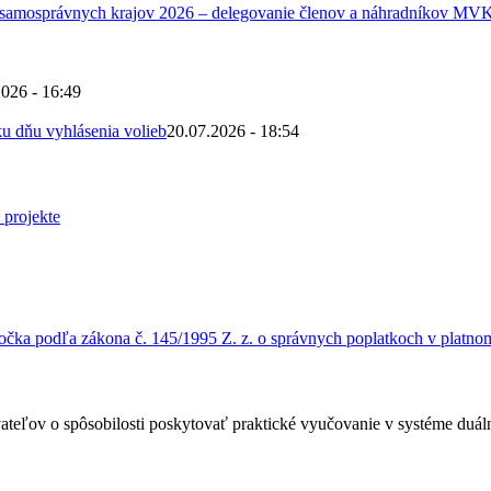
 samosprávnych krajov 2026 – delegovanie členov a náhradníkov MV
2026 - 16:49
u dňu vyhlásenia volieb
20.07.2026 - 18:54
čka podľa zákona č. 145/1995 Z. z. o správnych poplatkoch v platnom
ateľov o spôsobilosti poskytovať praktické vyučovanie v systéme duá