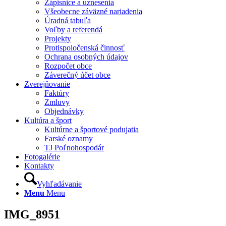
Zápisnice a uznesenia
Všeobecne záväzné nariadenia
Úradná tabuľa
Voľby a referendá
Projekty
Protispoločenská činnosť
Ochrana osobných údajov
Rozpočet obce
Záverečný účet obce
Zverejňovanie
Faktúry
Zmluvy
Objednávky
Kultúra a šport
Kultúrne a športové podujatia
Farské oznamy
TJ Poľnohospodár
Fotogalérie
Kontakty
Vyhľadávanie
Menu
Menu
IMG_8951