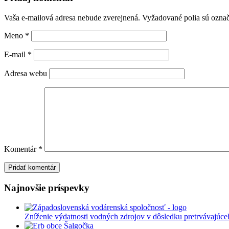
Vaša e-mailová adresa nebude zverejnená.
Vyžadované polia sú ozna
Meno
*
E-mail
*
Adresa webu
Komentár
*
Najnovšie príspevky
Zníženie výdatnosti vodných zdrojov v dôsledku pretrvávajúce