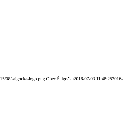
015/08/salgocka-logo.png
Obec Šalgočka
2016-07-03 11:48:25
2016-