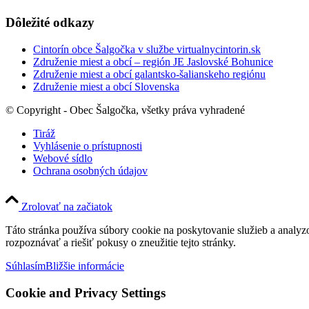
Dôležité odkazy
Cintorín obce Šalgočka v službe virtualnycintorin.sk
Združenie miest a obcí – región JE Jaslovské Bohunice
Združenie miest a obcí galantsko-šalianskeho regiónu
Združenie miest a obcí Slovenska
© Copyright - Obec Šalgočka, všetky práva vyhradené
Tiráž
Vyhlásenie o prístupnosti
Webové sídlo
Ochrana osobných údajov
Zrolovať na začiatok
Táto stránka používa súbory cookie na poskytovanie služieb a analyz
rozpoznávať a riešiť pokusy o zneužitie tejto stránky.
Súhlasím
Bližšie informácie
Cookie and Privacy Settings