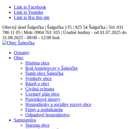
Link to Facebook
Link to Youtube
Link to Rss this site
Obecný úrad Šalgočka | Šalgočka 135 | 925 54 Šalgočka | Tel: 031
786 11 05 | Mob: 0904 761 105 | Úradné hodiny - od 01.07.2025 do
31.08.2025 - 08:00 - 12:00 hod.
Oznamy
Obec
História obce
Rod Appelovcov v Šalgočke
Štatút obce Šalgočka
Symboly obce
Báseň o obci
Civilná ochrana
Územný plán obce
Pozemkové úpravy
Hospodársky a sociálny rozvoj obce
Firmy a podnikatelia
Odpadové hospodárstvo
Samospráva
Starosta obce