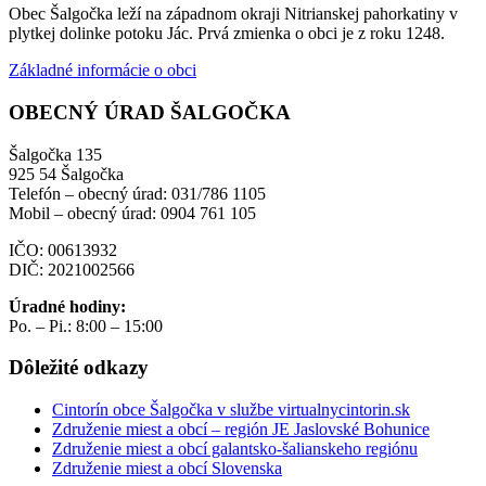
Obec Šalgočka leží na západnom okraji Nitrianskej pahorkatiny v
plytkej dolinke potoku Jác. Prvá zmienka o obci je z roku 1248.
Základné informácie o obci
OBECNÝ ÚRAD ŠALGOČKA
Šalgočka 135
925 54 Šalgočka
Telefón – obecný úrad: 031/786 1105
Mobil – obecný úrad: 0904 761 105
IČO: 00613932
DIČ: 2021002566
Úradné hodiny:
Po. – Pi.: 8:00 – 15:00
Dôležité odkazy
Cintorín obce Šalgočka v službe virtualnycintorin.sk
Združenie miest a obcí – región JE Jaslovské Bohunice
Združenie miest a obcí galantsko-šalianskeho regiónu
Združenie miest a obcí Slovenska