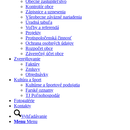
Obecné zastupiteľstvo
Kontrolór obce
Zápisnice a uznesenia
Všeobecne záväzné nariadenia
Úradná tabuľa
Voľby a referendá
Projekty
Protispoločenská činnosť
Ochrana osobných údajov
Rozpočet obce
Záverečný účet obce
Zverejňovanie
Faktúry
Zmluvy
Objednávky
Kultúra a šport
Kultúrne a športové podujatia
Farské oznamy
TJ Poľnohospodár
Fotogalérie
Kontakty
Vyhľadávanie
Menu
Menu