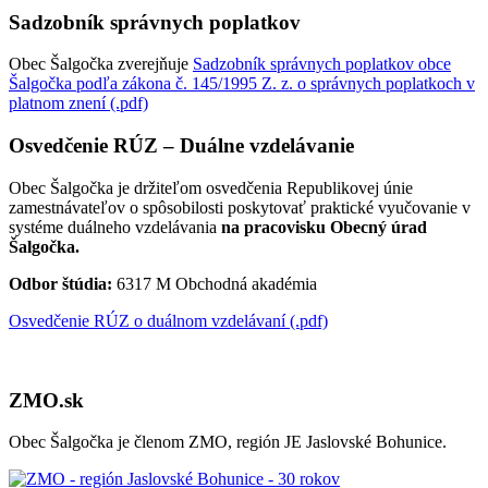
Sadzobník správnych poplatkov
Obec Šalgočka zverejňuje
Sadzobník správnych poplatkov obce
Šalgočka podľa zákona č. 145/1995 Z. z. o správnych poplatkoch v
platnom znení (.pdf)
Osvedčenie RÚZ – Duálne vzdelávanie
Obec Šalgočka je držiteľom osvedčenia Republikovej únie
zamestnávateľov o spôsobilosti poskytovať praktické vyučovanie v
systéme duálneho vzdelávania
na pracovisku Obecný úrad
Šalgočka.
Odbor štúdia:
6317 M Obchodná akadémia
Osvedčenie RÚZ o duálnom vzdelávaní (.pdf)
ZMO.sk
Obec Šalgočka je členom ZMO, región JE Jaslovské Bohunice.