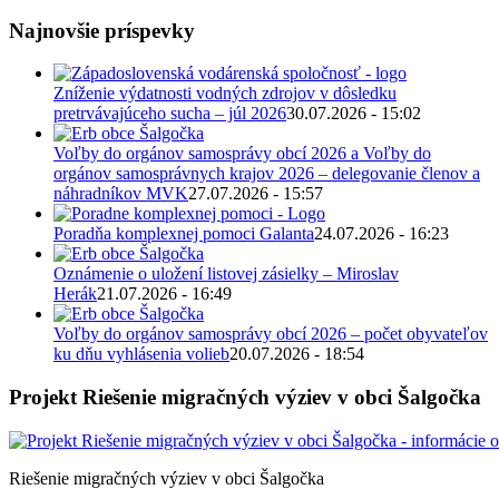
Najnovšie príspevky
Zníženie výdatnosti vodných zdrojov v dôsledku
pretrvávajúceho sucha – júl 2026
30.07.2026 - 15:02
Voľby do orgánov samosprávy obcí 2026 a Voľby do
orgánov samosprávnych krajov 2026 – delegovanie členov a
náhradníkov MVK
27.07.2026 - 15:57
Poradňa komplexnej pomoci Galanta
24.07.2026 - 16:23
Oznámenie o uložení listovej zásielky – Miroslav
Herák
21.07.2026 - 16:49
Voľby do orgánov samosprávy obcí 2026 – počet obyvateľov
ku dňu vyhlásenia volieb
20.07.2026 - 18:54
Projekt Riešenie migračných výziev v obci Šalgočka
Riešenie migračných výziev v obci Šalgočka