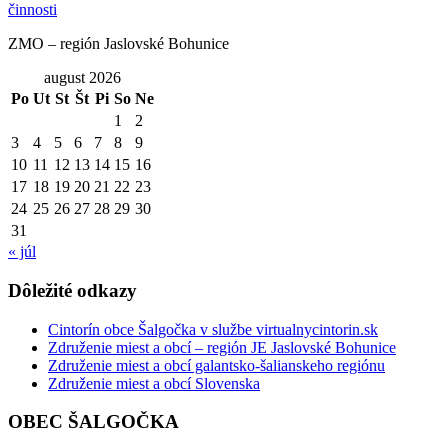
ZMO – región Jaslovské Bohunice
august 2026
Po
Ut
St
Št
Pi
So
Ne
1
2
3
4
5
6
7
8
9
10
11
12
13
14
15
16
17
18
19
20
21
22
23
24
25
26
27
28
29
30
31
« júl
Dôležité odkazy
Cintorín obce Šalgočka v službe virtualnycintorin.sk
Združenie miest a obcí – región JE Jaslovské Bohunice
Združenie miest a obcí galantsko-šalianskeho regiónu
Združenie miest a obcí Slovenska
OBEC ŠALGOČKA