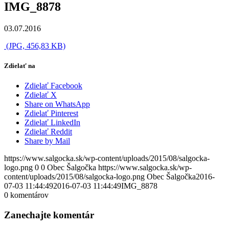
IMG_8878
03.07.2016
(JPG, 456,83 KB)
Zdielať na
Zdielať Facebook
Zdielať X
Share on WhatsApp
Zdielať Pinterest
Zdielať LinkedIn
Zdielať Reddit
Share by Mail
https://www.salgocka.sk/wp-content/uploads/2015/08/salgocka-
logo.png
0
0
Obec Šalgočka
https://www.salgocka.sk/wp-
content/uploads/2015/08/salgocka-logo.png
Obec Šalgočka
2016-
07-03 11:44:49
2016-07-03 11:44:49
IMG_8878
0
komentárov
Zanechajte komentár