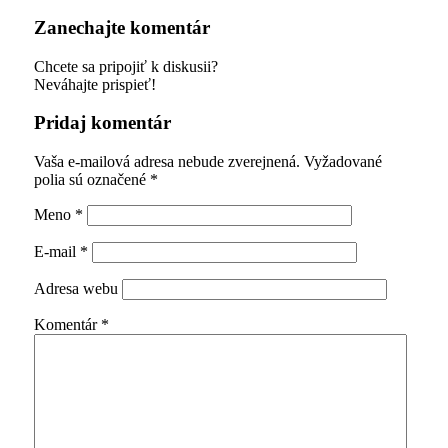
Zanechajte komentár
Chcete sa pripojiť k diskusii?
Neváhajte prispieť!
Pridaj komentár
Vaša e-mailová adresa nebude zverejnená.
Vyžadované
polia sú označené
*
Meno
*
E-mail
*
Adresa webu
Komentár
*