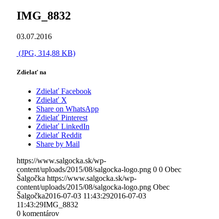
IMG_8832
03.07.2016
(JPG, 314,88 KB)
Zdielať na
Zdielať Facebook
Zdielať X
Share on WhatsApp
Zdielať Pinterest
Zdielať LinkedIn
Zdielať Reddit
Share by Mail
https://www.salgocka.sk/wp-
content/uploads/2015/08/salgocka-logo.png
0
0
Obec
Šalgočka
https://www.salgocka.sk/wp-
content/uploads/2015/08/salgocka-logo.png
Obec
Šalgočka
2016-07-03 11:43:29
2016-07-03
11:43:29
IMG_8832
0
komentárov