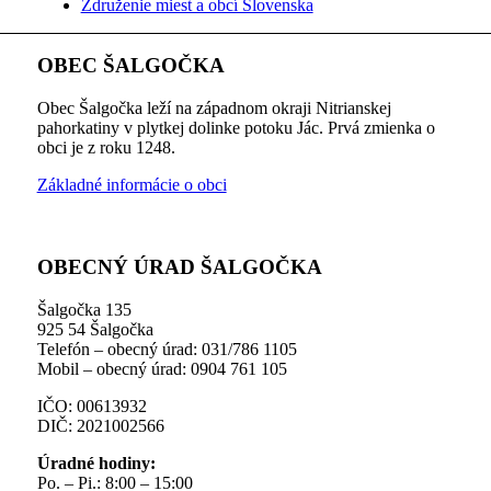
Združenie miest a obcí Slovenska
OBEC ŠALGOČKA
Obec Šalgočka leží na západnom okraji Nitrianskej
pahorkatiny v plytkej dolinke potoku Jác. Prvá zmienka o
obci je z roku 1248.
Základné informácie o obci
OBECNÝ ÚRAD ŠALGOČKA
Šalgočka 135
925 54 Šalgočka
Telefón – obecný úrad: 031/786 1105
Mobil – obecný úrad: 0904 761 105
IČO: 00613932
DIČ: 2021002566
Úradné hodiny:
Po. – Pi.: 8:00 – 15:00