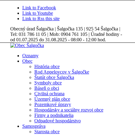
Link to Facebook
Link to Youtube
Link to Rss this site
Obecný úrad Šalgočka | Šalgočka 135 | 925 54 Šalgočka |
Tel: 031 786 11 05 | Mob: 0904 761 105 | Úradné hodiny -
od 01.07.2025 do 31.08.2025 - 08:00 - 12:00 hod.
Oznamy
Obec
História obce
Rod Appelovcov v Šalgočke
Štatút obce Šalgočka
Symboly obce
Báseň o obci
Civilná ochrana
Územný plán obce
Pozemkové úpravy
Hospodársky a sociálny rozvoj obce
Firmy a podnikatelia
Odpadové hospodárstvo
Samospráva
Starosta obce