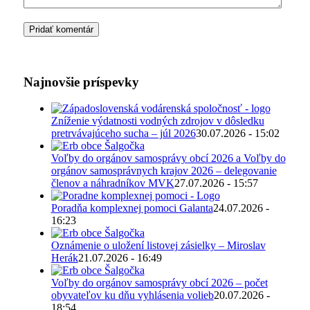
Najnovšie príspevky
Zníženie výdatnosti vodných zdrojov v dôsledku
pretrvávajúceho sucha – júl 2026
30.07.2026 - 15:02
Voľby do orgánov samosprávy obcí 2026 a Voľby do
orgánov samosprávnych krajov 2026 – delegovanie
členov a náhradníkov MVK
27.07.2026 - 15:57
Poradňa komplexnej pomoci Galanta
24.07.2026 -
16:23
Oznámenie o uložení listovej zásielky – Miroslav
Herák
21.07.2026 - 16:49
Voľby do orgánov samosprávy obcí 2026 – počet
obyvateľov ku dňu vyhlásenia volieb
20.07.2026 -
18:54