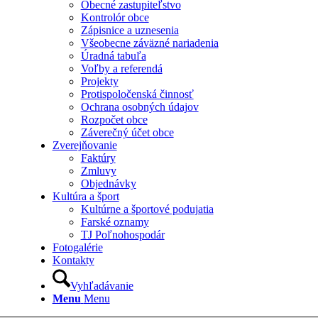
Obecné zastupiteľstvo
Kontrolór obce
Zápisnice a uznesenia
Všeobecne záväzné nariadenia
Úradná tabuľa
Voľby a referendá
Projekty
Protispoločenská činnosť
Ochrana osobných údajov
Rozpočet obce
Záverečný účet obce
Zverejňovanie
Faktúry
Zmluvy
Objednávky
Kultúra a šport
Kultúrne a športové podujatia
Farské oznamy
TJ Poľnohospodár
Fotogalérie
Kontakty
Vyhľadávanie
Menu
Menu