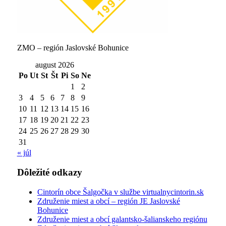
ZMO – región Jaslovské Bohunice
august 2026
Po
Ut
St
Št
Pi
So
Ne
1
2
3
4
5
6
7
8
9
10
11
12
13
14
15
16
17
18
19
20
21
22
23
24
25
26
27
28
29
30
31
« júl
Dôležité odkazy
Cintorín obce Šalgočka v službe virtualnycintorin.sk
Združenie miest a obcí – región JE Jaslovské
Bohunice
Združenie miest a obcí galantsko-šalianskeho regiónu