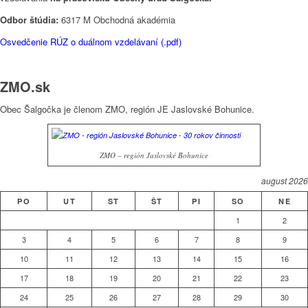
Odbor štúdia:
6317 M Obchodná akadémia
Osvedčenie RÚZ o duálnom vzdelávaní (.pdf)
ZMO.sk
Obec Šalgočka je členom ZMO, región JE Jaslovské Bohunice.
ZMO – región Jaslovské Bohunice
august 2026
PO
UT
ST
ŠT
PI
SO
NE
1
2
3
4
5
6
7
8
9
10
11
12
13
14
15
16
17
18
19
20
21
22
23
24
25
26
27
28
29
30