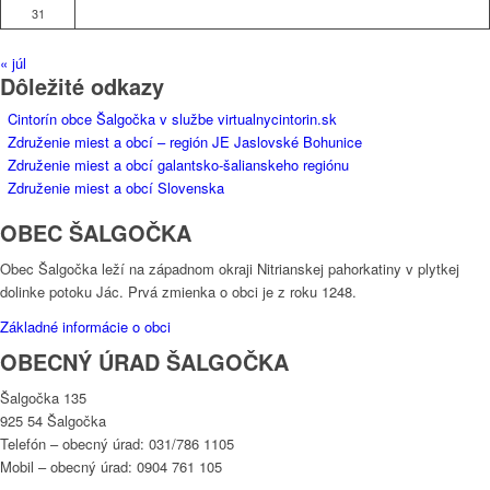
31
« júl
Dôležité odkazy
Cintorín obce Šalgočka v službe virtualnycintorin.sk
Združenie miest a obcí – región JE Jaslovské Bohunice
Združenie miest a obcí galantsko-šalianskeho regiónu
Združenie miest a obcí Slovenska
OBEC ŠALGOČKA
Obec Šalgočka leží na západnom okraji Nitrianskej pahorkatiny v plytkej
dolinke potoku Jác. Prvá zmienka o obci je z roku 1248.
Základné informácie o obci
OBECNÝ ÚRAD ŠALGOČKA
Šalgočka 135
925 54 Šalgočka
Telefón – obecný úrad: 031/786 1105
Mobil – obecný úrad: 0904 761 105