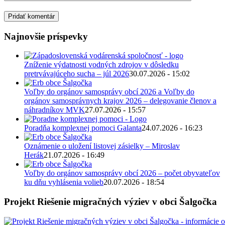
Najnovšie príspevky
Zníženie výdatnosti vodných zdrojov v dôsledku
pretrvávajúceho sucha – júl 2026
30.07.2026 - 15:02
Voľby do orgánov samosprávy obcí 2026 a Voľby do
orgánov samosprávnych krajov 2026 – delegovanie členov a
náhradníkov MVK
27.07.2026 - 15:57
Poradňa komplexnej pomoci Galanta
24.07.2026 - 16:23
Oznámenie o uložení listovej zásielky – Miroslav
Herák
21.07.2026 - 16:49
Voľby do orgánov samosprávy obcí 2026 – počet obyvateľov
ku dňu vyhlásenia volieb
20.07.2026 - 18:54
Projekt Riešenie migračných výziev v obci Šalgočka