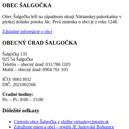
OBEC ŠALGOČKA
Obec Šalgočka leží na západnom okraji Nitrianskej pahorkatiny v
plytkej dolinke potoku Jác. Prvá zmienka o obci je z roku 1248.
Základné informácie o obci
OBECNÝ ÚRAD ŠALGOČKA
Šalgočka 135
925 54 Šalgočka
Telefón – obecný úrad: 031/786 1105
Mobil – obecný úrad: 0904 761 105
IČO: 00613932
DIČ: 2021002566
Úradné hodiny:
Po. – Pi.: 8:00 – 15:00
Dôležité odkazy
Cintorín obce Šalgočka v službe virtualnycintorin.sk
Združenie miest a obcí – región JE Jaslovské Bohunice