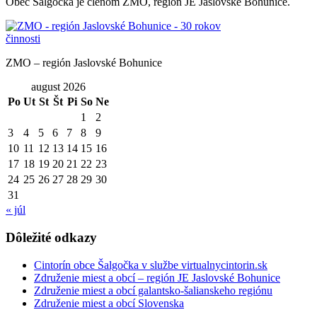
Obec Šalgočka je členom ZMO, región JE Jaslovské Bohunice.
ZMO – región Jaslovské Bohunice
august 2026
Po
Ut
St
Št
Pi
So
Ne
1
2
3
4
5
6
7
8
9
10
11
12
13
14
15
16
17
18
19
20
21
22
23
24
25
26
27
28
29
30
31
« júl
Dôležité odkazy
Cintorín obce Šalgočka v službe virtualnycintorin.sk
Združenie miest a obcí – región JE Jaslovské Bohunice
Združenie miest a obcí galantsko-šalianskeho regiónu
Združenie miest a obcí Slovenska