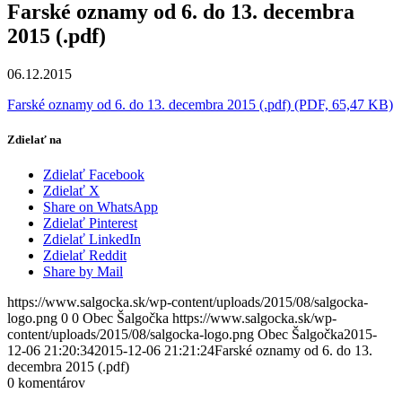
Farské oznamy od 6. do 13. decembra
2015 (.pdf)
06.12.2015
Farské oznamy od 6. do 13. decembra 2015 (.pdf) (PDF, 65,47 KB)
Zdielať na
Zdielať Facebook
Zdielať X
Share on WhatsApp
Zdielať Pinterest
Zdielať LinkedIn
Zdielať Reddit
Share by Mail
https://www.salgocka.sk/wp-content/uploads/2015/08/salgocka-
logo.png
0
0
Obec Šalgočka
https://www.salgocka.sk/wp-
content/uploads/2015/08/salgocka-logo.png
Obec Šalgočka
2015-
12-06 21:20:34
2015-12-06 21:21:24
Farské oznamy od 6. do 13.
decembra 2015 (.pdf)
0
komentárov