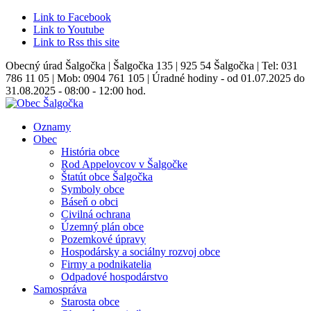
Link to Facebook
Link to Youtube
Link to Rss this site
Obecný úrad Šalgočka | Šalgočka 135 | 925 54 Šalgočka | Tel: 031
786 11 05 | Mob: 0904 761 105 | Úradné hodiny - od 01.07.2025 do
31.08.2025 - 08:00 - 12:00 hod.
Oznamy
Obec
História obce
Rod Appelovcov v Šalgočke
Štatút obce Šalgočka
Symboly obce
Báseň o obci
Civilná ochrana
Územný plán obce
Pozemkové úpravy
Hospodársky a sociálny rozvoj obce
Firmy a podnikatelia
Odpadové hospodárstvo
Samospráva
Starosta obce