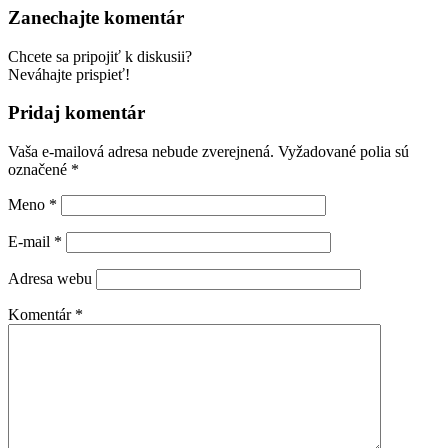
Zanechajte komentár
Chcete sa pripojiť k diskusii?
Neváhajte prispieť!
Pridaj komentár
Vaša e-mailová adresa nebude zverejnená.
Vyžadované polia sú
označené
*
Meno
*
E-mail
*
Adresa webu
Komentár
*