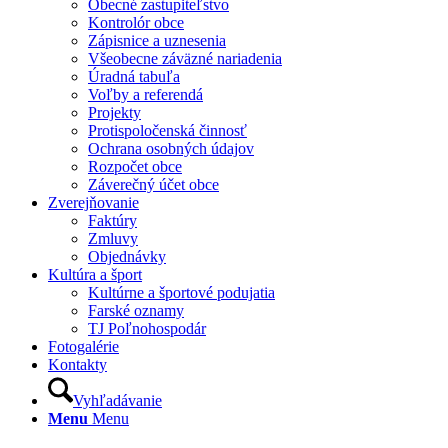
Obecné zastupiteľstvo
Kontrolór obce
Zápisnice a uznesenia
Všeobecne záväzné nariadenia
Úradná tabuľa
Voľby a referendá
Projekty
Protispoločenská činnosť
Ochrana osobných údajov
Rozpočet obce
Záverečný účet obce
Zverejňovanie
Faktúry
Zmluvy
Objednávky
Kultúra a šport
Kultúrne a športové podujatia
Farské oznamy
TJ Poľnohospodár
Fotogalérie
Kontakty
Vyhľadávanie
Menu
Menu