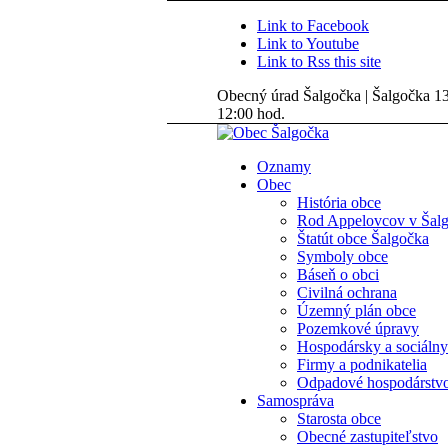
Link to Facebook
Link to Youtube
Link to Rss this site
Obecný úrad Šalgočka | Šalgočka 135
12:00 hod.
Oznamy
Obec
História obce
Rod Appelovcov v Šal
Štatút obce Šalgočka
Symboly obce
Báseň o obci
Civilná ochrana
Územný plán obce
Pozemkové úpravy
Hospodársky a sociálny
Firmy a podnikatelia
Odpadové hospodárstv
Samospráva
Starosta obce
Obecné zastupiteľstvo