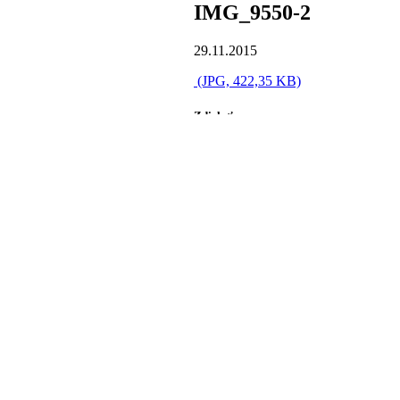
IMG_9550-2
29.11.2015
(JPG, 422,35 KB)
Zdielať na
Zdielať Facebook
Zdielať X
Share on WhatsApp
Zdielať Pinterest
Zdielať LinkedIn
Zdielať Reddit
Share by Mail
https://www.salgocka.sk/wp-content
https://www.salgocka.sk/wp-content
11-29 15:06:30
IMG_9550-2