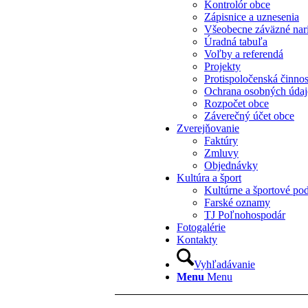
Kontrolór obce
Zápisnice a uznesenia
Všeobecne záväzné nar
Úradná tabuľa
Voľby a referendá
Projekty
Protispoločenská činno
Ochrana osobných úda
Rozpočet obce
Záverečný účet obce
Zverejňovanie
Faktúry
Zmluvy
Objednávky
Kultúra a šport
Kultúrne a športové pod
Farské oznamy
TJ Poľnohospodár
Fotogalérie
Kontakty
Vyhľadávanie
Menu
Menu