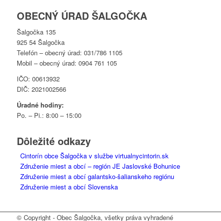
OBECNÝ ÚRAD ŠALGOČKA
Šalgočka 135
925 54 Šalgočka
Telefón – obecný úrad: 031/786 1105
Mobil – obecný úrad: 0904 761 105
IČO: 00613932
DIČ: 2021002566
Úradné hodiny:
Po. – Pi.: 8:00 – 15:00
Dôležité odkazy
Cintorín obce Šalgočka v službe virtualnycintorin.sk
Združenie miest a obcí – región JE Jaslovské Bohunice
Združenie miest a obcí galantsko-šalianskeho regiónu
Združenie miest a obcí Slovenska
© Copyright - Obec Šalgočka, všetky práva vyhradené