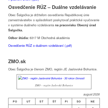
Osvedčenie RÚZ – Duálne vzdelávanie
Obec Šalgočka je držiteľom osvedčenia Republikovej únie
zamestnávateľov o spôsobilosti poskytovať praktické vyučovanie
v systéme duálneho vzdelávania
na pracovisku Obecný úrad
Šalgočka.
Odbor štúdia:
6317 M Obchodná akadémia
Osvedčenie RÚZ o duálnom vzdelávaní (.pdf)
ZMO.sk
Obec Šalgočka je členom ZMO, región JE Jaslovské Bohunice.
ZMO – región Jaslovské Bohunice
august 2026
PO
UT
ST
ŠT
PI
SO
NE
1
2