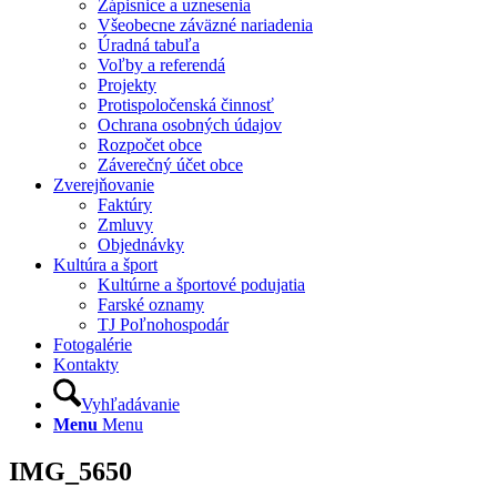
Zápisnice a uznesenia
Všeobecne záväzné nariadenia
Úradná tabuľa
Voľby a referendá
Projekty
Protispoločenská činnosť
Ochrana osobných údajov
Rozpočet obce
Záverečný účet obce
Zverejňovanie
Faktúry
Zmluvy
Objednávky
Kultúra a šport
Kultúrne a športové podujatia
Farské oznamy
TJ Poľnohospodár
Fotogalérie
Kontakty
Vyhľadávanie
Menu
Menu
IMG_5650