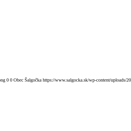
png
0
0
Obec Šalgočka
https://www.salgocka.sk/wp-content/uploads/2