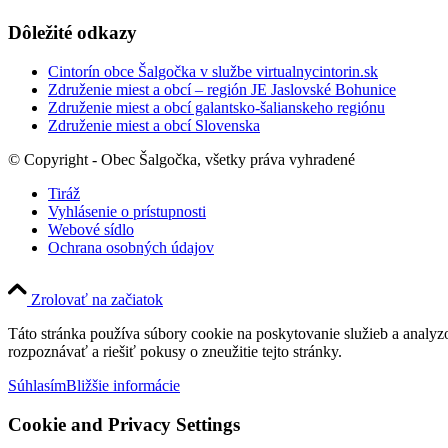
Dôležité odkazy
Cintorín obce Šalgočka v službe virtualnycintorin.sk
Združenie miest a obcí – región JE Jaslovské Bohunice
Združenie miest a obcí galantsko-šalianskeho regiónu
Združenie miest a obcí Slovenska
© Copyright - Obec Šalgočka, všetky práva vyhradené
Tiráž
Vyhlásenie o prístupnosti
Webové sídlo
Ochrana osobných údajov
Zrolovať na začiatok
Táto stránka používa súbory cookie na poskytovanie služieb a analyz
rozpoznávať a riešiť pokusy o zneužitie tejto stránky.
Súhlasím
Bližšie informácie
Cookie and Privacy Settings