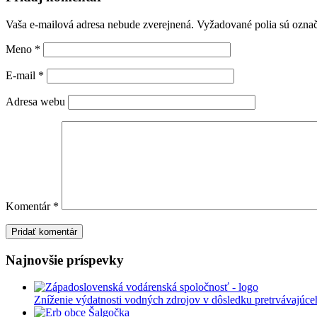
Vaša e-mailová adresa nebude zverejnená.
Vyžadované polia sú ozna
Meno
*
E-mail
*
Adresa webu
Komentár
*
Najnovšie príspevky
Zníženie výdatnosti vodných zdrojov v dôsledku pretrvávajúce