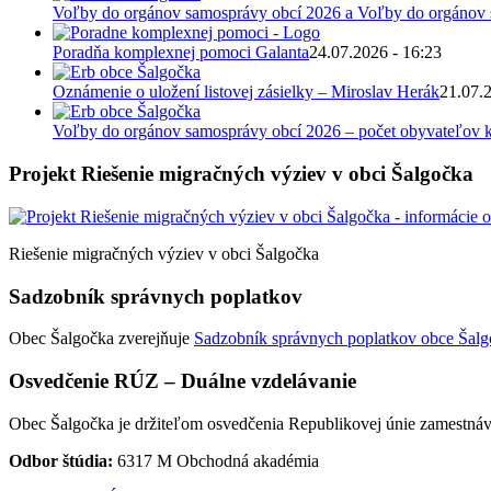
Voľby do orgánov samosprávy obcí 2026 a Voľby do orgánov
Poradňa komplexnej pomoci Galanta
24.07.2026 - 16:23
Oznámenie o uložení listovej zásielky – Miroslav Herák
21.07.
Voľby do orgánov samosprávy obcí 2026 – počet obyvateľov k
Projekt Riešenie migračných výziev v obci Šalgočka
Riešenie migračných výziev v obci Šalgočka
Sadzobník správnych poplatkov
Obec Šalgočka zverejňuje
Sadzobník správnych poplatkov obce Šalgo
Osvedčenie RÚZ – Duálne vzdelávanie
Obec Šalgočka je držiteľom osvedčenia Republikovej únie zamestnáv
Odbor štúdia:
6317 M Obchodná akadémia