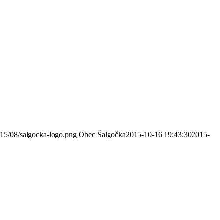
015/08/salgocka-logo.png
Obec Šalgočka
2015-10-16 19:43:30
2015-