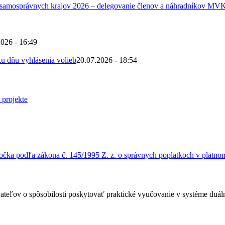
 samosprávnych krajov 2026 – delegovanie členov a náhradníkov MV
2026 - 16:49
u dňu vyhlásenia volieb
20.07.2026 - 18:54
čka podľa zákona č. 145/1995 Z. z. o správnych poplatkoch v platnom
ateľov o spôsobilosti poskytovať praktické vyučovanie v systéme duá