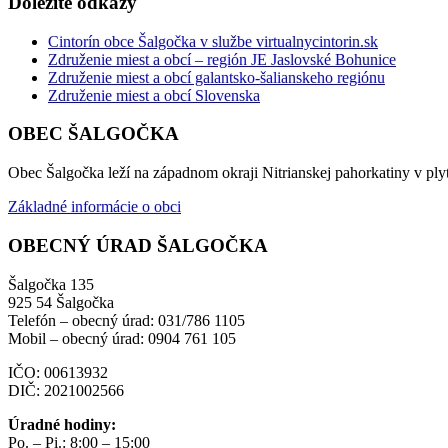
Dôležité odkazy
Cintorín obce Šalgočka v službe virtualnycintorin.sk
Združenie miest a obcí – región JE Jaslovské Bohunice
Združenie miest a obcí galantsko-šalianskeho regiónu
Združenie miest a obcí Slovenska
OBEC ŠALGOČKA
Obec Šalgočka leží na západnom okraji Nitrianskej pahorkatiny v plyt
Základné informácie o obci
OBECNÝ ÚRAD ŠALGOČKA
Šalgočka 135
925 54 Šalgočka
Telefón – obecný úrad: 031/786 1105
Mobil – obecný úrad: 0904 761 105
IČO: 00613932
DIČ: 2021002566
Úradné hodiny:
Po. – Pi.: 8:00 – 15:00