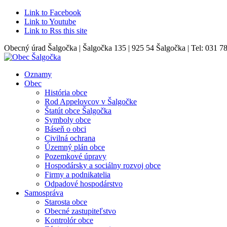
Link to Facebook
Link to Youtube
Link to Rss this site
Obecný úrad Šalgočka | Šalgočka 135 | 925 54 Šalgočka | Tel: 031 7
Oznamy
Obec
História obce
Rod Appelovcov v Šalgočke
Štatút obce Šalgočka
Symboly obce
Báseň o obci
Civilná ochrana
Územný plán obce
Pozemkové úpravy
Hospodársky a sociálny rozvoj obce
Firmy a podnikatelia
Odpadové hospodárstvo
Samospráva
Starosta obce
Obecné zastupiteľstvo
Kontrolór obce