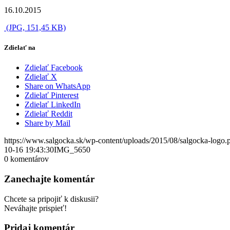
16.10.2015
(JPG, 151,45 KB)
Zdielať na
Zdielať Facebook
Zdielať X
Share on WhatsApp
Zdielať Pinterest
Zdielať LinkedIn
Zdielať Reddit
Share by Mail
https://www.salgocka.sk/wp-content/uploads/2015/08/salgocka-logo.
10-16 19:43:30
IMG_5650
0
komentárov
Zanechajte komentár
Chcete sa pripojiť k diskusii?
Neváhajte prispieť!
Pridaj komentár