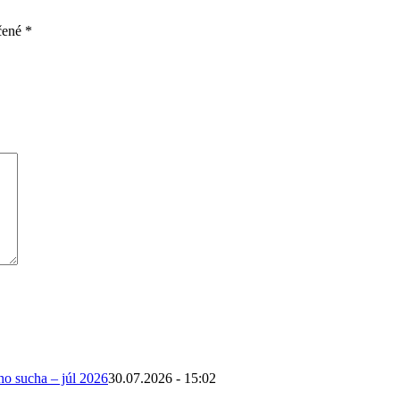
čené
*
ho sucha – júl 2026
30.07.2026 - 15:02