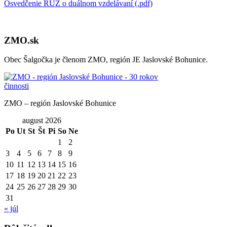
Osvedčenie RÚZ o duálnom vzdelávaní (.pdf)
ZMO.sk
Obec Šalgočka je členom ZMO, región JE Jaslovské Bohunice.
ZMO – región Jaslovské Bohunice
august 2026
Po
Ut
St
Št
Pi
So
Ne
1
2
3
4
5
6
7
8
9
10
11
12
13
14
15
16
17
18
19
20
21
22
23
24
25
26
27
28
29
30
31
« júl