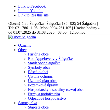
Link to Facebook
Link to Youtube
Link to Rss this site
Obecný úrad Šalgočka | Šalgočka 135 | 925 54 Šalgočka |
Tel: 031 786 11 05 | Mob: 0904 761 105 | Úradné hodiny -
od 01.07.2025 do 31.08.2025 - 08:00 - 12:00 hod.
Oznamy
Obec
História obce
Rod Appelovcov v Šalgočke
Štatút obce Šalgočka
Symboly obce
Báseň o obci
Civilná ochrana
Územný plán obce
Pozemkové úpravy
Hospodársky a sociálny rozvoj obce
Firmy a podnikatelia
Odpadové hospodárstvo
Samospráva
Starosta obce