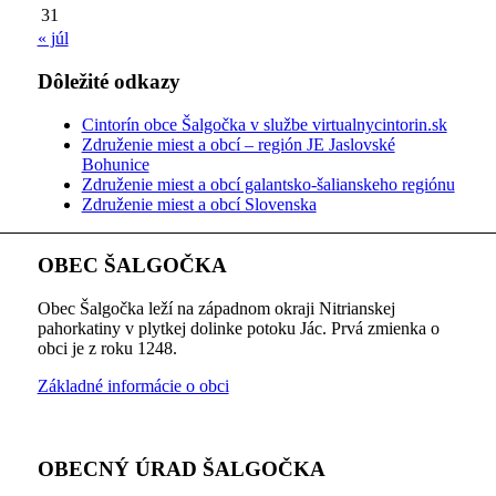
31
« júl
Dôležité odkazy
Cintorín obce Šalgočka v službe virtualnycintorin.sk
Združenie miest a obcí – región JE Jaslovské
Bohunice
Združenie miest a obcí galantsko-šalianskeho regiónu
Združenie miest a obcí Slovenska
OBEC ŠALGOČKA
Obec Šalgočka leží na západnom okraji Nitrianskej
pahorkatiny v plytkej dolinke potoku Jác. Prvá zmienka o
obci je z roku 1248.
Základné informácie o obci
OBECNÝ ÚRAD ŠALGOČKA