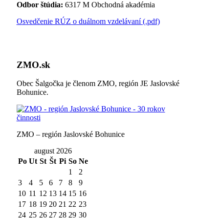
Odbor štúdia:
6317 M Obchodná akadémia
Osvedčenie RÚZ o duálnom vzdelávaní (.pdf)
ZMO.sk
Obec Šalgočka je členom ZMO, región JE Jaslovské
Bohunice.
ZMO – región Jaslovské Bohunice
august 2026
Po
Ut
St
Št
Pi
So
Ne
1
2
3
4
5
6
7
8
9
10
11
12
13
14
15
16
17
18
19
20
21
22
23
24
25
26
27
28
29
30