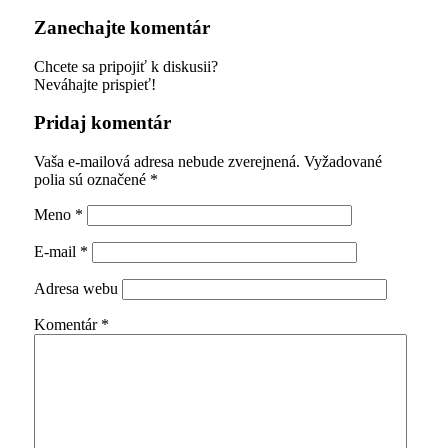
Zanechajte komentár
Chcete sa pripojiť k diskusii?
Neváhajte prispieť!
Pridaj komentár
Vaša e-mailová adresa nebude zverejnená.
Vyžadované
polia sú označené
*
Meno
*
E-mail
*
Adresa webu
Komentár
*