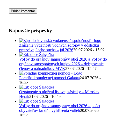
Najnovšie príspevky
Zníženie výdatnosti vodných zdrojov v dôsledku
pretrvávajúceho sucha – júl 2026
30.07.2026 - 15:02
Voľby do orgánov samosprávy obcí 2026 a Voľby do
orgánov samosprávnych krajov 2026 – delegovanie
členov a náhradníkov MVK
27.07.2026 - 15:57
Poradňa komplexnej pomoci Galanta
24.07.2026 -
16:23
Oznámenie o uložení listovej zásielky – Miroslav
Herák
21.07.2026 - 16:49
Voľby do orgánov samosprávy obcí 2026 – počet
obyvateľov ku dňu vyhlásenia volieb
20.07.2026 -
18:54