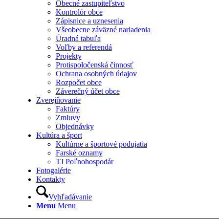
Obecné zastupiteľstvo
Kontrolór obce
Zápisnice a uznesenia
Všeobecne záväzné nariadenia
Úradná tabuľa
Voľby a referendá
Projekty
Protispoločenská činnosť
Ochrana osobných údajov
Rozpočet obce
Záverečný účet obce
Zverejňovanie
Faktúry
Zmluvy
Objednávky
Kultúra a šport
Kultúrne a športové podujatia
Farské oznamy
TJ Poľnohospodár
Fotogalérie
Kontakty
Vyhľadávanie
Menu
Menu