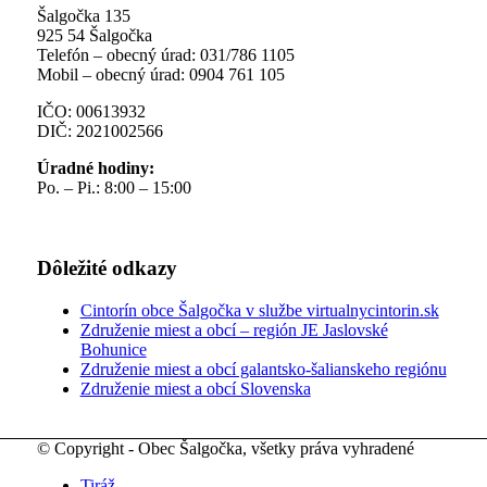
Šalgočka 135
925 54 Šalgočka
Telefón – obecný úrad: 031/786 1105
Mobil – obecný úrad: 0904 761 105
IČO: 00613932
DIČ: 2021002566
Úradné hodiny:
Po. – Pi.: 8:00 – 15:00
Dôležité odkazy
Cintorín obce Šalgočka v službe virtualnycintorin.sk
Združenie miest a obcí – región JE Jaslovské
Bohunice
Združenie miest a obcí galantsko-šalianskeho regiónu
Združenie miest a obcí Slovenska
© Copyright - Obec Šalgočka, všetky práva vyhradené
Tiráž