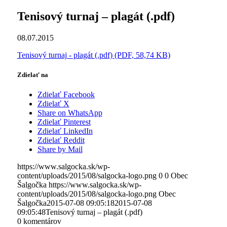
Tenisový turnaj – plagát (.pdf)
08.07.2015
Tenisový turnaj - plagát (.pdf) (PDF, 58,74 KB)
Zdielať na
Zdielať Facebook
Zdielať X
Share on WhatsApp
Zdielať Pinterest
Zdielať LinkedIn
Zdielať Reddit
Share by Mail
https://www.salgocka.sk/wp-
content/uploads/2015/08/salgocka-logo.png
0
0
Obec
Šalgočka
https://www.salgocka.sk/wp-
content/uploads/2015/08/salgocka-logo.png
Obec
Šalgočka
2015-07-08 09:05:18
2015-07-08
09:05:48
Tenisový turnaj – plagát (.pdf)
0
komentárov