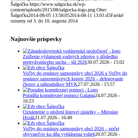
Šalgočka
https://www.salgocka.sk/wp-
content/uploads/2015/08/salgocka-logo.png
Obec
Šalgočka
2014-08-05 13:58:05
2014-08-11 13:01:45
Farské
oznamy od 3. do 10. augusta 2014
Najnovšie príspevky
Zníženie výdatnosti vodných zdrojov v dôsledku
pretrvávajúceho sucha – júl 2026
30.07.2026 - 15:02
Voľby do orgánov samosprávy obcí 2026 a Voľby do
orgánov samosprávnych krajov 2026 – delegovanie
členov a náhradníkov MVK
27.07.2026 - 15:57
Poradňa komplexnej pomoci Galanta
24.07.2026 -
16:23
Oznámenie o uložení listovej zásielky – Miroslav
Herák
21.07.2026 - 16:49
Voľby do orgánov samosprávy obcí 2026 – počet
obyvateľov ku dňu vyhlásenia volieb
20.07.2026 -