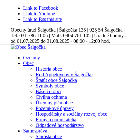
Link to Facebook
Link to Youtube
Link to Rss this site
Obecný úrad Šalgočka | Šalgočka 135 | 925 54 Šalgočka |
Tel: 031 786 11 05 | Mob: 0904 761 105 | Úradné hodiny -
od 01.07.2025 do 31.08.2025 - 08:00 - 12:00 hod.
Oznamy
Obec
História obce
Rod Appelovcov v Šalgočke
Štatút obce Šalgočka
Symboly obce
Báseň o obci
Civilná ochrana
Územný plán obce
Pozemkové úpravy
Hospodársky a sociálny rozvoj obce
Firmy a podnikatelia
Odpadové hospodárstvo
Samospráva
Starosta obce