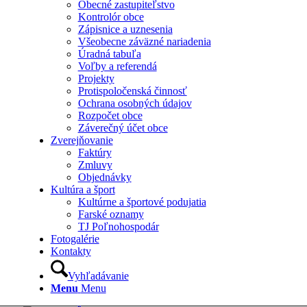
Obecné zastupiteľstvo
Kontrolór obce
Zápisnice a uznesenia
Všeobecne záväzné nariadenia
Úradná tabuľa
Voľby a referendá
Projekty
Protispoločenská činnosť
Ochrana osobných údajov
Rozpočet obce
Záverečný účet obce
Zverejňovanie
Faktúry
Zmluvy
Objednávky
Kultúra a šport
Kultúrne a športové podujatia
Farské oznamy
TJ Poľnohospodár
Fotogalérie
Kontakty
Vyhľadávanie
Menu
Menu