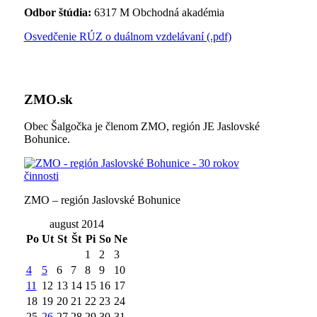
Odbor štúdia:
6317 M Obchodná akadémia
Osvedčenie RÚZ o duálnom vzdelávaní (.pdf)
ZMO.sk
Obec Šalgočka je členom ZMO, región JE Jaslovské
Bohunice.
ZMO – región Jaslovské Bohunice
august 2014
Po
Ut
St
Št
Pi
So
Ne
1
2
3
4
5
6
7
8
9
10
11
12
13
14
15
16
17
18
19
20
21
22
23
24
25
26
27
28
29
30
31