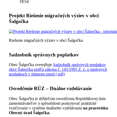
18:54
Projekt Riešenie migračných výziev v obci
Šalgočka
Riešenie migračných výziev v obci Šalgočka
Sadzobník správnych poplatkov
Obec Šalgočka zverejňuje
Sadzobník správnych poplatkov
obce Šalgočka podľa zákona č. 145/1995 Z. z. o správnych
poplatkoch v platnom znení (.pdf)
Osvedčenie RÚZ – Duálne vzdelávanie
Obec Šalgočka je držiteľom osvedčenia Republikovej únie
zamestnávateľov o spôsobilosti poskytovať praktické
vyučovanie v systéme duálneho vzdelávania
na pracovisku
Obecný úrad Šalgočka.