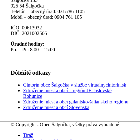
Šalgočka 135
925 54 Šalgočka
Telefón – obecný úrad: 031/786 1105
Mobil – obecný úrad: 0904 761 105
IČO: 00613932
DIČ: 2021002566
Úradné hodiny:
Po. – Pi.: 8:00 – 15:00
Dôležité odkazy
Cintorín obce Šalgočka v službe virtualnycintorin.sk
Združenie miest a obcí – región JE Jaslovské
Bohunice
Združenie miest a obcí galantsko-šalianskeho regiónu
Združenie miest a obcí Slovenska
© Copyright - Obec Šalgočka, všetky práva vyhradené
Tiráž