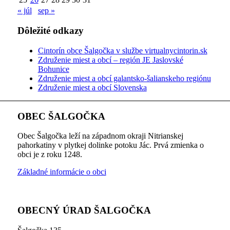
« júl
sep »
Dôležité odkazy
Cintorín obce Šalgočka v službe virtualnycintorin.sk
Združenie miest a obcí – región JE Jaslovské
Bohunice
Združenie miest a obcí galantsko-šalianskeho regiónu
Združenie miest a obcí Slovenska
OBEC ŠALGOČKA
Obec Šalgočka leží na západnom okraji Nitrianskej
pahorkatiny v plytkej dolinke potoku Jác. Prvá zmienka o
obci je z roku 1248.
Základné informácie o obci
OBECNÝ ÚRAD ŠALGOČKA