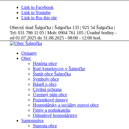
Link to Facebook
Link to Youtube
Link to Rss this site
Obecný úrad Šalgočka | Šalgočka 135 | 925 54 Šalgočka |
Tel: 031 786 11 05 | Mob: 0904 761 105 | Úradné hodiny -
od 01.07.2025 do 31.08.2025 - 08:00 - 12:00 hod.
Oznamy
Obec
História obce
Rod Appelovcov v Šalgočke
Štatút obce Šalgočka
Symboly obce
Báseň o obci
Civilná ochrana
Územný plán obce
Pozemkové úpravy
Hospodársky a sociálny rozvoj obce
Firmy a podnikatelia
Odpadové hospodárstvo
Samospráva
Starosta obce