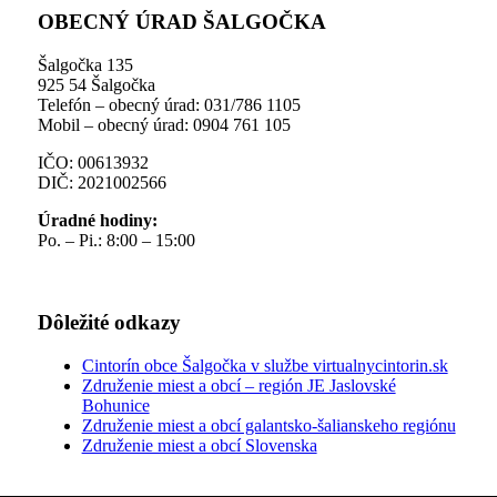
OBECNÝ ÚRAD ŠALGOČKA
Šalgočka 135
925 54 Šalgočka
Telefón – obecný úrad: 031/786 1105
Mobil – obecný úrad: 0904 761 105
IČO: 00613932
DIČ: 2021002566
Úradné hodiny:
Po. – Pi.: 8:00 – 15:00
Dôležité odkazy
Cintorín obce Šalgočka v službe virtualnycintorin.sk
Združenie miest a obcí – región JE Jaslovské
Bohunice
Združenie miest a obcí galantsko-šalianskeho regiónu
Združenie miest a obcí Slovenska