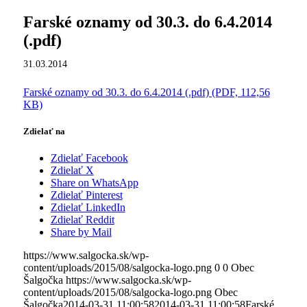
Farské oznamy od 30.3. do 6.4.2014
(.pdf)
31.03.2014
Farské oznamy od 30.3. do 6.4.2014 (.pdf) (PDF, 112,56
KB)
Zdielať na
Zdielať Facebook
Zdielať X
Share on WhatsApp
Zdielať Pinterest
Zdielať LinkedIn
Zdielať Reddit
Share by Mail
https://www.salgocka.sk/wp-
content/uploads/2015/08/salgocka-logo.png
0
0
Obec
Šalgočka
https://www.salgocka.sk/wp-
content/uploads/2015/08/salgocka-logo.png
Obec
Šalgočka
2014-03-31 11:00:58
2014-03-31 11:00:58
Farské