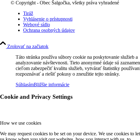
© Copyright - Obec Šalgočka, všetky práva vyhradené
Tiráž
Vyhlásenie o prístupnosti
Webové sídlo
Ochrana osobných údajov
Zrolovať na začiatok
Táto stránka používa súbory cookie na poskytovanie služieb a
analyzovanie návštevnosti. Tieto anonymné údaje sú zaznamen
cieľom zabezpečiť kvalitu služieb, vytvárať štatistiky používan
rozpoznávať a riešiť pokusy o zneužitie tejto stránky.
Súhlasím
Bližšie informácie
Cookie and Privacy Settings
How we use cookies
We may request cookies to be set on your device. We use cookies to let
us know when you visit our websites, how you interact with us, to