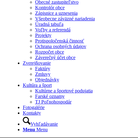
Obecné zastupiteľstvo
Kontrolór obce
Zápisnice a uznesenia
Všeobecne záväzné nariadenia
Úradná tabuľa
Voľby a referendá
Projekty
Protispoločenská činnosť
Ochrana osobných údajov
Rozpočet obce
Záverečný účet obce
Zverejňovanie
Faktúry
Zmluvy
Objednávky
Kultúra a šport
Kultúrne a športové podujatia
Farské oznamy
TJ Poľnohospodár
Fotogalérie
Kontakty
Vyhľadávanie
Menu
Menu