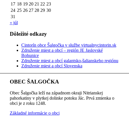
17
18
19
20
21
22
23
24
25
26
27
28
29
30
31
« júl
Dôležité odkazy
Cintorín obce Šalgočka v službe virtualnycintorin.sk
Združenie miest a obcí – región JE Jaslovské
Bohunice
Združenie miest a obcí galantsko-šalianskeho regiónu
Združenie miest a obcí Slovenska
OBEC ŠALGOČKA
Obec Šalgočka leží na západnom okraji Nitrianskej
pahorkatiny v plytkej dolinke potoku Jác. Prvá zmienka o
obci je z roku 1248.
Základné informácie o obci