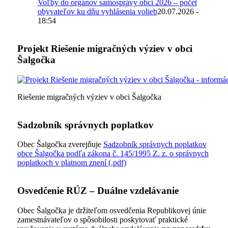
Voľby do orgánov samosprávy obcí 2026 – počet
obyvateľov ku dňu vyhlásenia volieb
20.07.2026 -
18:54
Projekt Riešenie migračných výziev v obci
Šalgočka
Riešenie migračných výziev v obci Šalgočka
Sadzobník správnych poplatkov
Obec Šalgočka zverejňuje
Sadzobník správnych poplatkov
obce Šalgočka podľa zákona č. 145/1995 Z. z. o správnych
poplatkoch v platnom znení (.pdf)
Osvedčenie RÚZ – Duálne vzdelávanie
Obec Šalgočka je držiteľom osvedčenia Republikovej únie
zamestnávateľov o spôsobilosti poskytovať praktické