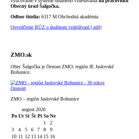
vyučovanie v systéme duálneho vzdelávania
na pracovisku
Obecný úrad Šalgočka.
Odbor štúdia:
6317 M Obchodná akadémia
Osvedčenie RÚZ o duálnom vzdelávaní (.pdf)
ZMO.sk
Obec Šalgočka je členom ZMO, región JE Jaslovské
Bohunice.
ZMO – región Jaslovské Bohunice
august 2026
Po
Ut
St
Št
Pi
So
Ne
1
2
3
4
5
6
7
8
9
10
11
12
13
14
15
16