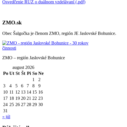
Osvedčenie RÚZ o duálnom vzdelávaní (.pdf)
ZMO.sk
Obec Šalgočka je členom ZMO, región JE Jaslovské Bohunice.
ZMO – región Jaslovské Bohunice
august 2026
Po
Ut
St
Št
Pi
So
Ne
1
2
3
4
5
6
7
8
9
10
11
12
13
14
15
16
17
18
19
20
21
22
23
24
25
26
27
28
29
30
31
« júl