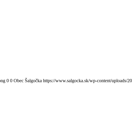
png
0
0
Obec Šalgočka
https://www.salgocka.sk/wp-content/uploads/2