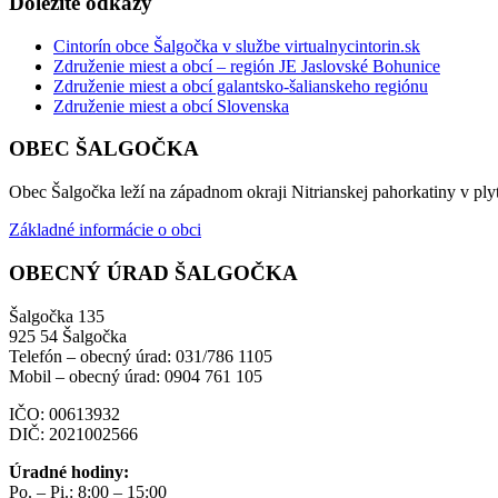
Dôležité odkazy
Cintorín obce Šalgočka v službe virtualnycintorin.sk
Združenie miest a obcí – región JE Jaslovské Bohunice
Združenie miest a obcí galantsko-šalianskeho regiónu
Združenie miest a obcí Slovenska
OBEC ŠALGOČKA
Obec Šalgočka leží na západnom okraji Nitrianskej pahorkatiny v plyt
Základné informácie o obci
OBECNÝ ÚRAD ŠALGOČKA
Šalgočka 135
925 54 Šalgočka
Telefón – obecný úrad: 031/786 1105
Mobil – obecný úrad: 0904 761 105
IČO: 00613932
DIČ: 2021002566
Úradné hodiny:
Po. – Pi.: 8:00 – 15:00