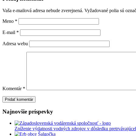
Vaša e-mailová adresa nebude zverejnená.
Vyžadované polia sú ozna
Meno
*
E-mail
*
Adresa webu
Komentár
*
Najnovšie príspevky
Zníženie výdatnosti vodných zdrojov v dôsledku pretrvávajúce