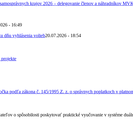
 samosprávnych krajov 2026 – delegovanie členov a náhradníkov MV
2026 - 16:49
u dňu vyhlásenia volieb
20.07.2026 - 18:54
čka podľa zákona č. 145/1995 Z. z. o správnych poplatkoch v platnom
ateľov o spôsobilosti poskytovať praktické vyučovanie v systéme duá