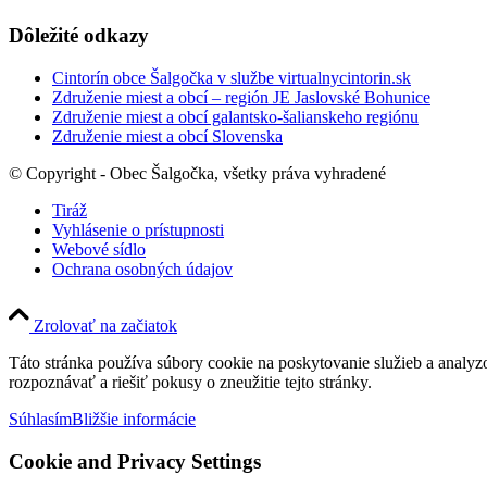
Dôležité odkazy
Cintorín obce Šalgočka v službe virtualnycintorin.sk
Združenie miest a obcí – región JE Jaslovské Bohunice
Združenie miest a obcí galantsko-šalianskeho regiónu
Združenie miest a obcí Slovenska
© Copyright - Obec Šalgočka, všetky práva vyhradené
Tiráž
Vyhlásenie o prístupnosti
Webové sídlo
Ochrana osobných údajov
Zrolovať na začiatok
Táto stránka používa súbory cookie na poskytovanie služieb a analyz
rozpoznávať a riešiť pokusy o zneužitie tejto stránky.
Súhlasím
Bližšie informácie
Cookie and Privacy Settings