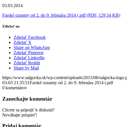
03.03.2014
Farské oznamy od 2. do 9. februára 2014 (.pdf (PDF, 129,54 KB)
Zdielať na
Zdielať Facebook
Zdielať X
Share on WhatsApp
Zdielať Pinterest
Zdielať LinkedIn
Zdielať Reddit
Share by Mail
https://www.salgocka.sk/wp-content/uploads/2015/08/salgocka-logo.
03-03 21:35:51
Farské oznamy od 2. do 9. februára 2014 (.pdf
0
komentárov
Zanechajte komentár
Chcete sa pripojiť k diskusii?
Neváhajte prispieť!
Pridaj komentár