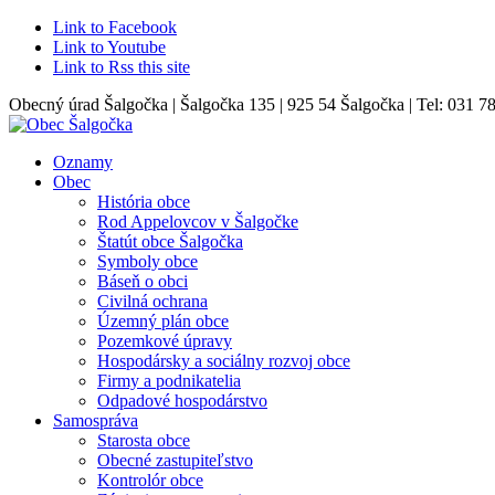
Link to Facebook
Link to Youtube
Link to Rss this site
Obecný úrad Šalgočka | Šalgočka 135 | 925 54 Šalgočka | Tel: 031 7
Oznamy
Obec
História obce
Rod Appelovcov v Šalgočke
Štatút obce Šalgočka
Symboly obce
Báseň o obci
Civilná ochrana
Územný plán obce
Pozemkové úpravy
Hospodársky a sociálny rozvoj obce
Firmy a podnikatelia
Odpadové hospodárstvo
Samospráva
Starosta obce
Obecné zastupiteľstvo
Kontrolór obce