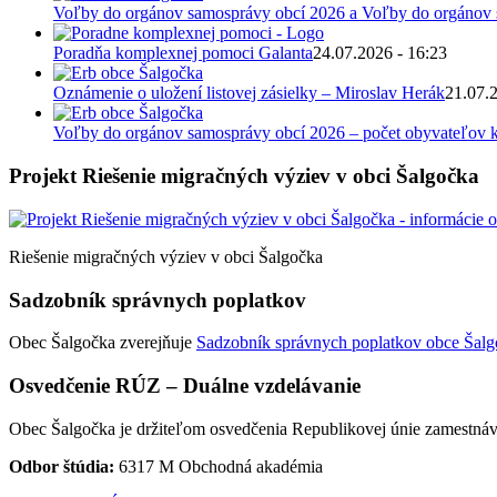
Voľby do orgánov samosprávy obcí 2026 a Voľby do orgánov
Poradňa komplexnej pomoci Galanta
24.07.2026 - 16:23
Oznámenie o uložení listovej zásielky – Miroslav Herák
21.07.
Voľby do orgánov samosprávy obcí 2026 – počet obyvateľov k
Projekt Riešenie migračných výziev v obci Šalgočka
Riešenie migračných výziev v obci Šalgočka
Sadzobník správnych poplatkov
Obec Šalgočka zverejňuje
Sadzobník správnych poplatkov obce Šalgo
Osvedčenie RÚZ – Duálne vzdelávanie
Obec Šalgočka je držiteľom osvedčenia Republikovej únie zamestnáv
Odbor štúdia:
6317 M Obchodná akadémia