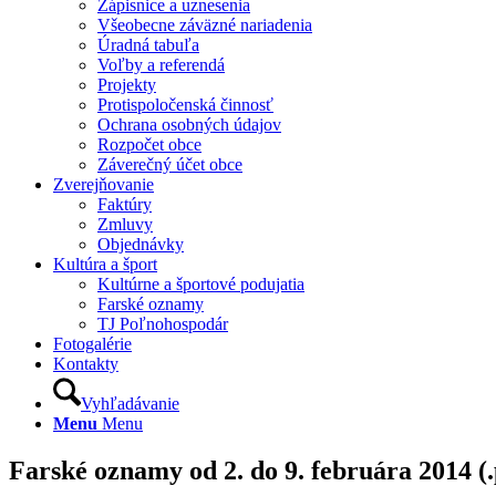
Zápisnice a uznesenia
Všeobecne záväzné nariadenia
Úradná tabuľa
Voľby a referendá
Projekty
Protispoločenská činnosť
Ochrana osobných údajov
Rozpočet obce
Záverečný účet obce
Zverejňovanie
Faktúry
Zmluvy
Objednávky
Kultúra a šport
Kultúrne a športové podujatia
Farské oznamy
TJ Poľnohospodár
Fotogalérie
Kontakty
Vyhľadávanie
Menu
Menu
Farské oznamy od 2. do 9. februára 2014 (