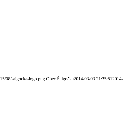
015/08/salgocka-logo.png
Obec Šalgočka
2014-03-03 21:35:51
2014-