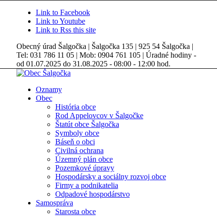
Link to Facebook
Link to Youtube
Link to Rss this site
Obecný úrad Šalgočka | Šalgočka 135 | 925 54 Šalgočka |
Tel: 031 786 11 05 | Mob: 0904 761 105 | Úradné hodiny -
od 01.07.2025 do 31.08.2025 - 08:00 - 12:00 hod.
Oznamy
Obec
História obce
Rod Appelovcov v Šalgočke
Štatút obce Šalgočka
Symboly obce
Báseň o obci
Civilná ochrana
Územný plán obce
Pozemkové úpravy
Hospodársky a sociálny rozvoj obce
Firmy a podnikatelia
Odpadové hospodárstvo
Samospráva
Starosta obce