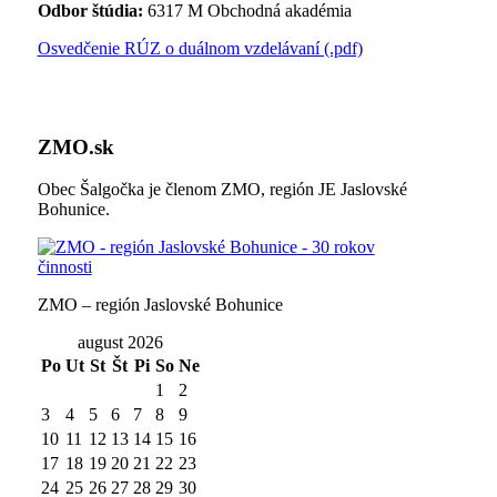
Odbor štúdia:
6317 M Obchodná akadémia
Osvedčenie RÚZ o duálnom vzdelávaní (.pdf)
ZMO.sk
Obec Šalgočka je členom ZMO, región JE Jaslovské
Bohunice.
ZMO – región Jaslovské Bohunice
august 2026
Po
Ut
St
Št
Pi
So
Ne
1
2
3
4
5
6
7
8
9
10
11
12
13
14
15
16
17
18
19
20
21
22
23
24
25
26
27
28
29
30