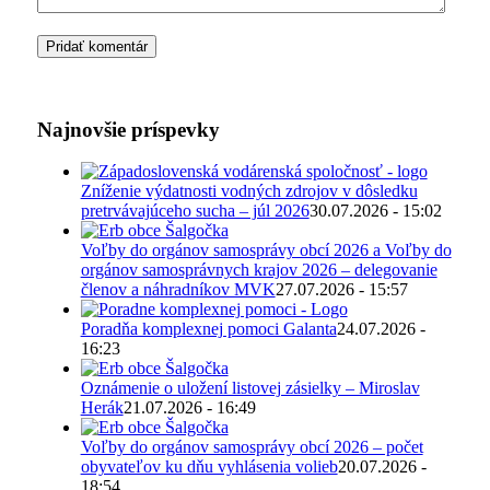
Najnovšie príspevky
Zníženie výdatnosti vodných zdrojov v dôsledku
pretrvávajúceho sucha – júl 2026
30.07.2026 - 15:02
Voľby do orgánov samosprávy obcí 2026 a Voľby do
orgánov samosprávnych krajov 2026 – delegovanie
členov a náhradníkov MVK
27.07.2026 - 15:57
Poradňa komplexnej pomoci Galanta
24.07.2026 -
16:23
Oznámenie o uložení listovej zásielky – Miroslav
Herák
21.07.2026 - 16:49
Voľby do orgánov samosprávy obcí 2026 – počet
obyvateľov ku dňu vyhlásenia volieb
20.07.2026 -
18:54