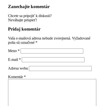
Zanechajte komentár
Chcete sa pripojiť k diskusii?
Neváhajte prispieť!
Pridaj komentár
Vaša e-mailová adresa nebude zverejnená.
Vyžadované
polia sú označené
*
Meno
*
E-mail
*
Adresa webu
Komentár
*