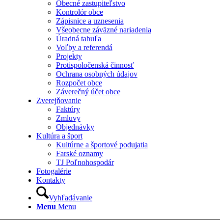
Obecné zastupiteľstvo
Kontrolór obce
Zápisnice a uznesenia
Všeobecne záväzné nariadenia
Úradná tabuľa
Voľby a referendá
Projekty
Protispoločenská činnosť
Ochrana osobných údajov
Rozpočet obce
Záverečný účet obce
Zverejňovanie
Faktúry
Zmluvy
Objednávky
Kultúra a šport
Kultúrne a športové podujatia
Farské oznamy
TJ Poľnohospodár
Fotogalérie
Kontakty
Vyhľadávanie
Menu
Menu