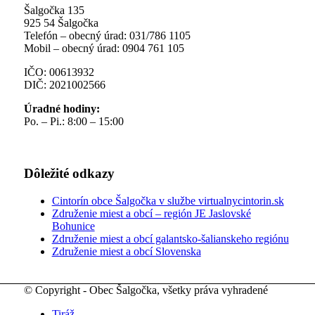
Šalgočka 135
925 54 Šalgočka
Telefón – obecný úrad: 031/786 1105
Mobil – obecný úrad: 0904 761 105
IČO: 00613932
DIČ: 2021002566
Úradné hodiny:
Po. – Pi.: 8:00 – 15:00
Dôležité odkazy
Cintorín obce Šalgočka v službe virtualnycintorin.sk
Združenie miest a obcí – región JE Jaslovské
Bohunice
Združenie miest a obcí galantsko-šalianskeho regiónu
Združenie miest a obcí Slovenska
© Copyright - Obec Šalgočka, všetky práva vyhradené
Tiráž