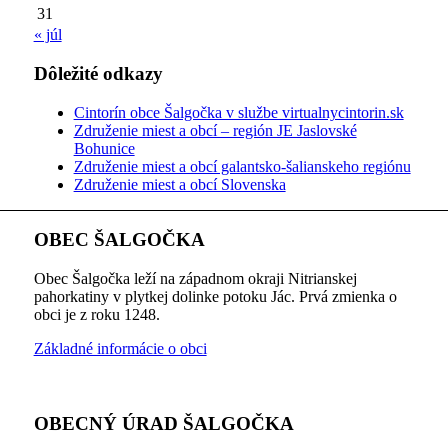
31
« júl
Dôležité odkazy
Cintorín obce Šalgočka v službe virtualnycintorin.sk
Združenie miest a obcí – región JE Jaslovské
Bohunice
Združenie miest a obcí galantsko-šalianskeho regiónu
Združenie miest a obcí Slovenska
OBEC ŠALGOČKA
Obec Šalgočka leží na západnom okraji Nitrianskej
pahorkatiny v plytkej dolinke potoku Jác. Prvá zmienka o
obci je z roku 1248.
Základné informácie o obci
OBECNÝ ÚRAD ŠALGOČKA