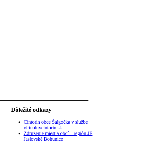
Dôležité odkazy
Cintorín obce Šalgočka v službe
virtualnycintorin.sk
Združenie miest a obcí – región JE
Jaslovské Bohunice