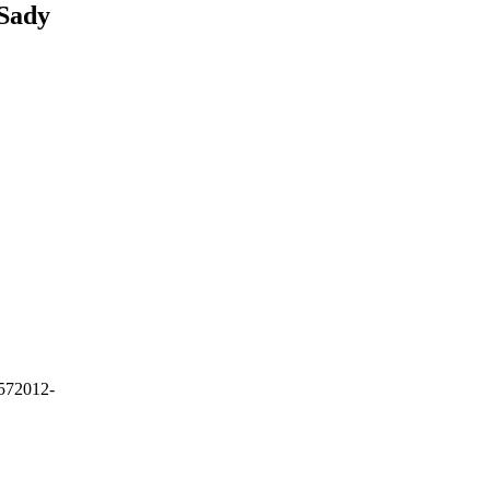
 Sady
57
2012-