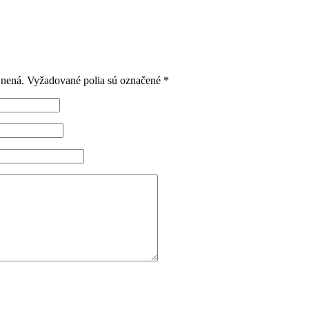
jnená.
Vyžadované polia sú označené
*