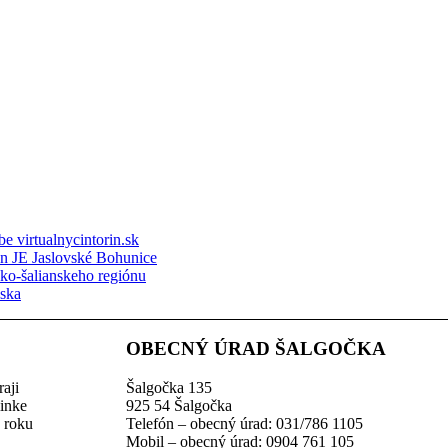
e virtualnycintorin.sk
ón JE Jaslovské Bohunice
sko-šalianskeho regiónu
nska
OBECNÝ ÚRAD ŠALGOČKA
aji
Šalgočka 135
linke
925 54 Šalgočka
z roku
Telefón – obecný úrad: 031/786 1105
Mobil – obecný úrad: 0904 761 105