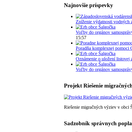
Najnovšie príspevky
Zníženie výdatnosti vodných 
Voľby do orgánov samosprávy
15:57
Poradňa komplexnej pomoci 
Oznámenie o uložení listovej 
Voľby do orgánov samosprávy 
Projekt Riešenie migračných
Riešenie migračných výziev v obci 
Sadzobník správnych popl