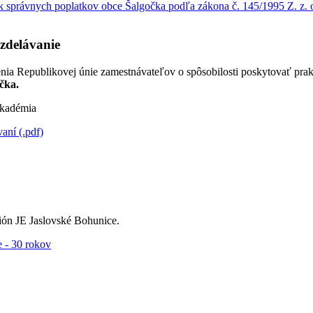
 správnych poplatkov obce Šalgočka podľa zákona č. 145/1995 Z. z. o
zdelávanie
nia Republikovej únie zamestnávateľov o spôsobilosti poskytovať pra
čka.
kadémia
ní (.pdf)
ón JE Jaslovské Bohunice.