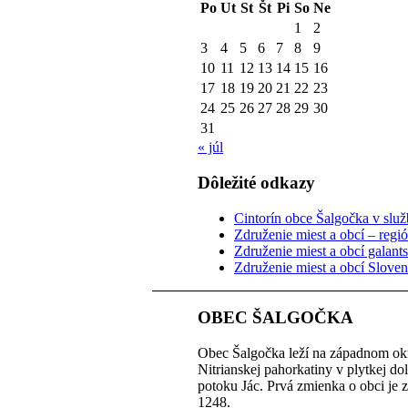
Po
Ut
St
Št
Pi
So
Ne
1
2
3
4
5
6
7
8
9
10
11
12
13
14
15
16
17
18
19
20
21
22
23
24
25
26
27
28
29
30
31
« júl
Dôležité odkazy
Cintorín obce Šalgočka v služb
Združenie miest a obcí – regi
Združenie miest a obcí galant
Združenie miest a obcí Slove
OBEC ŠALGOČKA
Obec Šalgočka leží na západnom okr
Nitrianskej pahorkatiny v plytkej do
potoku Jác. Prvá zmienka o obci je 
1248.