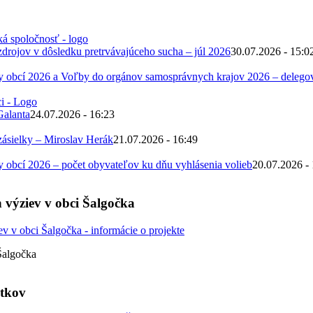
zdrojov v dôsledku pretrvávajúceho sucha – júl 2026
30.07.2026 - 15:0
 obcí 2026 a Voľby do orgánov samosprávnych krajov 2026 – deleg
Galanta
24.07.2026 - 16:23
zásielky – Miroslav Herák
21.07.2026 - 16:49
obcí 2026 – počet obyvateľov ku dňu vyhlásenia volieb
20.07.2026 -
 výziev v obci Šalgočka
Šalgočka
atkov