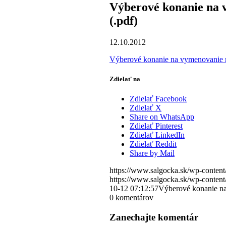
Výberové konanie na 
(.pdf)
12.10.2012
Výberové konanie na vymenovanie r
Zdielať na
Zdielať Facebook
Zdielať X
Share on WhatsApp
Zdielať Pinterest
Zdielať LinkedIn
Zdielať Reddit
Share by Mail
https://www.salgocka.sk/wp-content
https://www.salgocka.sk/wp-content
10-12 07:12:57
Výberové konanie na
0
komentárov
Zanechajte komentár