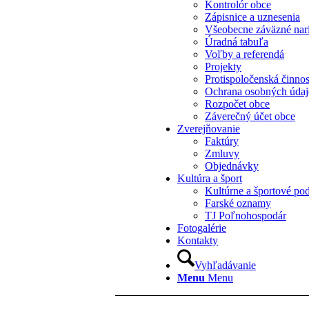
Kontrolór obce
Zápisnice a uznesenia
Všeobecne záväzné nar
Úradná tabuľa
Voľby a referendá
Projekty
Protispoločenská činno
Ochrana osobných úda
Rozpočet obce
Záverečný účet obce
Zverejňovanie
Faktúry
Zmluvy
Objednávky
Kultúra a šport
Kultúrne a športové pod
Farské oznamy
TJ Poľnohospodár
Fotogalérie
Kontakty
Vyhľadávanie
Menu
Menu