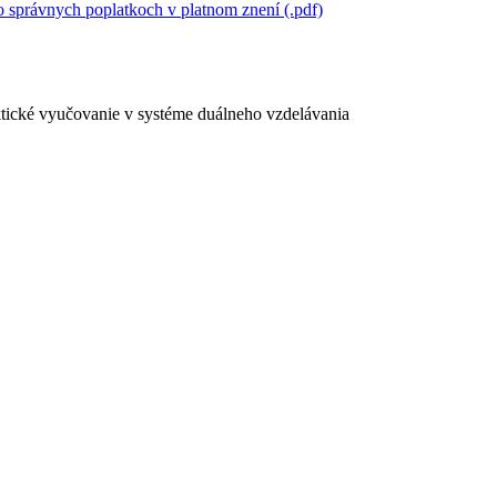
 správnych poplatkoch v platnom znení (.pdf)
ktické vyučovanie v systéme duálneho vzdelávania