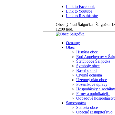
Link to Facebook
Link to Youtube
Link to Rss this site
Obecný úrad Šalgočka | Šalgočka 135
12:00 hod.
Oznamy
Obec
História obce
Rod Appelovcov v Šal
Štatút obce Šalgočka
Symboly obce
Báseň o obci
Civilná ochrana
Územný plán obce
Pozemkové úpravy
Hospodársky a sociálny
Firmy a podnikatelia
Odpadové hospodárstv
Samospráva
Starosta obce
Obecné zastupiteľstvo