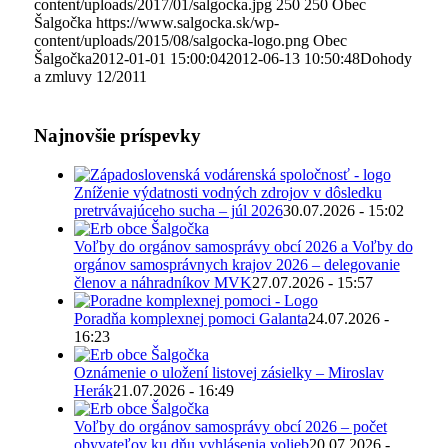
content/uploads/2017/01/salgocka.jpg
250
250
Obec
Šalgočka
https://www.salgocka.sk/wp-
content/uploads/2015/08/salgocka-logo.png
Obec
Šalgočka
2012-01-01 15:00:04
2012-06-13 10:50:48
Dohody
a zmluvy 12/2011
Najnovšie príspevky
Zníženie výdatnosti vodných zdrojov v dôsledku
pretrvávajúceho sucha – júl 2026
30.07.2026 - 15:02
Voľby do orgánov samosprávy obcí 2026 a Voľby do
orgánov samosprávnych krajov 2026 – delegovanie
členov a náhradníkov MVK
27.07.2026 - 15:57
Poradňa komplexnej pomoci Galanta
24.07.2026 -
16:23
Oznámenie o uložení listovej zásielky – Miroslav
Herák
21.07.2026 - 16:49
Voľby do orgánov samosprávy obcí 2026 – počet
obyvateľov ku dňu vyhlásenia volieb
20.07.2026 -