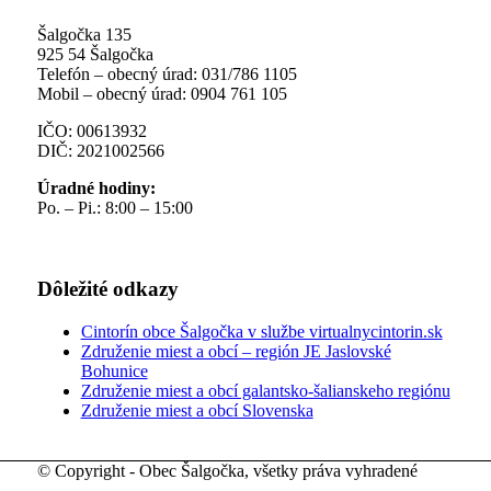
Šalgočka 135
925 54 Šalgočka
Telefón – obecný úrad: 031/786 1105
Mobil – obecný úrad: 0904 761 105
IČO: 00613932
DIČ: 2021002566
Úradné hodiny:
Po. – Pi.: 8:00 – 15:00
Dôležité odkazy
Cintorín obce Šalgočka v službe virtualnycintorin.sk
Združenie miest a obcí – región JE Jaslovské
Bohunice
Združenie miest a obcí galantsko-šalianskeho regiónu
Združenie miest a obcí Slovenska
© Copyright - Obec Šalgočka, všetky práva vyhradené