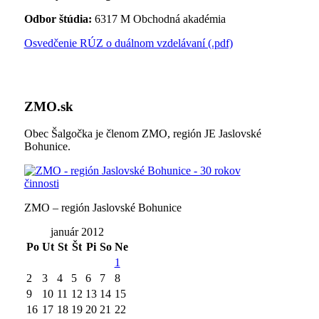
Odbor štúdia:
6317 M Obchodná akadémia
Osvedčenie RÚZ o duálnom vzdelávaní (.pdf)
ZMO.sk
Obec Šalgočka je členom ZMO, región JE Jaslovské
Bohunice.
ZMO – región Jaslovské Bohunice
január 2012
Po
Ut
St
Št
Pi
So
Ne
1
2
3
4
5
6
7
8
9
10
11
12
13
14
15
16
17
18
19
20
21
22