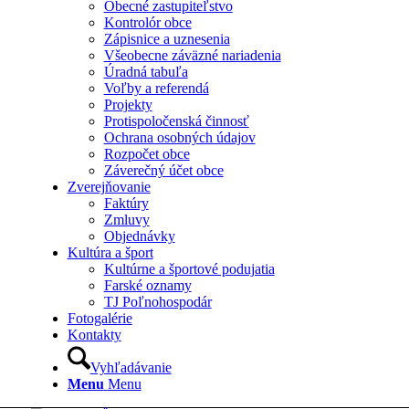
Obecné zastupiteľstvo
Kontrolór obce
Zápisnice a uznesenia
Všeobecne záväzné nariadenia
Úradná tabuľa
Voľby a referendá
Projekty
Protispoločenská činnosť
Ochrana osobných údajov
Rozpočet obce
Záverečný účet obce
Zverejňovanie
Faktúry
Zmluvy
Objednávky
Kultúra a šport
Kultúrne a športové podujatia
Farské oznamy
TJ Poľnohospodár
Fotogalérie
Kontakty
Vyhľadávanie
Menu
Menu