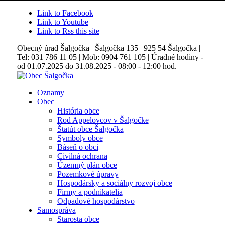
Link to Facebook
Link to Youtube
Link to Rss this site
Obecný úrad Šalgočka | Šalgočka 135 | 925 54 Šalgočka |
Tel: 031 786 11 05 | Mob: 0904 761 105 | Úradné hodiny -
od 01.07.2025 do 31.08.2025 - 08:00 - 12:00 hod.
Oznamy
Obec
História obce
Rod Appelovcov v Šalgočke
Štatút obce Šalgočka
Symboly obce
Báseň o obci
Civilná ochrana
Územný plán obce
Pozemkové úpravy
Hospodársky a sociálny rozvoj obce
Firmy a podnikatelia
Odpadové hospodárstvo
Samospráva
Starosta obce