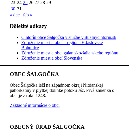
23
24
25
26
27
28
29
30
31
« dec
feb »
Dôležité odkazy
Cintorín obce Šalgočka v službe virtualnycintorin.sk
Združenie miest a obcí – región JE Jaslovské
Bohunice
Združenie miest a obcí galantsko-šalianskeho regiónu
Združenie miest a obcí Slovenska
OBEC ŠALGOČKA
Obec Šalgočka leží na západnom okraji Nitrianskej
pahorkatiny v plytkej dolinke potoku Jác. Prvá zmienka o
obci je z roku 1248.
Základné informácie o obci
OBECNÝ ÚRAD ŠALGOČKA