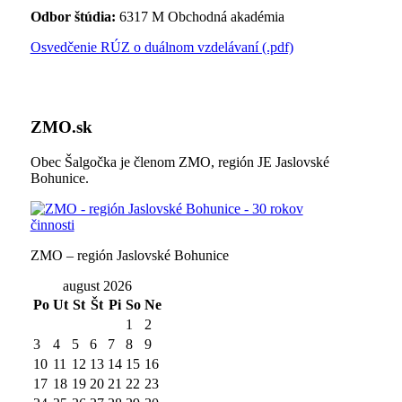
Odbor štúdia:
6317 M Obchodná akadémia
Osvedčenie RÚZ o duálnom vzdelávaní (.pdf)
ZMO.sk
Obec Šalgočka je členom ZMO, región JE Jaslovské
Bohunice.
ZMO – región Jaslovské Bohunice
august 2026
Po
Ut
St
Št
Pi
So
Ne
1
2
3
4
5
6
7
8
9
10
11
12
13
14
15
16
17
18
19
20
21
22
23