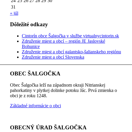
24
25
26
27
28
29
30
31
« júl
Dôležité odkazy
Cintorín obce Šalgočka v službe virtualnycintorin.sk
Združenie miest a obcí – región JE Jaslovské
Bohunice
Združenie miest a obcí galantsko-šalianskeho regiónu
Združenie miest a obcí Slovenska
OBEC ŠALGOČKA
Obec Šalgočka leží na západnom okraji Nitrianskej
pahorkatiny v plytkej dolinke potoku Jác. Prvá zmienka o
obci je z roku 1248.
Základné informácie o obci
OBECNÝ ÚRAD ŠALGOČKA