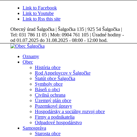
Link to Facebook
Link to Youtube
Link to Rss this site
Obecný úrad Šalgočka | Šalgočka 135 | 925 54 Šalgočka |
Tel: 031 786 11 05 | Mob: 0904 761 105 | Úradné hodiny -
od 01.07.2025 do 31.08.2025 - 08:00 - 12:00 hod.
Oznamy
Obec
História obce
Rod Appelovcov v Šalgočke
Štatút obce Šalgočka
Symboly obce
Báseň o obci
Civilná ochrana
Územný plán obce
Pozemkové úpravy
Hospodársky a sociálny rozvoj obce
Firmy a podnikatelia
Odpadové hospodárstvo
Samospráva
Starosta obce