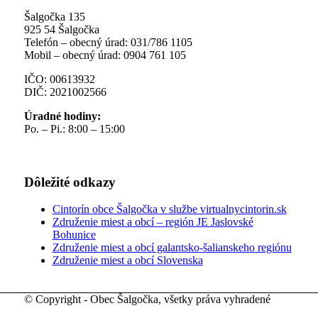
Šalgočka 135
925 54 Šalgočka
Telefón – obecný úrad: 031/786 1105
Mobil – obecný úrad: 0904 761 105
IČO: 00613932
DIČ: 2021002566
Úradné hodiny:
Po. – Pi.: 8:00 – 15:00
Dôležité odkazy
Cintorín obce Šalgočka v službe virtualnycintorin.sk
Združenie miest a obcí – región JE Jaslovské
Bohunice
Združenie miest a obcí galantsko-šalianskeho regiónu
Združenie miest a obcí Slovenska
© Copyright - Obec Šalgočka, všetky práva vyhradené