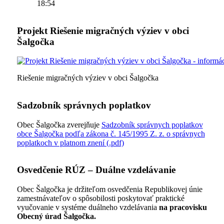
18:54
Projekt Riešenie migračných výziev v obci
Šalgočka
Riešenie migračných výziev v obci Šalgočka
Sadzobník správnych poplatkov
Obec Šalgočka zverejňuje
Sadzobník správnych poplatkov
obce Šalgočka podľa zákona č. 145/1995 Z. z. o správnych
poplatkoch v platnom znení (.pdf)
Osvedčenie RÚZ – Duálne vzdelávanie
Obec Šalgočka je držiteľom osvedčenia Republikovej únie
zamestnávateľov o spôsobilosti poskytovať praktické
vyučovanie v systéme duálneho vzdelávania
na pracovisku
Obecný úrad Šalgočka.