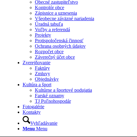
Obecné zastupiteľstvo
Kontrolór obce
Zápisnice a uznesenia
Všeobecne záväzné nariadenia
Úradná tabuľa
Voľby a referendá
Projekty
Protispoločenská činnosť
Ochrana osobných údajov
Rozpočet obce
Záverečný účet obce
Zverejňovanie
Faktúry
Zmluvy
Objednávky
Kultúra a šport
Kultúrne a športové podujatia
Farské oznamy
TJ Poľnohospodár
Fotogalérie
Kontakty
Vyhľadávanie
Menu
Menu