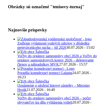
Obrázky sú označené "tenisovy-turnaj"
Najnovšie príspevky
Zníženie výdatnosti vodných zdrojov v dôsledku
pretrvávajúceho sucha – júl 2026
30.07.2026 - 15:02
Voľby do orgánov samosprávy obcí 2026 a Voľby do
orgánov samosprávnych krajov 2026 – delegovanie
členov a náhradníkov MVK
27.07.2026 - 15:57
Poradňa komplexnej pomoci Galanta
24.07.2026 -
16:23
Oznámenie o uložení listovej zásielky – Miroslav
Herák
21.07.2026 - 16:49
Voľby do orgánov samosprávy obcí 2026 – počet
obyvateľov ku dňu vyhlásenia volieb
20.07.2026 -