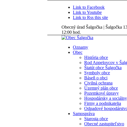
Link to Facebook
Link to Youtube
Link to Rss this site
Obecný úrad Šalgočka | Šalgočka 135
12:00 hod.
Oznamy
Obec
História obce
Rod Appelovcov v Šal
Štatút obce Šalgočka
Symboly obce
Báseň o obci
Civilná ochrana
Územný plán obce
Pozemkové úpravy
Hospodársky a sociálny
Firmy a podnikatelia
Odpadové hospodárstv
Samospráva
Starosta obce
Obecné zastupiteľstvo