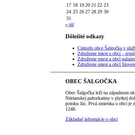
17
18
19
20
21
22
23
24
25
26
27
28
29
30
31
« júl
Dôležité odkazy
Cintorín obce Šalgočka v služb
Združenie miest a obcí – regi
Združenie miest a obcí galant
Združenie miest a obcí Slove
OBEC ŠALGOČKA
Obec Šalgočka leží na západnom okr
Nitrianskej pahorkatiny v plytkej do
potoku Jác. Prvá zmienka o obci je 
1248.
Základné informácie o obci