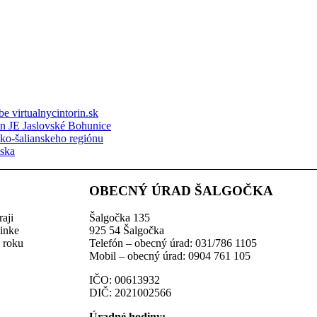
e virtualnycintorin.sk
ón JE Jaslovské Bohunice
sko-šalianskeho regiónu
nska
OBECNÝ ÚRAD ŠALGOČKA
aji
Šalgočka 135
linke
925 54 Šalgočka
z roku
Telefón – obecný úrad: 031/786 1105
Mobil – obecný úrad: 0904 761 105
IČO: 00613932
DIČ: 2021002566
Úradné hodiny: