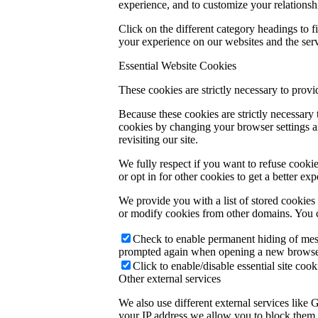
experience, and to customize your relationsh
Click on the different category headings to
your experience on our websites and the servi
Essential Website Cookies
These cookies are strictly necessary to provi
Because these cookies are strictly necessary
cookies by changing your browser settings an
revisiting our site.
We fully respect if you want to refuse cookie
or opt in for other cookies to get a better e
We provide you with a list of stored cookie
or modify cookies from other domains. You c
Check to enable permanent hiding of messa
prompted again when opening a new browse
Click to enable/disable essential site cook
Other external services
We also use different external services like
your IP address we allow you to block them h