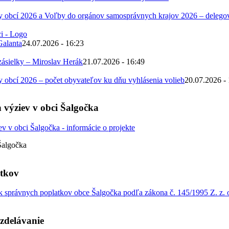
 obcí 2026 a Voľby do orgánov samosprávnych krajov 2026 – deleg
Galanta
24.07.2026 - 16:23
zásielky – Miroslav Herák
21.07.2026 - 16:49
obcí 2026 – počet obyvateľov ku dňu vyhlásenia volieb
20.07.2026 -
 výziev v obci Šalgočka
Šalgočka
atkov
 správnych poplatkov obce Šalgočka podľa zákona č. 145/1995 Z. z. o
zdelávanie