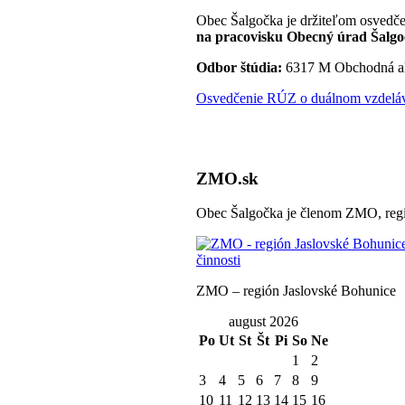
Obec Šalgočka je držiteľom osvedče
na pracovisku Obecný úrad Šalgo
Odbor štúdia:
6317 M Obchodná a
Osvedčenie RÚZ o duálnom vzdeláva
ZMO.sk
Obec Šalgočka je členom ZMO, regi
ZMO – región Jaslovské Bohunice
august 2026
Po
Ut
St
Št
Pi
So
Ne
1
2
3
4
5
6
7
8
9
10
11
12
13
14
15
16