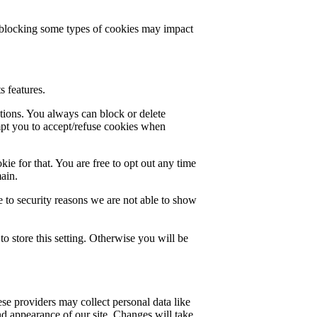
t blocking some types of cookies may impact
s features.
ctions. You always can block or delete
mpt you to accept/refuse cookies when
ie for that. You are free to opt out any time
main.
 to security reasons we are not able to show
o store this setting. Otherwise you will be
se providers may collect personal data like
nd appearance of our site. Changes will take