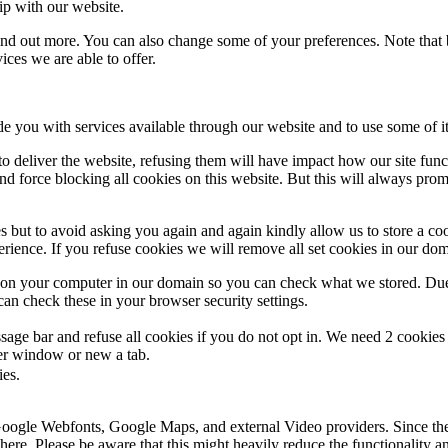
ip with our website.
 find out more. You can also change some of your preferences. Note tha
ces we are able to offer.
de you with services available through our website and to use some of it
 to deliver the website, refusing them will have impact how our site fun
d force blocking all cookies on this website. But this will always pro
s but to avoid asking you again and again kindly allow us to store a cook
xperience. If you refuse cookies we will remove all set cookies in our do
s on your computer in our domain so you can check what we stored. Due
an check these in your browser security settings.
ge bar and refuse all cookies if you do not opt in. We need 2 cookies t
r window or new a tab.
ies.
 Google Webfonts, Google Maps, and external Video providers. Since the
ere. Please be aware that this might heavily reduce the functionality a