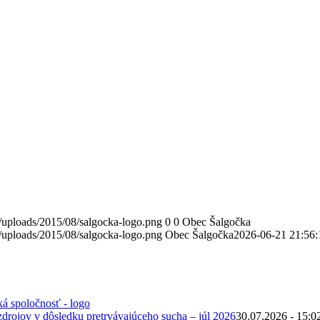
/uploads/2015/08/salgocka-logo.png
0
0
Obec Šalgočka
/uploads/2015/08/salgocka-logo.png
Obec Šalgočka
2026-06-21 21:56:
zdrojov v dôsledku pretrvávajúceho sucha – júl 2026
30.07.2026 - 15:0