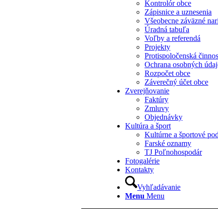
Kontrolór obce
Zápisnice a uznesenia
Všeobecne záväzné nar
Úradná tabuľa
Voľby a referendá
Projekty
Protispoločenská činno
Ochrana osobných úda
Rozpočet obce
Záverečný účet obce
Zverejňovanie
Faktúry
Zmluvy
Objednávky
Kultúra a šport
Kultúrne a športové pod
Farské oznamy
TJ Poľnohospodár
Fotogalérie
Kontakty
Vyhľadávanie
Menu
Menu