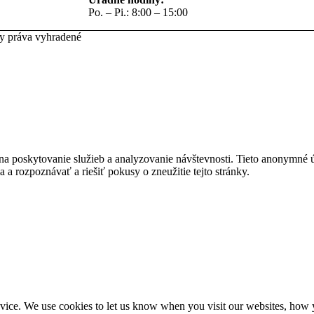
Po. – Pi.: 8:00 – 15:00
ky práva vyhradené
na poskytovanie služieb a analyzovanie návštevnosti. Tieto anonymné
ia a rozpoznávať a riešiť pokusy o zneužitie tejto stránky.
ice. We use cookies to let us know when you visit our websites, how yo