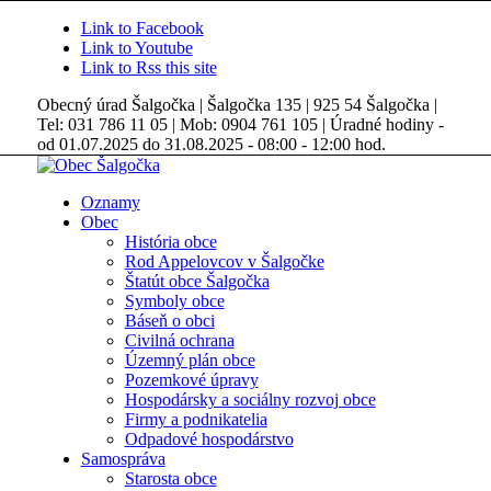
Link to Facebook
Link to Youtube
Link to Rss this site
Obecný úrad Šalgočka | Šalgočka 135 | 925 54 Šalgočka |
Tel: 031 786 11 05 | Mob: 0904 761 105 | Úradné hodiny -
od 01.07.2025 do 31.08.2025 - 08:00 - 12:00 hod.
Oznamy
Obec
História obce
Rod Appelovcov v Šalgočke
Štatút obce Šalgočka
Symboly obce
Báseň o obci
Civilná ochrana
Územný plán obce
Pozemkové úpravy
Hospodársky a sociálny rozvoj obce
Firmy a podnikatelia
Odpadové hospodárstvo
Samospráva
Starosta obce