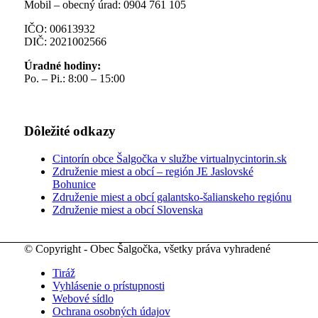
Mobil – obecný úrad: 0904 761 105
IČO: 00613932
DIČ: 2021002566
Úradné hodiny:
Po. – Pi.: 8:00 – 15:00
Dôležité odkazy
Cintorín obce Šalgočka v službe virtualnycintorin.sk
Združenie miest a obcí – región JE Jaslovské
Bohunice
Združenie miest a obcí galantsko-šalianskeho regiónu
Združenie miest a obcí Slovenska
© Copyright - Obec Šalgočka, všetky práva vyhradené
Tiráž
Vyhlásenie o prístupnosti
Webové sídlo
Ochrana osobných údajov