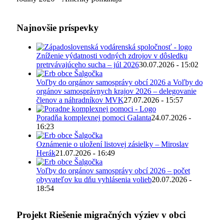
Najnovšie príspevky
Zníženie výdatnosti vodných zdrojov v dôsledku
pretrvávajúceho sucha – júl 2026
30.07.2026 - 15:02
Voľby do orgánov samosprávy obcí 2026 a Voľby do
orgánov samosprávnych krajov 2026 – delegovanie
členov a náhradníkov MVK
27.07.2026 - 15:57
Poradňa komplexnej pomoci Galanta
24.07.2026 -
16:23
Oznámenie o uložení listovej zásielky – Miroslav
Herák
21.07.2026 - 16:49
Voľby do orgánov samosprávy obcí 2026 – počet
obyvateľov ku dňu vyhlásenia volieb
20.07.2026 -
18:54
Projekt Riešenie migračných výziev v obci