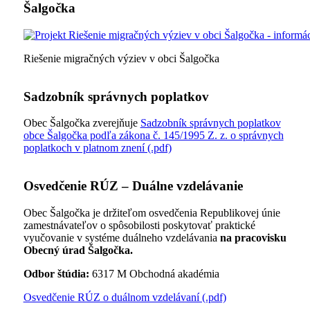
Šalgočka
Riešenie migračných výziev v obci Šalgočka
Sadzobník správnych poplatkov
Obec Šalgočka zverejňuje
Sadzobník správnych poplatkov
obce Šalgočka podľa zákona č. 145/1995 Z. z. o správnych
poplatkoch v platnom znení (.pdf)
Osvedčenie RÚZ – Duálne vzdelávanie
Obec Šalgočka je držiteľom osvedčenia Republikovej únie
zamestnávateľov o spôsobilosti poskytovať praktické
vyučovanie v systéme duálneho vzdelávania
na pracovisku
Obecný úrad Šalgočka.
Odbor štúdia:
6317 M Obchodná akadémia
Osvedčenie RÚZ o duálnom vzdelávaní (.pdf)