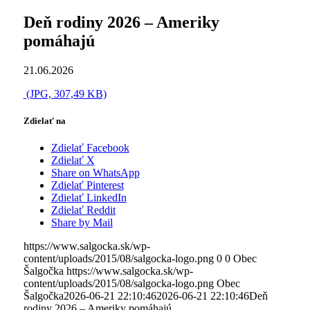
Deň rodiny 2026 – Ameriky
pomáhajú
21.06.2026
(JPG, 307,49 KB)
Zdielať na
Zdielať Facebook
Zdielať X
Share on WhatsApp
Zdielať Pinterest
Zdielať LinkedIn
Zdielať Reddit
Share by Mail
https://www.salgocka.sk/wp-
content/uploads/2015/08/salgocka-logo.png
0
0
Obec
Šalgočka
https://www.salgocka.sk/wp-
content/uploads/2015/08/salgocka-logo.png
Obec
Šalgočka
2026-06-21 22:10:46
2026-06-21 22:10:46
Deň
rodiny 2026 – Ameriky pomáhajú