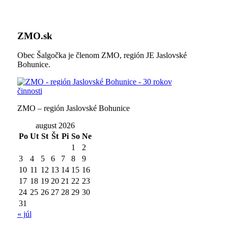
ZMO.sk
Obec Šalgočka je členom ZMO, región JE Jaslovské
Bohunice.
ZMO – región Jaslovské Bohunice
august 2026
Po
Ut
St
Št
Pi
So
Ne
1
2
3
4
5
6
7
8
9
10
11
12
13
14
15
16
17
18
19
20
21
22
23
24
25
26
27
28
29
30
31
« júl