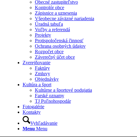
Obecné zastupiteľstvo
Kontrolór obce
Zápisnice a uznesenia
Všeobecne záväzné nariadenia
Úradná tabuľa
Voľby a referendá
Projekty
Protispoločenská činnosť
Ochrana osobných údajov
Rozpočet obce
Záverečný účet obce
Zverejňovanie
Faktúry
Zmluvy
Objednávky
Kultúra a šport
Kultúrne a športové podujatia
Farské oznamy
TJ Poľnohospodár
Fotogalérie
Kontakty
Vyhľadávanie
Menu
Menu