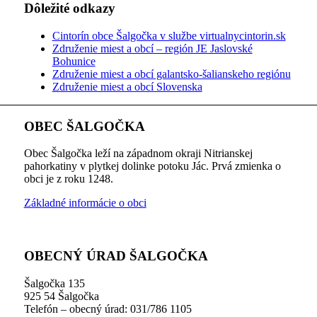
Dôležité odkazy
Cintorín obce Šalgočka v službe virtualnycintorin.sk
Združenie miest a obcí – región JE Jaslovské
Bohunice
Združenie miest a obcí galantsko-šalianskeho regiónu
Združenie miest a obcí Slovenska
OBEC ŠALGOČKA
Obec Šalgočka leží na západnom okraji Nitrianskej
pahorkatiny v plytkej dolinke potoku Jác. Prvá zmienka o
obci je z roku 1248.
Základné informácie o obci
OBECNÝ ÚRAD ŠALGOČKA
Šalgočka 135
925 54 Šalgočka
Telefón – obecný úrad: 031/786 1105