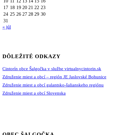
10
11
12
13
14
15
16
17
18
19
20
21
22
23
24
25
26
27
28
29
30
31
« júl
DÔLEŽITÉ ODKAZY
Cintorín obce Šalgočka v službe virtualnycintorin.sk
Združenie miest a obcí – región JE Jaslovské Bohunice
Združenie miest a obcí galantsko-šalianskeho regiónu
Združenie miest a obcí Slovenska
OBEC ŠALGOČKA