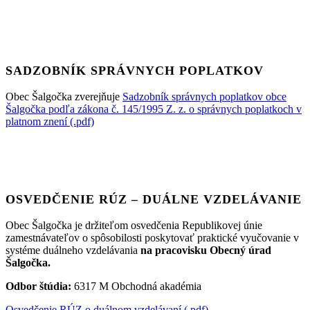
SADZOBNÍK SPRÁVNYCH POPLATKOV
Obec Šalgočka zverejňuje
Sadzobník správnych poplatkov obce
Šalgočka podľa zákona č. 145/1995 Z. z. o správnych poplatkoch v
platnom znení (.pdf)
OSVEDČENIE RÚZ – DUÁLNE VZDELÁVANIE
Obec Šalgočka je držiteľom osvedčenia Republikovej únie
zamestnávateľov o spôsobilosti poskytovať praktické vyučovanie v
systéme duálneho vzdelávania
na pracovisku Obecný úrad
Šalgočka.
Odbor štúdia:
6317 M Obchodná akadémia
Osvedčenie RÚZ o duálnom vzdelávaní (.pdf)