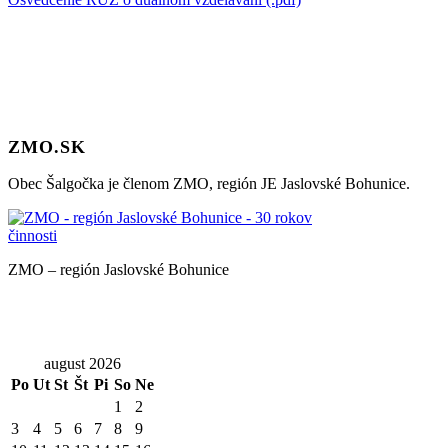
ZMO.SK
Obec Šalgočka je členom ZMO, región JE Jaslovské Bohunice.
ZMO – región Jaslovské Bohunice
august 2026
Po
Ut
St
Št
Pi
So
Ne
1
2
3
4
5
6
7
8
9