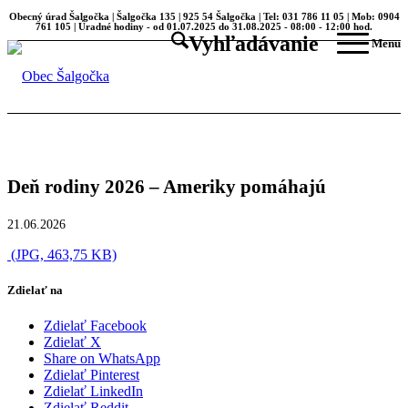
Obecný úrad Šalgočka | Šalgočka 135 | 925 54 Šalgočka | Tel: 031 786 11 05 | Mob: 0904
761 105 | Úradné hodiny - od 01.07.2025 do 31.08.2025 - 08:00 - 12:00 hod.
Vyhľadávanie
Menu
Deň rodiny 2026 – Ameriky pomáhajú
21.06.2026
(JPG, 463,75 KB)
Zdielať na
Zdielať Facebook
Zdielať X
Share on WhatsApp
Zdielať Pinterest
Zdielať LinkedIn
Zdielať Reddit