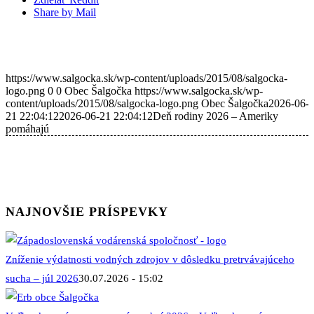
Share by Mail
https://www.salgocka.sk/wp-content/uploads/2015/08/salgocka-
logo.png
0
0
Obec Šalgočka
https://www.salgocka.sk/wp-
content/uploads/2015/08/salgocka-logo.png
Obec Šalgočka
2026-06-
21 22:04:12
2026-06-21 22:04:12
Deň rodiny 2026 – Ameriky
pomáhajú
NAJNOVŠIE PRÍSPEVKY
Zníženie výdatnosti vodných zdrojov v dôsledku pretrvávajúceho
sucha – júl 2026
30.07.2026 - 15:02