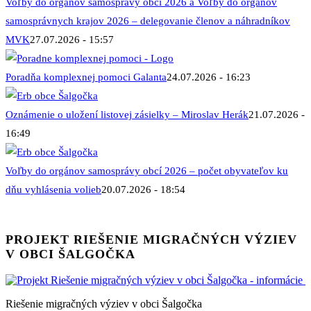
Voľby do orgánov samosprávy obcí 2026 a Voľby do orgánov
samosprávnych krajov 2026 – delegovanie členov a náhradníkov
MVK
27.07.2026 - 15:57
Poradňa komplexnej pomoci Galanta
24.07.2026 - 16:23
Oznámenie o uložení listovej zásielky – Miroslav Herák
21.07.2026 -
16:49
Voľby do orgánov samosprávy obcí 2026 – počet obyvateľov ku
dňu vyhlásenia volieb
20.07.2026 - 18:54
PROJEKT RIEŠENIE MIGRAČNÝCH VÝZIEV
V OBCI ŠALGOČKA
Riešenie migračných výziev v obci Šalgočka