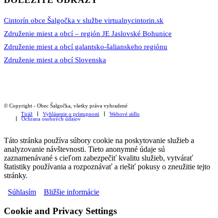
DÔLEŽITÉ ODKAZY
Cintorín obce Šalgočka v službe virtualnycintorin.sk
Združenie miest a obcí – región JE Jaslovské Bohunice
Združenie miest a obcí galantsko-šalianskeho regiónu
Združenie miest a obcí Slovenska
© Copyright - Obec Šalgočka, všetky práva vyhradené
Tiráž
Vyhlásenie o prístupnosti
Webové sídlo
Ochrana osobných údajov
Táto stránka používa súbory cookie na poskytovanie služieb a
analyzovanie návštevnosti. Tieto anonymné údaje sú
zaznamenávané s cieľom zabezpečiť kvalitu služieb, vytvárať
štatistiky používania a rozpoznávať a riešiť pokusy o zneužitie tejto
stránky.
Súhlasím
Bližšie informácie
Cookie and Privacy Settings