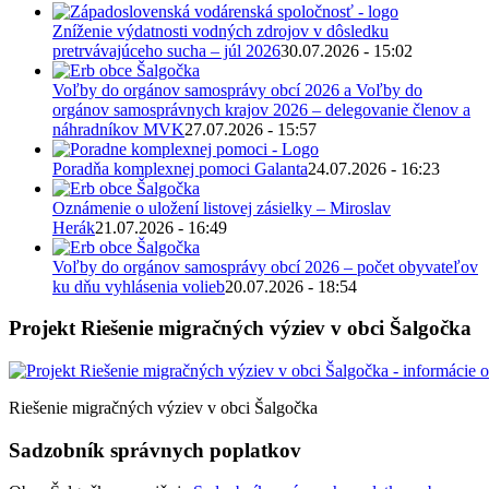
Zníženie výdatnosti vodných zdrojov v dôsledku
pretrvávajúceho sucha – júl 2026
30.07.2026 - 15:02
Voľby do orgánov samosprávy obcí 2026 a Voľby do
orgánov samosprávnych krajov 2026 – delegovanie členov a
náhradníkov MVK
27.07.2026 - 15:57
Poradňa komplexnej pomoci Galanta
24.07.2026 - 16:23
Oznámenie o uložení listovej zásielky – Miroslav
Herák
21.07.2026 - 16:49
Voľby do orgánov samosprávy obcí 2026 – počet obyvateľov
ku dňu vyhlásenia volieb
20.07.2026 - 18:54
Projekt Riešenie migračných výziev v obci Šalgočka
Riešenie migračných výziev v obci Šalgočka
Sadzobník správnych poplatkov