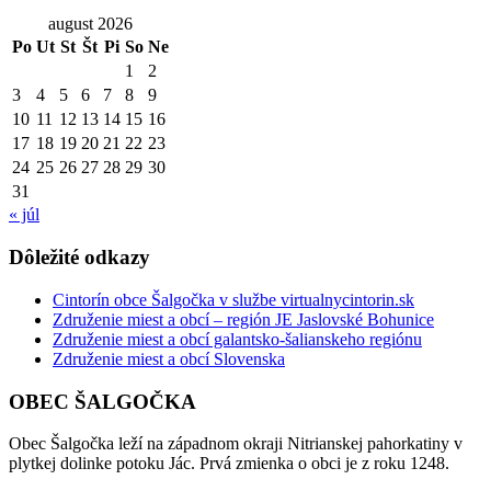
august 2026
Po
Ut
St
Št
Pi
So
Ne
1
2
3
4
5
6
7
8
9
10
11
12
13
14
15
16
17
18
19
20
21
22
23
24
25
26
27
28
29
30
31
« júl
Dôležité odkazy
Cintorín obce Šalgočka v službe virtualnycintorin.sk
Združenie miest a obcí – región JE Jaslovské Bohunice
Združenie miest a obcí galantsko-šalianskeho regiónu
Združenie miest a obcí Slovenska
OBEC ŠALGOČKA
Obec Šalgočka leží na západnom okraji Nitrianskej pahorkatiny v
plytkej dolinke potoku Jác. Prvá zmienka o obci je z roku 1248.