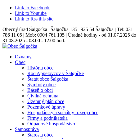
Link to Facebook
Link to Youtube
Link to Rss this site
Obecný úrad Šalgočka | Šalgočka 135 | 925 54 Šalgočka | Tel: 031
786 11 05 | Mob: 0904 761 105 | Úradné hodiny - od 01.07.2025 do
31.08.2025 - 08:00 - 12:00 hod.
Oznamy
Obec
História obce
Rod Appelovcov v Šalgočke
Štatút obce Šalgočka
Symboly obce
Báseň o obci
Civilná ochrana
Územný plán obce
Pozemkové úpravy
Hospodársky a sociálny rozvoj obce
Firmy a podnikatelia
Odpadové hospodárstvo
Samospráva
Starosta obce