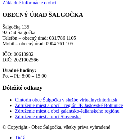
Základné informácie o obci
OBECNÝ ÚRAD ŠALGOČKA
Šalgočka 135
925 54 Šalgočka
Telefón – obecný úrad: 031/786 1105
Mobil – obecný úrad: 0904 761 105
IČO: 00613932
DIČ: 2021002566
Úradné hodiny:
Po. – Pi.: 8:00 – 15:00
Dôležité odkazy
Cintorín obce Šalgočka v službe virtualnycintorin.sk
Združenie miest a obcí – región JE Jaslovské Bohunice
Združenie miest a obcí galantsko-šalianskeho regiónu
Združenie miest a obcí Slovenska
© Copyright - Obec Šalgočka, všetky práva vyhradené
Tiráž