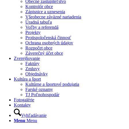
Obecné zastupiteľstvo
Kontrolór obce
Zápisnice a uznesenia
Všeobecne záväzné nariadenia
Úradná tabuľa
Voľby a referendá
Projekty
Protispoločenská činnosť
Ochrana osobných údajov
Rozpočet obce
Záverečný účet obce
Zverejňovanie
Faktúry
Zmluvy
Objednávky
Kultúra a šport
Kultúrne a športové podujatia
Farské oznamy
TJ Poľnohospodár
Fotogalérie
Kontakty
Vyhľadávanie
Menu
Menu