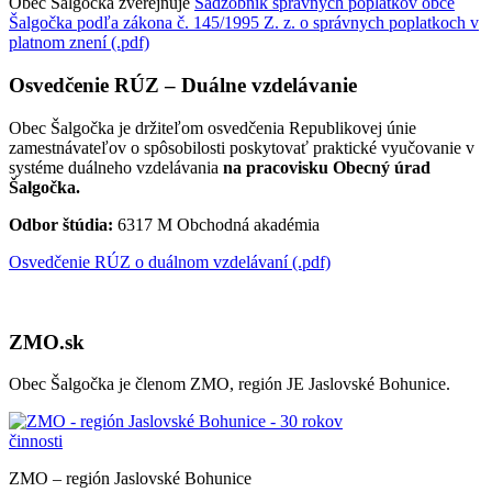
Obec Šalgočka zverejňuje
Sadzobník správnych poplatkov obce
Šalgočka podľa zákona č. 145/1995 Z. z. o správnych poplatkoch v
platnom znení (.pdf)
Osvedčenie RÚZ – Duálne vzdelávanie
Obec Šalgočka je držiteľom osvedčenia Republikovej únie
zamestnávateľov o spôsobilosti poskytovať praktické vyučovanie v
systéme duálneho vzdelávania
na pracovisku Obecný úrad
Šalgočka.
Odbor štúdia:
6317 M Obchodná akadémia
Osvedčenie RÚZ o duálnom vzdelávaní (.pdf)
ZMO.sk
Obec Šalgočka je členom ZMO, región JE Jaslovské Bohunice.
ZMO – región Jaslovské Bohunice