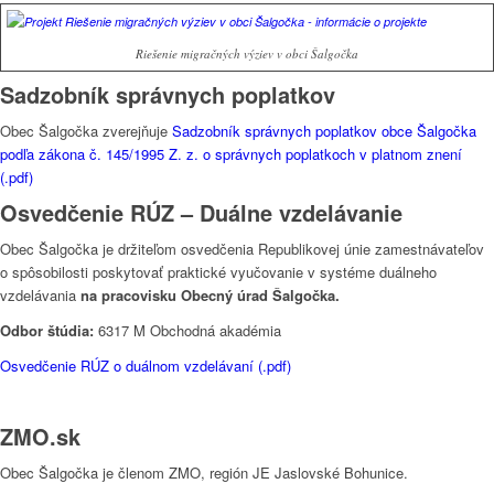
Riešenie migračných výziev v obci Šalgočka
Sadzobník správnych poplatkov
Obec Šalgočka zverejňuje
Sadzobník správnych poplatkov obce Šalgočka
podľa zákona č. 145/1995 Z. z. o správnych poplatkoch v platnom znení
(.pdf)
Osvedčenie RÚZ – Duálne vzdelávanie
Obec Šalgočka je držiteľom osvedčenia Republikovej únie zamestnávateľov
o spôsobilosti poskytovať praktické vyučovanie v systéme duálneho
vzdelávania
na pracovisku Obecný úrad Šalgočka.
Odbor štúdia:
6317 M Obchodná akadémia
Osvedčenie RÚZ o duálnom vzdelávaní (.pdf)
ZMO.sk
Obec Šalgočka je členom ZMO, región JE Jaslovské Bohunice.