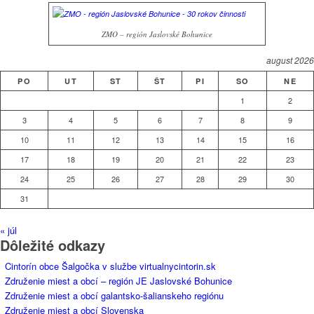
ZMO – región Jaslovské Bohunice
august 2026
PO
UT
ST
ŠT
PI
SO
NE
1
2
3
4
5
6
7
8
9
10
11
12
13
14
15
16
17
18
19
20
21
22
23
24
25
26
27
28
29
30
31
« júl
Dôležité odkazy
Cintorín obce Šalgočka v službe virtualnycintorin.sk
Združenie miest a obcí – región JE Jaslovské Bohunice
Združenie miest a obcí galantsko-šalianskeho regiónu
Združenie miest a obcí Slovenska