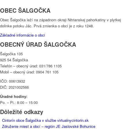
OBEC ŠALGOČKA
Obec Šalgočka leží na západnom okraji Nitrianskej pahorkatiny v plytkej
dolinke potoku Jác. Prvá zmienka o obci je z roku 1248.
Základné informácie o obci
OBECNÝ ÚRAD ŠALGOČKA
Šalgočka 135
925 54 Šalgočka
Telefón – obecný úrad: 031/786 1105
Mobil – obecný úrad: 0904 761 105
IČO: 00613932
DIČ: 2021002566
Úradné hodiny:
Po. – Pi.: 8:00 – 15:00
Dôležité odkazy
Cintorín obce Šalgočka v službe virtualnycintorin.sk
Združenie miest a obcí – región JE Jaslovské Bohunice