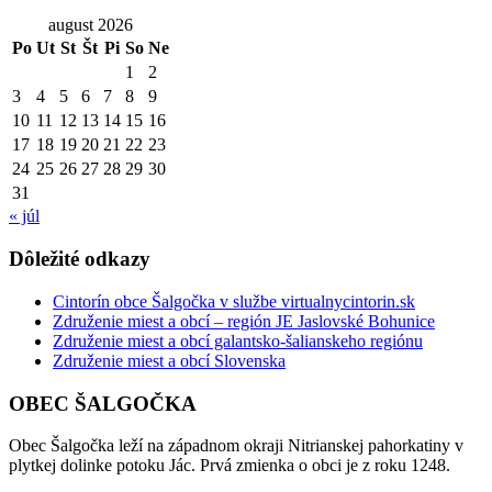
august 2026
Po
Ut
St
Št
Pi
So
Ne
1
2
3
4
5
6
7
8
9
10
11
12
13
14
15
16
17
18
19
20
21
22
23
24
25
26
27
28
29
30
31
« júl
Dôležité odkazy
Cintorín obce Šalgočka v službe virtualnycintorin.sk
Združenie miest a obcí – región JE Jaslovské Bohunice
Združenie miest a obcí galantsko-šalianskeho regiónu
Združenie miest a obcí Slovenska
OBEC ŠALGOČKA
Obec Šalgočka leží na západnom okraji Nitrianskej pahorkatiny v
plytkej dolinke potoku Jác. Prvá zmienka o obci je z roku 1248.