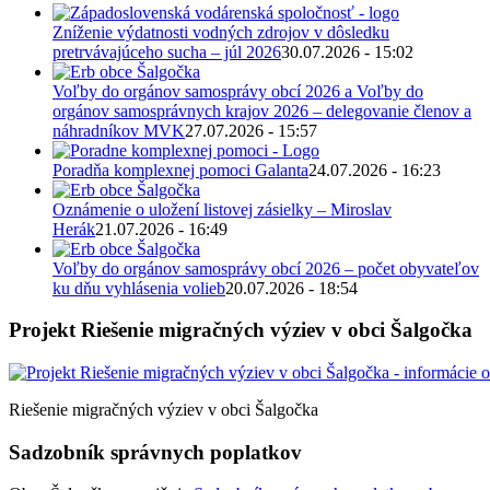
Zníženie výdatnosti vodných zdrojov v dôsledku
pretrvávajúceho sucha – júl 2026
30.07.2026 - 15:02
Voľby do orgánov samosprávy obcí 2026 a Voľby do
orgánov samosprávnych krajov 2026 – delegovanie členov a
náhradníkov MVK
27.07.2026 - 15:57
Poradňa komplexnej pomoci Galanta
24.07.2026 - 16:23
Oznámenie o uložení listovej zásielky – Miroslav
Herák
21.07.2026 - 16:49
Voľby do orgánov samosprávy obcí 2026 – počet obyvateľov
ku dňu vyhlásenia volieb
20.07.2026 - 18:54
Projekt Riešenie migračných výziev v obci Šalgočka
Riešenie migračných výziev v obci Šalgočka
Sadzobník správnych poplatkov