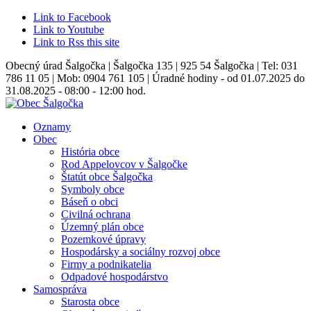
Link to Facebook
Link to Youtube
Link to Rss this site
Obecný úrad Šalgočka | Šalgočka 135 | 925 54 Šalgočka | Tel: 031
786 11 05 | Mob: 0904 761 105 | Úradné hodiny - od 01.07.2025 do
31.08.2025 - 08:00 - 12:00 hod.
Oznamy
Obec
História obce
Rod Appelovcov v Šalgočke
Štatút obce Šalgočka
Symboly obce
Báseň o obci
Civilná ochrana
Územný plán obce
Pozemkové úpravy
Hospodársky a sociálny rozvoj obce
Firmy a podnikatelia
Odpadové hospodárstvo
Samospráva
Starosta obce