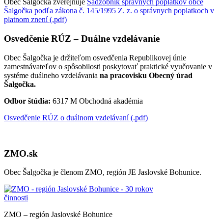
Obec Šalgočka zverejňuje
Sadzobník správnych poplatkov obce
Šalgočka podľa zákona č. 145/1995 Z. z. o správnych poplatkoch v
platnom znení (.pdf)
Osvedčenie RÚZ – Duálne vzdelávanie
Obec Šalgočka je držiteľom osvedčenia Republikovej únie
zamestnávateľov o spôsobilosti poskytovať praktické vyučovanie v
systéme duálneho vzdelávania
na pracovisku Obecný úrad
Šalgočka.
Odbor štúdia:
6317 M Obchodná akadémia
Osvedčenie RÚZ o duálnom vzdelávaní (.pdf)
ZMO.sk
Obec Šalgočka je členom ZMO, región JE Jaslovské Bohunice.
ZMO – región Jaslovské Bohunice