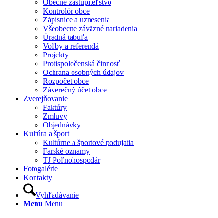
Obecné zastupiteľstvo
Kontrolór obce
Zápisnice a uznesenia
Všeobecne záväzné nariadenia
Úradná tabuľa
Voľby a referendá
Projekty
Protispoločenská činnosť
Ochrana osobných údajov
Rozpočet obce
Záverečný účet obce
Zverejňovanie
Faktúry
Zmluvy
Objednávky
Kultúra a šport
Kultúrne a športové podujatia
Farské oznamy
TJ Poľnohospodár
Fotogalérie
Kontakty
Vyhľadávanie
Menu
Menu