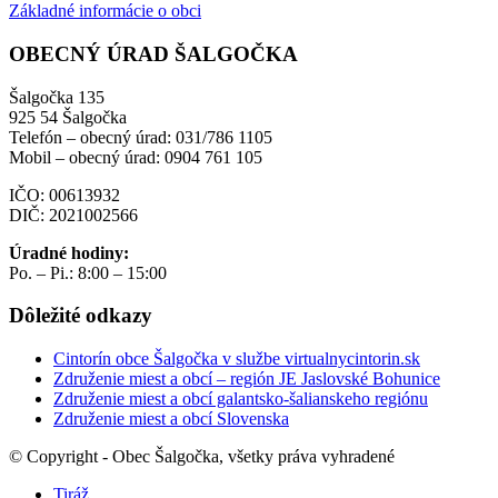
Základné informácie o obci
OBECNÝ ÚRAD ŠALGOČKA
Šalgočka 135
925 54 Šalgočka
Telefón – obecný úrad: 031/786 1105
Mobil – obecný úrad: 0904 761 105
IČO: 00613932
DIČ: 2021002566
Úradné hodiny:
Po. – Pi.: 8:00 – 15:00
Dôležité odkazy
Cintorín obce Šalgočka v službe virtualnycintorin.sk
Združenie miest a obcí – región JE Jaslovské Bohunice
Združenie miest a obcí galantsko-šalianskeho regiónu
Združenie miest a obcí Slovenska
© Copyright - Obec Šalgočka, všetky práva vyhradené
Tiráž