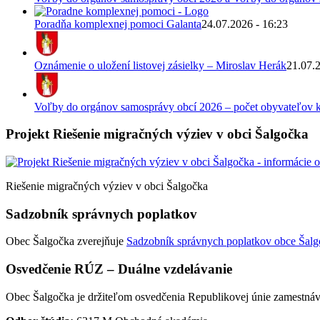
Poradňa komplexnej pomoci Galanta
24.07.2026 - 16:23
Oznámenie o uložení listovej zásielky – Miroslav Herák
21.07.
Voľby do orgánov samosprávy obcí 2026 – počet obyvateľov k
Projekt Riešenie migračných výziev v obci Šalgočka
Riešenie migračných výziev v obci Šalgočka
Sadzobník správnych poplatkov
Obec Šalgočka zverejňuje
Sadzobník správnych poplatkov obce Šalgo
Osvedčenie RÚZ – Duálne vzdelávanie
Obec Šalgočka je držiteľom osvedčenia Republikovej únie zamestnáv