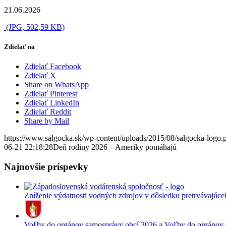
21.06.2026
(JPG, 502,59 KB)
Zdielať na
Zdielať Facebook
Zdielať X
Share on WhatsApp
Zdielať Pinterest
Zdielať LinkedIn
Zdielať Reddit
Share by Mail
https://www.salgocka.sk/wp-content/uploads/2015/08/salgocka-logo.
06-21 22:18:28
Deň rodiny 2026 – Ameriky pomáhajú
Najnovšie príspevky
Zníženie výdatnosti vodných zdrojov v dôsledku pretrvávajúce
Voľby do orgánov samosprávy obcí 2026 a Voľby do orgánov