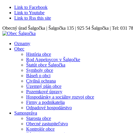
Link to Facebook
Link to Youtube
Link to Rss this site
Obecný úrad Šalgočka | Šalgočka 135 | 925 54 Šalgočka | Tel: 031 7
Oznamy
Obec
História obce
Rod Appelovcov v Šalgočke
Štatút obce Šalgočka
Symboly obce
Báseň o obci
Civilná ochrana
Územný plán obce
Pozemkové úpravy
Hospodársky a sociálny rozvoj obce
Firmy a podnikatelia
Odpadové hospodárstvo
Samospráva
Starosta obce
Obecné zastupiteľstvo
Kontrolór obce