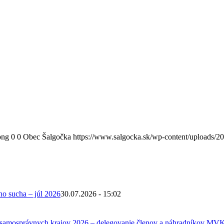
png
0
0
Obec Šalgočka
https://www.salgocka.sk/wp-content/uploads/2
ho sucha – júl 2026
30.07.2026 - 15:02
 samosprávnych krajov 2026 – delegovanie členov a náhradníkov MV