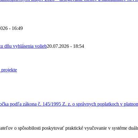
2026 - 16:49
u dňu vyhlásenia volieb
20.07.2026 - 18:54
čka podľa zákona č. 145/1995 Z. z. o správnych poplatkoch v platnom
ateľov o spôsobilosti poskytovať praktické vyučovanie v systéme duá