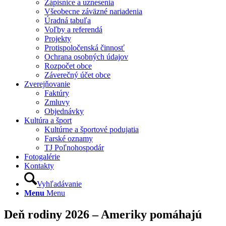
Zápisnice a uznesenia
Všeobecne záväzné nariadenia
Úradná tabuľa
Voľby a referendá
Projekty
Protispoločenská činnosť
Ochrana osobných údajov
Rozpočet obce
Záverečný účet obce
Zverejňovanie
Faktúry
Zmluvy
Objednávky
Kultúra a šport
Kultúrne a športové podujatia
Farské oznamy
TJ Poľnohospodár
Fotogalérie
Kontakty
Vyhľadávanie
Menu
Menu
Deň rodiny 2026 – Ameriky pomáhajú