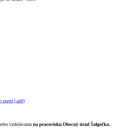
 znení (.pdf)
lneho vzdelávania
na pracovisku Obecný úrad Šalgočka.