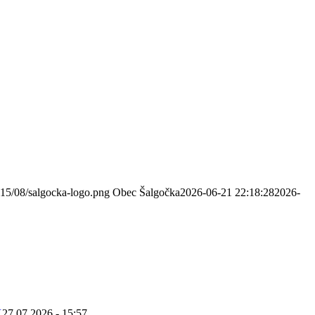
015/08/salgocka-logo.png
Obec Šalgočka
2026-06-21 22:18:28
2026-
K
27.07.2026 - 15:57