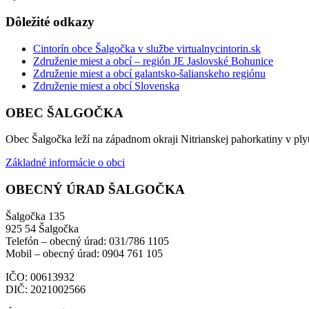
Dôležité odkazy
Cintorín obce Šalgočka v službe virtualnycintorin.sk
Združenie miest a obcí – región JE Jaslovské Bohunice
Združenie miest a obcí galantsko-šalianskeho regiónu
Združenie miest a obcí Slovenska
OBEC ŠALGOČKA
Obec Šalgočka leží na západnom okraji Nitrianskej pahorkatiny v plyt
Základné informácie o obci
OBECNÝ ÚRAD ŠALGOČKA
Šalgočka 135
925 54 Šalgočka
Telefón – obecný úrad: 031/786 1105
Mobil – obecný úrad: 0904 761 105
IČO: 00613932
DIČ: 2021002566