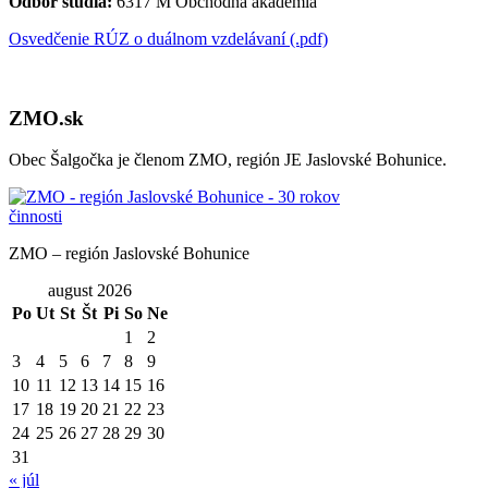
Odbor štúdia:
6317 M Obchodná akadémia
Osvedčenie RÚZ o duálnom vzdelávaní (.pdf)
ZMO.sk
Obec Šalgočka je členom ZMO, región JE Jaslovské Bohunice.
ZMO – región Jaslovské Bohunice
august 2026
Po
Ut
St
Št
Pi
So
Ne
1
2
3
4
5
6
7
8
9
10
11
12
13
14
15
16
17
18
19
20
21
22
23
24
25
26
27
28
29
30
31
« júl