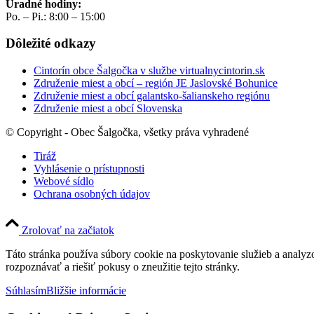
Úradné hodiny:
Po. – Pi.: 8:00 – 15:00
Dôležité odkazy
Cintorín obce Šalgočka v službe virtualnycintorin.sk
Združenie miest a obcí – región JE Jaslovské Bohunice
Združenie miest a obcí galantsko-šalianskeho regiónu
Združenie miest a obcí Slovenska
© Copyright - Obec Šalgočka, všetky práva vyhradené
Tiráž
Vyhlásenie o prístupnosti
Webové sídlo
Ochrana osobných údajov
Zrolovať na začiatok
Táto stránka používa súbory cookie na poskytovanie služieb a analyz
rozpoznávať a riešiť pokusy o zneužitie tejto stránky.
Súhlasím
Bližšie informácie