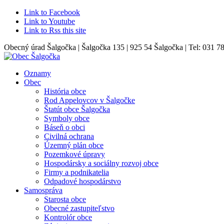
Link to Facebook
Link to Youtube
Link to Rss this site
Obecný úrad Šalgočka | Šalgočka 135 | 925 54 Šalgočka | Tel: 031 7
Oznamy
Obec
História obce
Rod Appelovcov v Šalgočke
Štatút obce Šalgočka
Symboly obce
Báseň o obci
Civilná ochrana
Územný plán obce
Pozemkové úpravy
Hospodársky a sociálny rozvoj obce
Firmy a podnikatelia
Odpadové hospodárstvo
Samospráva
Starosta obce
Obecné zastupiteľstvo
Kontrolór obce