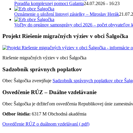
Poradňa komplexnej pomoci Galanta
24.07.2026 - 16:23
Oznámenie o uložení listovej zásielky – Miroslav Herák
21.07.
Voľby do orgánov samosprávy obcí 2026 – počet obyvateľov k
Projekt Riešenie migračných výziev v obci Šalgočka
Riešenie migračných výziev v obci Šalgočka
Sadzobník správnych poplatkov
Obec Šalgočka zverejňuje
Sadzobník správnych poplatkov obce Šalgo
Osvedčenie RÚZ – Duálne vzdelávanie
Obec Šalgočka je držiteľom osvedčenia Republikovej únie zamestnáv
Odbor štúdia:
6317 M Obchodná akadémia
Osvedčenie RÚZ o duálnom vzdelávaní (.pdf)