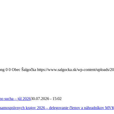
png
0
0
Obec Šalgočka
https://www.salgocka.sk/wp-content/uploads/2
ho sucha – júl 2026
30.07.2026 - 15:02
 samosprávnych krajov 2026 – delegovanie členov a náhradníkov MV