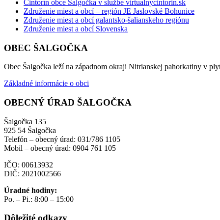
Cintorín obce Šalgočka v službe virtualnycintorin.sk
Združenie miest a obcí – región JE Jaslovské Bohunice
Združenie miest a obcí galantsko-šalianskeho regiónu
Združenie miest a obcí Slovenska
OBEC ŠALGOČKA
Obec Šalgočka leží na západnom okraji Nitrianskej pahorkatiny v plyt
Základné informácie o obci
OBECNÝ ÚRAD ŠALGOČKA
Šalgočka 135
925 54 Šalgočka
Telefón – obecný úrad: 031/786 1105
Mobil – obecný úrad: 0904 761 105
IČO: 00613932
DIČ: 2021002566
Úradné hodiny:
Po. – Pi.: 8:00 – 15:00
Dôležité odkazy