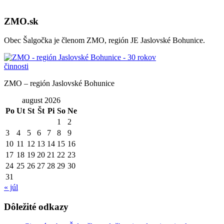
ZMO.sk
Obec Šalgočka je členom ZMO, región JE Jaslovské Bohunice.
ZMO – región Jaslovské Bohunice
august 2026
Po
Ut
St
Št
Pi
So
Ne
1
2
3
4
5
6
7
8
9
10
11
12
13
14
15
16
17
18
19
20
21
22
23
24
25
26
27
28
29
30
31
« júl
Dôležité odkazy