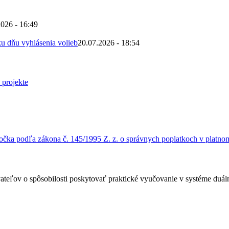
2026 - 16:49
u dňu vyhlásenia volieb
20.07.2026 - 18:54
čka podľa zákona č. 145/1995 Z. z. o správnych poplatkoch v platnom
ateľov o spôsobilosti poskytovať praktické vyučovanie v systéme duá