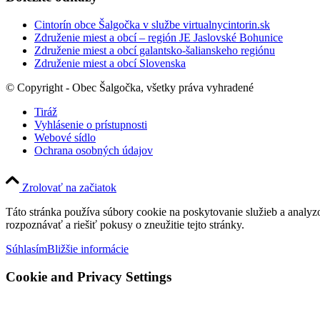
Cintorín obce Šalgočka v službe virtualnycintorin.sk
Združenie miest a obcí – región JE Jaslovské Bohunice
Združenie miest a obcí galantsko-šalianskeho regiónu
Združenie miest a obcí Slovenska
© Copyright - Obec Šalgočka, všetky práva vyhradené
Tiráž
Vyhlásenie o prístupnosti
Webové sídlo
Ochrana osobných údajov
Zrolovať na začiatok
Táto stránka používa súbory cookie na poskytovanie služieb a analyz
rozpoznávať a riešiť pokusy o zneužitie tejto stránky.
Súhlasím
Bližšie informácie
Cookie and Privacy Settings