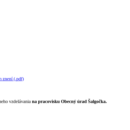
 znení (.pdf)
lneho vzdelávania
na pracovisku Obecný úrad Šalgočka.