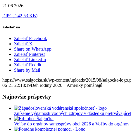
21.06.2026
(JPG, 242,53 KB)
Zdielať na
Zdielať Facebook
Zdielať X
Share on WhatsApp
Zdielať Pinterest
Zdielať LinkedIn
Zdielať Reddit
Share by Mail
https://www.salgocka.sk/wp-content/uploads/2015/08/salgocka-logo.
06-21 22:18:19
Deň rodiny 2026 – Ameriky pomáhajú
Najnovšie príspevky
Zníženie výdatnosti vodných zdrojov v dôsledku pretrvávajúce
Voľby do orgánov samosprávy obcí 2026 a Voľby do orgánov