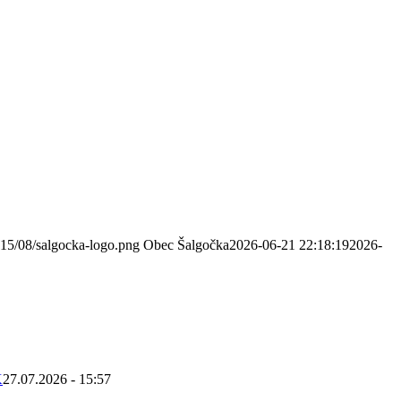
015/08/salgocka-logo.png
Obec Šalgočka
2026-06-21 22:18:19
2026-
K
27.07.2026 - 15:57