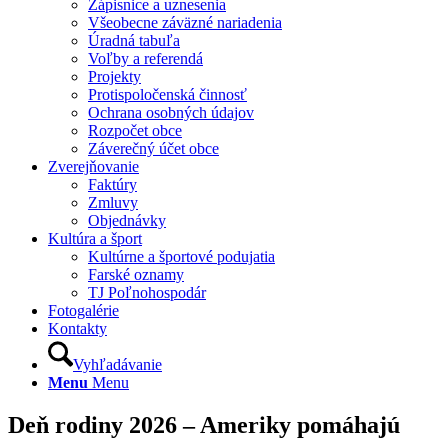
Zápisnice a uznesenia
Všeobecne záväzné nariadenia
Úradná tabuľa
Voľby a referendá
Projekty
Protispoločenská činnosť
Ochrana osobných údajov
Rozpočet obce
Záverečný účet obce
Zverejňovanie
Faktúry
Zmluvy
Objednávky
Kultúra a šport
Kultúrne a športové podujatia
Farské oznamy
TJ Poľnohospodár
Fotogalérie
Kontakty
Vyhľadávanie
Menu
Menu
Deň rodiny 2026 – Ameriky pomáhajú