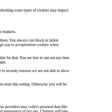
t blocking some types of cookies may impact
s features.
ctions. You always can block or delete
mpt you to accept/refuse cookies when
ie for that. You are free to opt out any time
main.
 to security reasons we are not able to show
o store this setting. Otherwise you will be
se providers may collect personal data like
nd appearance of our site. Changes will take