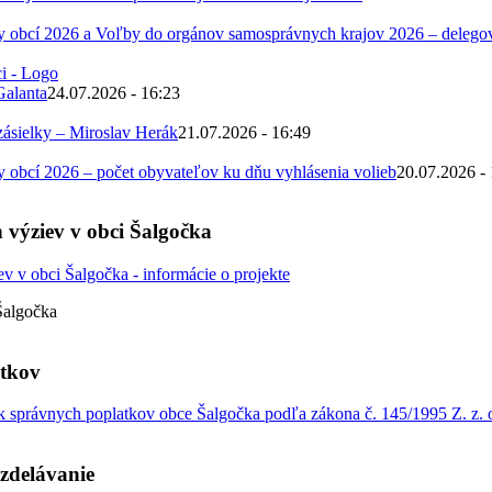
 obcí 2026 a Voľby do orgánov samosprávnych krajov 2026 – deleg
Galanta
24.07.2026 - 16:23
zásielky – Miroslav Herák
21.07.2026 - 16:49
obcí 2026 – počet obyvateľov ku dňu vyhlásenia volieb
20.07.2026 -
 výziev v obci Šalgočka
Šalgočka
atkov
 správnych poplatkov obce Šalgočka podľa zákona č. 145/1995 Z. z. o
zdelávanie