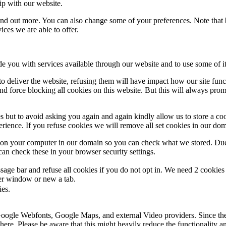
ip with our website.
 find out more. You can also change some of your preferences. Note tha
ces we are able to offer.
de you with services available through our website and to use some of it
 to deliver the website, refusing them will have impact how our site fun
d force blocking all cookies on this website. But this will always pro
s but to avoid asking you again and again kindly allow us to store a cook
xperience. If you refuse cookies we will remove all set cookies in our do
s on your computer in our domain so you can check what we stored. Due
an check these in your browser security settings.
ge bar and refuse all cookies if you do not opt in. We need 2 cookies t
r window or new a tab.
ies.
 Google Webfonts, Google Maps, and external Video providers. Since the
ere. Please be aware that this might heavily reduce the functionality a