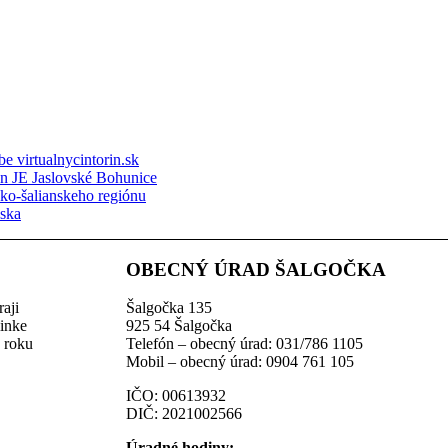
e virtualnycintorin.sk
ón JE Jaslovské Bohunice
sko-šalianskeho regiónu
nska
OBECNÝ ÚRAD ŠALGOČKA
aji
Šalgočka 135
linke
925 54 Šalgočka
z roku
Telefón – obecný úrad: 031/786 1105
Mobil – obecný úrad: 0904 761 105
IČO: 00613932
DIČ: 2021002566
Úradné hodiny: