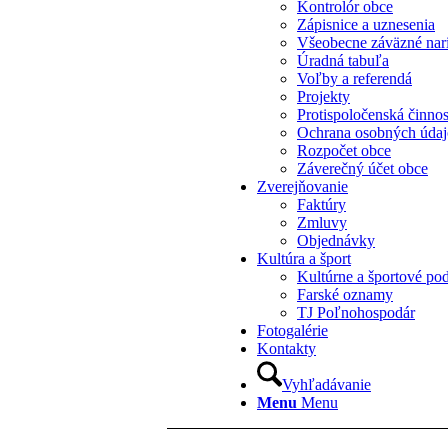
Kontrolór obce
Zápisnice a uznesenia
Všeobecne záväzné nar
Úradná tabuľa
Voľby a referendá
Projekty
Protispoločenská činno
Ochrana osobných úda
Rozpočet obce
Záverečný účet obce
Zverejňovanie
Faktúry
Zmluvy
Objednávky
Kultúra a šport
Kultúrne a športové pod
Farské oznamy
TJ Poľnohospodár
Fotogalérie
Kontakty
Vyhľadávanie
Menu
Menu