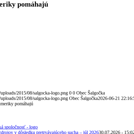
eriky pomáhajú
/uploads/2015/08/salgocka-logo.png
0
0
Obec Šalgočka
/uploads/2015/08/salgocka-logo.png
Obec Šalgočka
2026-06-21 22:16:
Ameriky pomáhajú
zdrojov v dôsledku pretrvávajúceho sucha – júl 2026
30.07.2026 - 15:0