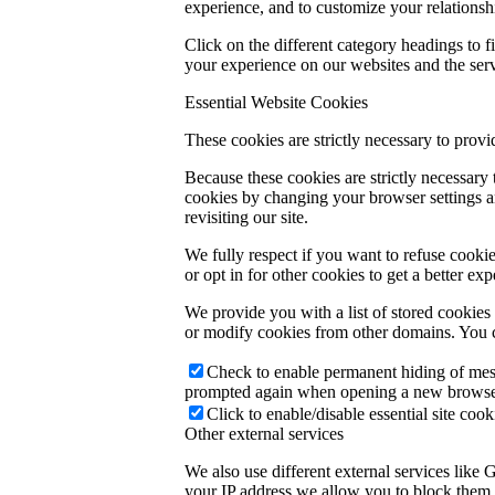
experience, and to customize your relationsh
Click on the different category headings to
your experience on our websites and the servi
Essential Website Cookies
These cookies are strictly necessary to provi
Because these cookies are strictly necessary
cookies by changing your browser settings an
revisiting our site.
We fully respect if you want to refuse cookie
or opt in for other cookies to get a better e
We provide you with a list of stored cookie
or modify cookies from other domains. You c
Check to enable permanent hiding of messa
prompted again when opening a new browse
Click to enable/disable essential site cook
Other external services
We also use different external services like
your IP address we allow you to block them h