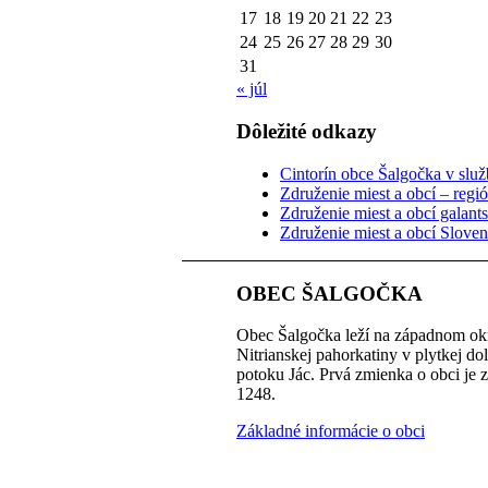
17
18
19
20
21
22
23
24
25
26
27
28
29
30
31
« júl
Dôležité odkazy
Cintorín obce Šalgočka v služb
Združenie miest a obcí – regi
Združenie miest a obcí galant
Združenie miest a obcí Slove
OBEC ŠALGOČKA
Obec Šalgočka leží na západnom okr
Nitrianskej pahorkatiny v plytkej do
potoku Jác. Prvá zmienka o obci je 
1248.
Základné informácie o obci