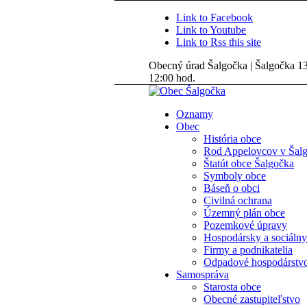
Link to Facebook
Link to Youtube
Link to Rss this site
Obecný úrad Šalgočka | Šalgočka 135
12:00 hod.
Oznamy
Obec
História obce
Rod Appelovcov v Šal
Štatút obce Šalgočka
Symboly obce
Báseň o obci
Civilná ochrana
Územný plán obce
Pozemkové úpravy
Hospodársky a sociálny
Firmy a podnikatelia
Odpadové hospodárstv
Samospráva
Starosta obce
Obecné zastupiteľstvo