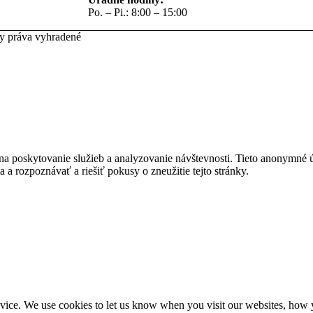
Po. – Pi.: 8:00 – 15:00
ky práva vyhradené
na poskytovanie služieb a analyzovanie návštevnosti. Tieto anonymné
ia a rozpoznávať a riešiť pokusy o zneužitie tejto stránky.
ice. We use cookies to let us know when you visit our websites, how yo