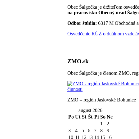
Obec Šalgočka je držiteľom osvedče
na pracovisku Obecný úrad Šalgo
Odbor štúdia:
6317 M Obchodná a
Osvedčenie RÚZ o duálnom vzdeláva
ZMO.sk
Obec Šalgočka je členom ZMO, regi
ZMO – región Jaslovské Bohunice
august 2026
Po
Ut
St
Št
Pi
So
Ne
1
2
3
4
5
6
7
8
9
10
11
12
13
14
15
16