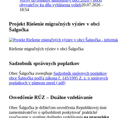
Voľby do orgánov samosprávy obcí 2026 – počet
obyvateľov ku dňu vyhlásenia volieb
20.07.2026 -
18:54
Projekt Riešenie migračných výziev v obci
Šalgočka
Riešenie migračných výziev v obci Šalgočka
Sadzobník správnych poplatkov
Obec Šalgočka zverejňuje
Sadzobník správnych poplatkov
obce Šalgočka podľa zákona č. 145/1995 Z. z. o správnych
poplatkoch v platnom znení (.pdf)
Osvedčenie RÚZ – Duálne vzdelávanie
Obec Šalgočka je držiteľom osvedčenia Republikovej únie
zamestnávateľov o spôsobilosti poskytovať praktické
vyučovanie v systéme duálneho vzdelávania
na pracovisku