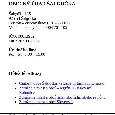
OBECNÝ ÚRAD ŠALGOČKA
Šalgočka 135
925 54 Šalgočka
Telefón – obecný úrad: 031/786 1105
Mobil – obecný úrad: 0904 761 105
IČO: 00613932
DIČ: 2021002566
Úradné hodiny:
Po. – Pi.: 8:00 – 15:00
Dôležité odkazy
Cintorín obce Šalgočka v službe virtualnycintorin.sk
Združenie miest a obcí – región JE Jaslovské
Bohunice
Združenie miest a obcí galantsko-šalianskeho regiónu
Združenie miest a obcí Slovenska