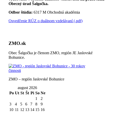
Obecný úrad Šalgočka.
Odbor štúdia:
6317 M Obchodná akadémia
Osvedčenie RÚZ o duálnom vzdelávaní (.pdf)
ZMO.sk
Obec Šalgočka je členom ZMO, región JE Jaslovské
Bohunice.
ZMO – región Jaslovské Bohunice
august 2026
Po
Ut
St
Št
Pi
So
Ne
1
2
3
4
5
6
7
8
9
10
11
12
13
14
15
16