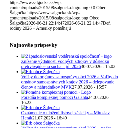
https://www.salgocka.sk/wp-
content/uploads/2015/08/salgocka-logo.png
0
0
Obec
Šalgočka
https://www.salgocka.sk/wp-
content/uploads/2015/08/salgocka-logo.png
Obec
Šalgočka
2026-06-21 22:14:47
2026-06-21 22:14:47
Deň
rodiny 2026 – Ameriky pomáhajú
Najnovšie príspevky
Zníženie výdatnosti vodných zdrojov v dôsledku
pretrvávajúceho sucha – júl 2026
30.07.2026 - 15:02
Voľby do orgánov samosprávy obcí 2026 a Voľby do
orgánov samosprávnych krajov 2026 – delegovanie
členov a náhradníkov MVK
27.07.2026 - 15:57
Poradňa komplexnej pomoci Galanta
24.07.2026 -
16:23
Oznámenie o uložení listovej zásielky – Miroslav
Herák
21.07.2026 - 16:49