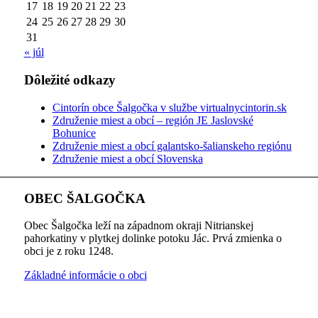
17
18
19
20
21
22
23
24
25
26
27
28
29
30
31
« júl
Dôležité odkazy
Cintorín obce Šalgočka v službe virtualnycintorin.sk
Združenie miest a obcí – región JE Jaslovské
Bohunice
Združenie miest a obcí galantsko-šalianskeho regiónu
Združenie miest a obcí Slovenska
OBEC ŠALGOČKA
Obec Šalgočka leží na západnom okraji Nitrianskej
pahorkatiny v plytkej dolinke potoku Jác. Prvá zmienka o
obci je z roku 1248.
Základné informácie o obci