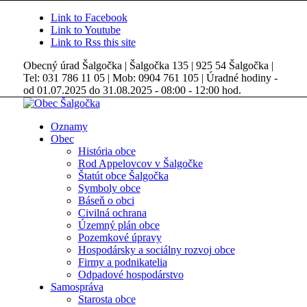
Link to Facebook
Link to Youtube
Link to Rss this site
Obecný úrad Šalgočka | Šalgočka 135 | 925 54 Šalgočka |
Tel: 031 786 11 05 | Mob: 0904 761 105 | Úradné hodiny -
od 01.07.2025 do 31.08.2025 - 08:00 - 12:00 hod.
Oznamy
Obec
História obce
Rod Appelovcov v Šalgočke
Štatút obce Šalgočka
Symboly obce
Báseň o obci
Civilná ochrana
Územný plán obce
Pozemkové úpravy
Hospodársky a sociálny rozvoj obce
Firmy a podnikatelia
Odpadové hospodárstvo
Samospráva
Starosta obce