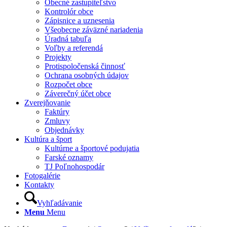
Obecné zastupiteľstvo
Kontrolór obce
Zápisnice a uznesenia
Všeobecne záväzné nariadenia
Úradná tabuľa
Voľby a referendá
Projekty
Protispoločenská činnosť
Ochrana osobných údajov
Rozpočet obce
Záverečný účet obce
Zverejňovanie
Faktúry
Zmluvy
Objednávky
Kultúra a šport
Kultúrne a športové podujatia
Farské oznamy
TJ Poľnohospodár
Fotogalérie
Kontakty
Vyhľadávanie
Menu
Menu