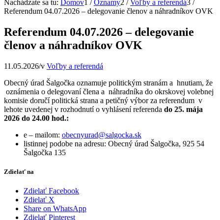
Nachádzate sa tu:
Domov
1
/
Oznamy
2
/
Voľby a referendá
3
/
Referendum 04.07.2026 – delegovanie členov a náhradníkov OVK
Referendum 04.07.2026 – delegovanie
členov a náhradníkov OVK
11.05.2026
/
v
Voľby a referendá
Obecný úrad Šalgočka oznamuje politickým stranám a hnutiam, že
oznámenia o delegovaní člena a náhradníka do okrskovej volebnej
komisie doručí politická strana a petičný výbor za referendum v
lehote uvedenej v rozhodnutí o vyhlásení referenda
do 25. mája
2026 do 24.00 hod.:
e – mailom:
obecnyurad@salgocka.sk
listinnej podobe na adresu: Obecný úrad Šalgočka, 925 54
Šalgočka 135
Zdielať na
Zdielať Facebook
Zdielať X
Share on WhatsApp
Zdielať Pinterest