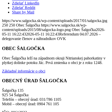
Zdielať LinkedIn
Zdielať Reddit
Share by Mail
https://www.salgocka.sk/wp-content/uploads/2017/01/salgocka.jpg
250
250
Obec Šalgočka
https://www.salgocka.sk/wp-
content/uploads/2015/08/salgocka-logo.png
Obec Šalgočka
2026-
05-11 16:22:43
2026-05-11 16:22:43
Referendum 04.07.2026 –
delegovanie členov a náhradníkov OVK
OBEC ŠALGOČKA
Obec Šalgočka leží na západnom okraji Nitrianskej pahorkatiny v
plytkej dolinke potoku Jác. Prvá zmienka o obci je z roku 1248.
Základné informácie o obci
OBECNÝ ÚRAD ŠALGOČKA
Šalgočka 135
925 54 Šalgočka
Telefón – obecný úrad: 031/786 1105
Mobil – obecný úrad: 0904 761 105