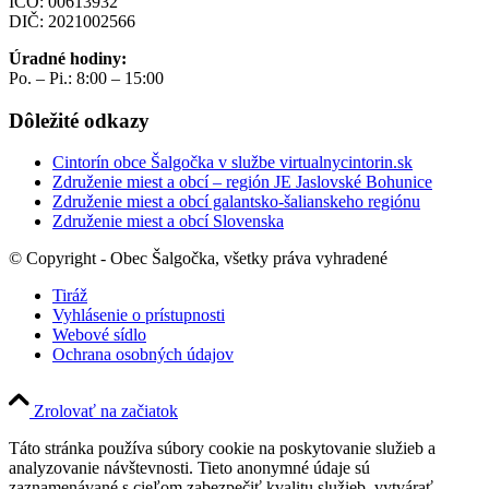
IČO: 00613932
DIČ: 2021002566
Úradné hodiny:
Po. – Pi.: 8:00 – 15:00
Dôležité odkazy
Cintorín obce Šalgočka v službe virtualnycintorin.sk
Združenie miest a obcí – región JE Jaslovské Bohunice
Združenie miest a obcí galantsko-šalianskeho regiónu
Združenie miest a obcí Slovenska
© Copyright - Obec Šalgočka, všetky práva vyhradené
Tiráž
Vyhlásenie o prístupnosti
Webové sídlo
Ochrana osobných údajov
Zrolovať na začiatok
Táto stránka používa súbory cookie na poskytovanie služieb a
analyzovanie návštevnosti. Tieto anonymné údaje sú
zaznamenávané s cieľom zabezpečiť kvalitu služieb, vytvárať