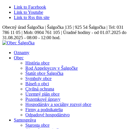
Link to Facebook
Link to Youtube
Link to Rss this site
Obecný úrad Šalgočka | Šalgočka 135 | 925 54 Šalgočka | Tel: 031
786 11 05 | Mob: 0904 761 105 | Úradné hodiny - od 01.07.2025 do
31.08.2025 - 08:00 - 12:00 hod.
Oznamy
Obec
História obce
Rod Appelovcov v Šalgočke
Štatút obce Šalgočka
Symboly obce
Báseň o obci
Civilná ochrana
Územný plán obce
Pozemkové úpravy
Hospodársky a sociálny rozvoj obce
Firmy a podnikatelia
Odpadové hospodárstvo
Samospráva
Starosta obce