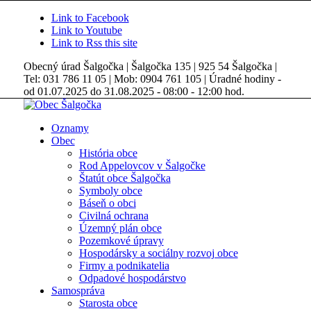
Link to Facebook
Link to Youtube
Link to Rss this site
Obecný úrad Šalgočka | Šalgočka 135 | 925 54 Šalgočka |
Tel: 031 786 11 05 | Mob: 0904 761 105 | Úradné hodiny -
od 01.07.2025 do 31.08.2025 - 08:00 - 12:00 hod.
Oznamy
Obec
História obce
Rod Appelovcov v Šalgočke
Štatút obce Šalgočka
Symboly obce
Báseň o obci
Civilná ochrana
Územný plán obce
Pozemkové úpravy
Hospodársky a sociálny rozvoj obce
Firmy a podnikatelia
Odpadové hospodárstvo
Samospráva
Starosta obce