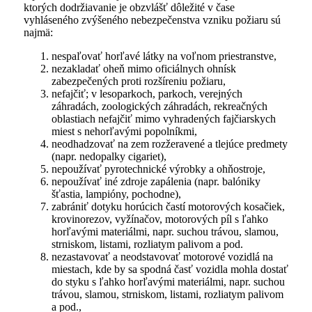
ktorých dodržiavanie je obzvlášť dôležité v čase
vyhláseného zvýšeného nebezpečenstva vzniku požiaru sú
najmä:
nespaľovať horľavé látky na voľnom priestranstve,
nezakladať oheň mimo oficiálnych ohnísk
zabezpečených proti rozšíreniu požiaru,
nefajčiť; v lesoparkoch, parkoch, verejných
záhradách, zoologických záhradách, rekreačných
oblastiach nefajčiť mimo vyhradených fajčiarskych
miest s nehorľavými popolníkmi,
neodhadzovať na zem rozžeravené a tlejúce predmety
(napr. nedopalky cigariet),
nepoužívať pyrotechnické výrobky a ohňostroje,
nepoužívať iné zdroje zapálenia (napr. balóniky
šťastia, lampióny, pochodne),
zabrániť dotyku horúcich častí motorových kosačiek,
krovinorezov, vyžínačov, motorových píl s ľahko
horľavými materiálmi, napr. suchou trávou, slamou,
strniskom, listami, rozliatym palivom a pod.
nezastavovať a neodstavovať motorové vozidlá na
miestach, kde by sa spodná časť vozidla mohla dostať
do styku s ľahko horľavými materiálmi, napr. suchou
trávou, slamou, strniskom, listami, rozliatym palivom
a pod.,