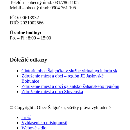
Telefón – obecný úrad: 031/786 1105
Mobil – obecný úrad: 0904 761 105
IČO: 00613932
DIČ: 2021002566
Úradné hodiny:
Po. – Pi.: 8:00 – 15:00
Dôležité odkazy
Cintorín obce Šalgočka v službe virtualnycintorin.sk
Združenie miest a obcí – región JE Jaslovské
Bohunice
Združenie miest a obcí galantsko-šalianskeho regiónu
Združenie miest a obcí Slovenska
© Copyright - Obec Šalgočka, všetky práva vyhradené
Tiráž
Vyhlásenie o prístupnosti
Webové sídlo