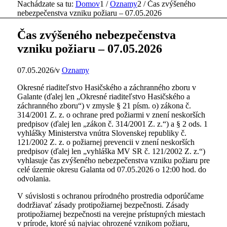
Nachádzate sa tu:
Domov
1
/
Oznamy
2
/
Čas zvýšeného
nebezpečenstva vzniku požiaru – 07.05.2026
Čas zvýšeného nebezpečenstva
vzniku požiaru – 07.05.2026
07.05.2026
/
v
Oznamy
Okresné riaditeľstvo Hasičského a záchranného zboru v
Galante (ďalej len „Okresné riaditeľstvo Hasičského a
záchranného zboru“) v zmysle § 21 písm. o) zákona č.
314/2001 Z. z. o ochrane pred požiarmi v znení neskorších
predpisov (ďalej len „zákon č. 314/2001 Z. z.“) a § 2 ods. 1
vyhlášky Ministerstva vnútra Slovenskej republiky č.
121/2002 Z. z. o požiarnej prevencii v znení neskorších
predpisov (ďalej len „vyhláška MV SR č. 121/2002 Z. z.“)
vyhlasuje čas zvýšeného nebezpečenstva vzniku požiaru pre
celé územie okresu Galanta od 07.05.2026 o 12:00 hod. do
odvolania.
V súvislosti s ochranou prírodného prostredia odporúčame
dodržiavať zásady protipožiarnej bezpečnosti. Zásady
protipožiarnej bezpečnosti na verejne prístupných miestach
v prírode, ktoré sú najviac ohrozené vznikom požiaru,