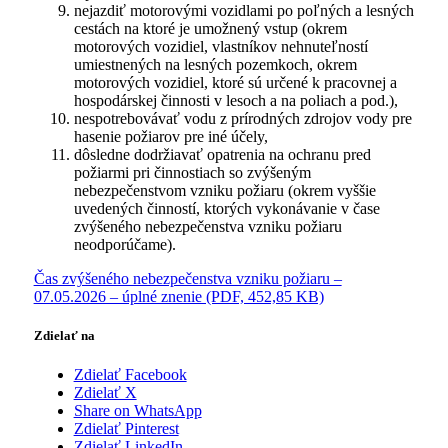
nejazdiť motorovými vozidlami po poľných a lesných
cestách na ktoré je umožnený vstup (okrem
motorových vozidiel, vlastníkov nehnuteľností
umiestnených na lesných pozemkoch, okrem
motorových vozidiel, ktoré sú určené k pracovnej a
hospodárskej činnosti v lesoch a na poliach a pod.),
nespotrebovávať vodu z prírodných zdrojov vody pre
hasenie požiarov pre iné účely,
dôsledne dodržiavať opatrenia na ochranu pred
požiarmi pri činnostiach so zvýšeným
nebezpečenstvom vzniku požiaru (okrem vyššie
uvedených činností, ktorých vykonávanie v čase
zvýšeného nebezpečenstva vzniku požiaru
neodporúčame).
Čas zvýšeného nebezpečenstva vzniku požiaru –
07.05.2026 – úplné znenie (PDF, 452,85 KB)
Zdielať na
Zdielať Facebook
Zdielať X
Share on WhatsApp
Zdielať Pinterest
Zdielať LinkedIn