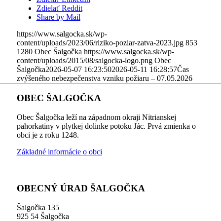
Zdielať Reddit
Share by Mail
https://www.salgocka.sk/wp-
content/uploads/2023/06/riziko-poziar-zatva-2023.jpg
853
1280
Obec Šalgočka
https://www.salgocka.sk/wp-
content/uploads/2015/08/salgocka-logo.png
Obec
Šalgočka
2026-05-07 16:23:50
2026-05-11 16:28:57
Čas
zvýšeného nebezpečenstva vzniku požiaru – 07.05.2026
OBEC ŠALGOČKA
Obec Šalgočka leží na západnom okraji Nitrianskej
pahorkatiny v plytkej dolinke potoku Jác. Prvá zmienka o
obci je z roku 1248.
Základné informácie o obci
OBECNÝ ÚRAD ŠALGOČKA
Šalgočka 135
925 54 Šalgočka