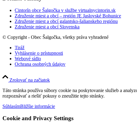
Cintorín obce Šalgočka v službe virtualnycintorin.sk
Združenie miest a obcí – región JE Jaslovské Bohunice
Združenie miest a obcí galantsko-šalianskeho regiónu
Združenie miest a obcí Slovenska
© Copyright - Obec Šalgočka, všetky práva vyhradené
Tiráž
Vyhlásenie o prístupnosti
Webové sídlo
Ochrana osobných údajov
Zrolovať na začiatok
Táto stránka používa súbory cookie na poskytovanie služieb a analyz
rozpoznávať a riešiť pokusy o zneužitie tejto stránky.
Súhlasím
Bližšie informácie
Cookie and Privacy Settings