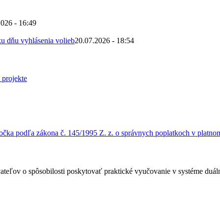
2026 - 16:49
u dňu vyhlásenia volieb
20.07.2026 - 18:54
čka podľa zákona č. 145/1995 Z. z. o správnych poplatkoch v platnom
ateľov o spôsobilosti poskytovať praktické vyučovanie v systéme duá