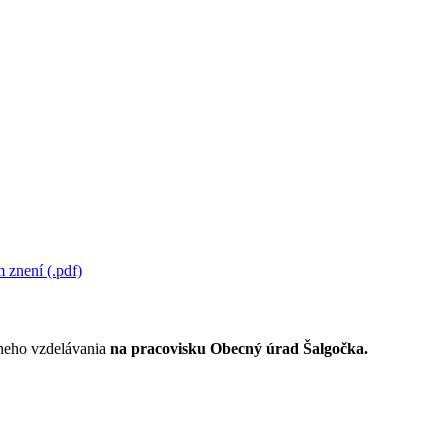
 znení (.pdf)
lneho vzdelávania
na pracovisku Obecný úrad Šalgočka.