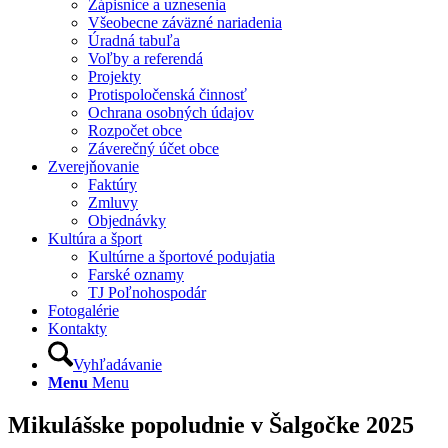
Zápisnice a uznesenia
Všeobecne záväzné nariadenia
Úradná tabuľa
Voľby a referendá
Projekty
Protispoločenská činnosť
Ochrana osobných údajov
Rozpočet obce
Záverečný účet obce
Zverejňovanie
Faktúry
Zmluvy
Objednávky
Kultúra a šport
Kultúrne a športové podujatia
Farské oznamy
TJ Poľnohospodár
Fotogalérie
Kontakty
Vyhľadávanie
Menu
Menu
Mikulášske popoludnie v Šalgočke 2025