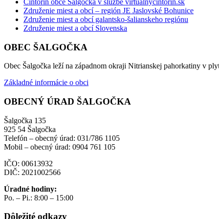
Cintorín obce Šalgočka v službe virtualnycintorin.sk
Združenie miest a obcí – región JE Jaslovské Bohunice
Združenie miest a obcí galantsko-šalianskeho regiónu
Združenie miest a obcí Slovenska
OBEC ŠALGOČKA
Obec Šalgočka leží na západnom okraji Nitrianskej pahorkatiny v plyt
Základné informácie o obci
OBECNÝ ÚRAD ŠALGOČKA
Šalgočka 135
925 54 Šalgočka
Telefón – obecný úrad: 031/786 1105
Mobil – obecný úrad: 0904 761 105
IČO: 00613932
DIČ: 2021002566
Úradné hodiny:
Po. – Pi.: 8:00 – 15:00
Dôležité odkazy