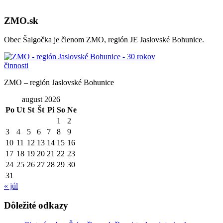
ZMO.sk
Obec Šalgočka je členom ZMO, región JE Jaslovské Bohunice.
ZMO – región Jaslovské Bohunice
august 2026
Po
Ut
St
Št
Pi
So
Ne
1
2
3
4
5
6
7
8
9
10
11
12
13
14
15
16
17
18
19
20
21
22
23
24
25
26
27
28
29
30
31
« júl
Dôležité odkazy