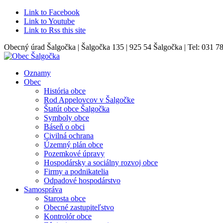
Link to Facebook
Link to Youtube
Link to Rss this site
Obecný úrad Šalgočka | Šalgočka 135 | 925 54 Šalgočka | Tel: 031 7
Oznamy
Obec
História obce
Rod Appelovcov v Šalgočke
Štatút obce Šalgočka
Symboly obce
Báseň o obci
Civilná ochrana
Územný plán obce
Pozemkové úpravy
Hospodársky a sociálny rozvoj obce
Firmy a podnikatelia
Odpadové hospodárstvo
Samospráva
Starosta obce
Obecné zastupiteľstvo
Kontrolór obce