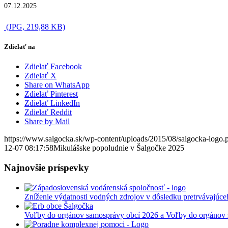
07.12.2025
(JPG, 219,88 KB)
Zdielať na
Zdielať Facebook
Zdielať X
Share on WhatsApp
Zdielať Pinterest
Zdielať LinkedIn
Zdielať Reddit
Share by Mail
https://www.salgocka.sk/wp-content/uploads/2015/08/salgocka-logo.
12-07 08:17:58
Mikulášske popoludnie v Šalgočke 2025
Najnovšie príspevky
Zníženie výdatnosti vodných zdrojov v dôsledku pretrvávajúce
Voľby do orgánov samosprávy obcí 2026 a Voľby do orgánov