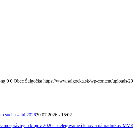
png
0
0
Obec Šalgočka
https://www.salgocka.sk/wp-content/uploads/2
ho sucha – júl 2026
30.07.2026 - 15:02
 samosprávnych krajov 2026 – delegovanie členov a náhradníkov MV