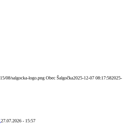
015/08/salgocka-logo.png
Obec Šalgočka
2025-12-07 08:17:58
2025-
K
27.07.2026 - 15:57