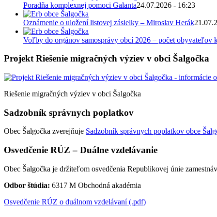
Poradňa komplexnej pomoci Galanta
24.07.2026 - 16:23
Oznámenie o uložení listovej zásielky – Miroslav Herák
21.07.
Voľby do orgánov samosprávy obcí 2026 – počet obyvateľov k
Projekt Riešenie migračných výziev v obci Šalgočka
Riešenie migračných výziev v obci Šalgočka
Sadzobník správnych poplatkov
Obec Šalgočka zverejňuje
Sadzobník správnych poplatkov obce Šalgo
Osvedčenie RÚZ – Duálne vzdelávanie
Obec Šalgočka je držiteľom osvedčenia Republikovej únie zamestnáv
Odbor štúdia:
6317 M Obchodná akadémia
Osvedčenie RÚZ o duálnom vzdelávaní (.pdf)