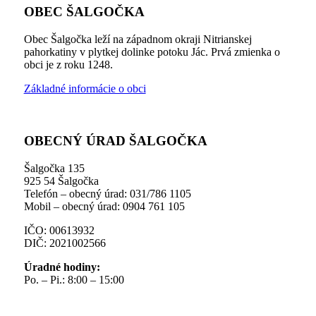
OBEC ŠALGOČKA
Obec Šalgočka leží na západnom okraji Nitrianskej
pahorkatiny v plytkej dolinke potoku Jác. Prvá zmienka o
obci je z roku 1248.
Základné informácie o obci
OBECNÝ ÚRAD ŠALGOČKA
Šalgočka 135
925 54 Šalgočka
Telefón – obecný úrad: 031/786 1105
Mobil – obecný úrad: 0904 761 105
IČO: 00613932
DIČ: 2021002566
Úradné hodiny:
Po. – Pi.: 8:00 – 15:00