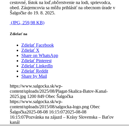
cestovné, lístok na loď,občerstvenie na lodi, sprievodca,
obed. Záujemcovia sa môžu prihlásiť na obecnom úrade v
Šalgočke do 19. 8. 2025.
(JPG, 259,98 KB)
Zdielať na
Zdielať Facebook
Zdielať X
Share on WhatsApp
Zdielať Pinterest
Zdielať LinkedIn
Zdielať Reddit
Share by Mail
https://www.salgocka.sk/wp-
content/uploads/2025/08/Plagat-Skalica-Batov-Kanal-
2025.jpg
1200
849
Obec Šalgočka
https://www.salgocka.sk/wp-
content/uploads/2015/08/salgocka-logo.png
Obec
Šalgočka
2025-08-08 16:15:07
2025-08-08
16:15:07
Pozvánka na zájazd – Krásy Slovenska – Baťov
kanál