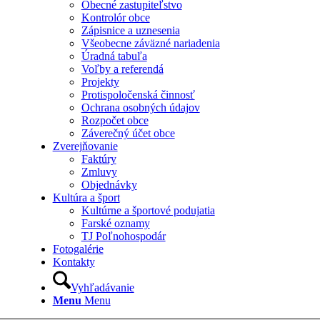
Obecné zastupiteľstvo
Kontrolór obce
Zápisnice a uznesenia
Všeobecne záväzné nariadenia
Úradná tabuľa
Voľby a referendá
Projekty
Protispoločenská činnosť
Ochrana osobných údajov
Rozpočet obce
Záverečný účet obce
Zverejňovanie
Faktúry
Zmluvy
Objednávky
Kultúra a šport
Kultúrne a športové podujatia
Farské oznamy
TJ Poľnohospodár
Fotogalérie
Kontakty
Vyhľadávanie
Menu
Menu