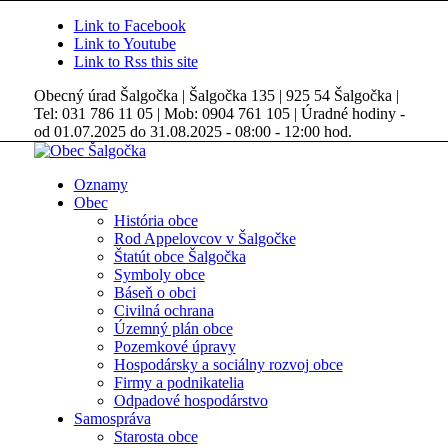
Link to Facebook
Link to Youtube
Link to Rss this site
Obecný úrad Šalgočka | Šalgočka 135 | 925 54 Šalgočka |
Tel: 031 786 11 05 | Mob: 0904 761 105 | Úradné hodiny -
od 01.07.2025 do 31.08.2025 - 08:00 - 12:00 hod.
Oznamy
Obec
História obce
Rod Appelovcov v Šalgočke
Štatút obce Šalgočka
Symboly obce
Báseň o obci
Civilná ochrana
Územný plán obce
Pozemkové úpravy
Hospodársky a sociálny rozvoj obce
Firmy a podnikatelia
Odpadové hospodárstvo
Samospráva
Starosta obce