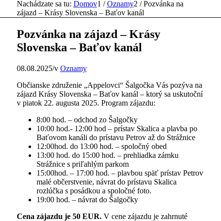
Nachádzate sa tu:
Domov
1
/
Oznamy
2
/
Pozvánka na
zájazd – Krásy Slovenska – Baťov kanál
Pozvánka na zájazd – Krásy
Slovenska – Baťov kanál
08.08.2025
/
v
Oznamy
Občianske združenie „Appelovci“ Šalgočka Vás pozýva na
zájazd Krásy Slovenska – Baťov kanál – ktorý sa uskutoční
v piatok 22. augusta 2025. Program zájazdu:
8:00 hod. – odchod zo Šalgočky
10:00 hod.- 12:00 hod – prístav Skalica a plavba po
Baťovom kanáli do prístavu Petrov až do Strážnice
12:00hod. do 13:00 hod. – spoločný obed
13:00 hod. do 15:00 hod. – prehliadka zámku
Strážnice s priľahlým parkom
15:00hod. – 17:00 hod. – plavbou späť prístav Petrov
malé občerstvenie, návrat do prístavu Skalica
rozlúčka s posádkou a spoločné foto.
19:00 hod. – návrat do Šalgočky
Cena zájazdu je 50 EUR.
V cene zájazdu je zahrnuté