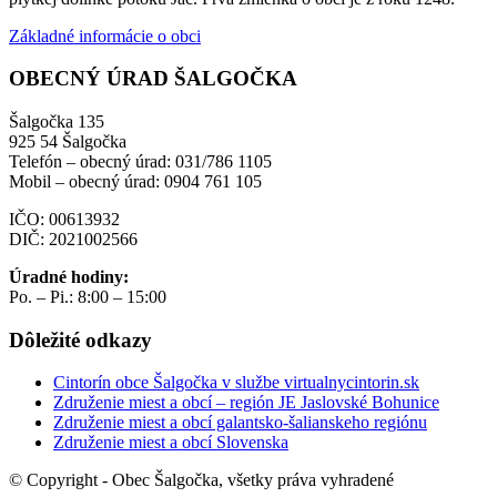
Základné informácie o obci
OBECNÝ ÚRAD ŠALGOČKA
Šalgočka 135
925 54 Šalgočka
Telefón – obecný úrad: 031/786 1105
Mobil – obecný úrad: 0904 761 105
IČO: 00613932
DIČ: 2021002566
Úradné hodiny:
Po. – Pi.: 8:00 – 15:00
Dôležité odkazy
Cintorín obce Šalgočka v službe virtualnycintorin.sk
Združenie miest a obcí – región JE Jaslovské Bohunice
Združenie miest a obcí galantsko-šalianskeho regiónu
Združenie miest a obcí Slovenska
© Copyright - Obec Šalgočka, všetky práva vyhradené