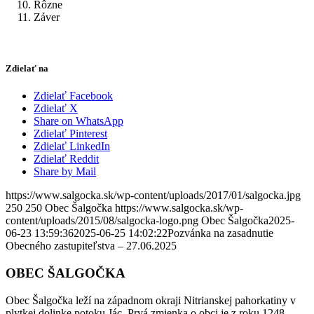
Rôzne
Záver
Zdielať na
Zdielať Facebook
Zdielať X
Share on WhatsApp
Zdielať Pinterest
Zdielať LinkedIn
Zdielať Reddit
Share by Mail
https://www.salgocka.sk/wp-content/uploads/2017/01/salgocka.jpg
250
250
Obec Šalgočka
https://www.salgocka.sk/wp-
content/uploads/2015/08/salgocka-logo.png
Obec Šalgočka
2025-
06-23 13:59:36
2025-06-25 14:02:22
Pozvánka na zasadnutie
Obecného zastupiteľstva – 27.06.2025
OBEC ŠALGOČKA
Obec Šalgočka leží na západnom okraji Nitrianskej pahorkatiny v
plytkej dolinke potoku Jác. Prvá zmienka o obci je z roku 1248.