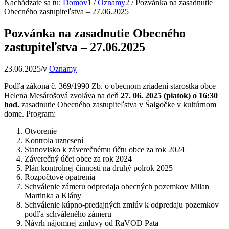
Nachádzate sa tu:
Domov
1
/
Oznamy
2
/
Pozvánka na zasadnutie
Obecného zastupiteľstva – 27.06.2025
Pozvánka na zasadnutie Obecného
zastupiteľstva – 27.06.2025
23.06.2025
/
v
Oznamy
Podľa zákona č. 369/1990 Zb. o obecnom zriadení starostka obce
Helena Mesárošová zvoláva na deň
27. 06. 2025 (piatok) o 16:30
hod.
zasadnutie Obecného zastupiteľstva v Šalgočke v kultúrnom
dome. Program:
Otvorenie
Kontrola uznesení
Stanovisko k záverečnému účtu obce za rok 2024
Záverečný účet obce za rok 2024
Plán kontrolnej činnosti na druhý polrok 2025
Rozpočtové opatrenia
Schválenie zámeru odpredaja obecných pozemkov Milan
Martinka a Klány
Schválenie kúpno-predajných zmlúv k odpredaju pozemkov
podľa schváleného zámeru
Návrh nájomnej zmluvy od RaVOD Pata