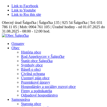
Link to Facebook
Link to Youtube
Link to Rss this site
Obecný úrad Šalgočka | Šalgočka 135 | 925 54 Šalgočka | Tel: 031
786 11 05 | Mob: 0904 761 105 | Úradné hodiny - od 01.07.2025 do
31.08.2025 - 08:00 - 12:00 hod.
Oznamy
Obec
História obce
Rod Appelovcov v Šalgočke
Štatút obce Šalgočka
Symboly obce
Báseň o obci
Civilná ochrana
Územný plán obce
Pozemkové úpravy
Hospodársky a sociálny rozvoj obce
Firmy a podnikatelia
Odpadové hospodárstvo
Samospráva
Starosta obce