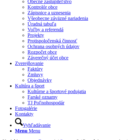
Obecné zastupiteľstvo
Kontrolór obce
Zápisnice a uznesenia
Všeobecne záväzné nariadenia
Úradná tabuľa
Voľby a referendá
Projekty
Protispoločenská činnosť
Ochrana osobných údajov
Rozpočet obce
Záverečný účet obce
Zverejňovanie
Faktúry
Zmluvy
Objednávky
Kultúra a šport
Kultúrne a športové podujatia
Farské oznamy
TJ Poľnohospodár
Fotogalérie
Kontakty
Vyhľadávanie
Menu
Menu