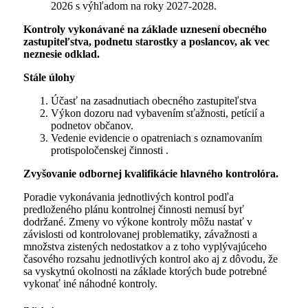
2026 s výhľadom na roky 2027-2028.
Kontroly vykonávané na základe uznesení obecného
zastupiteľstva, podnetu starostky a poslancov, ak vec
neznesie odklad.
Stále úlohy
Účasť na zasadnutiach obecného zastupiteľstva
Výkon dozoru nad vybavením sťažnosti, petícií a
podnetov občanov.
Vedenie evidencie o opatreniach s oznamovaním
protispoločenskej činnosti .
Zvyšovanie odbornej kvalifikácie hlavného kontrolóra.
Poradie vykonávania jednotlivých kontrol podľa
predloženého plánu kontrolnej činnosti nemusí byť
dodržané. Zmeny vo výkone kontroly môžu nastať v
závislosti od kontrolovanej problematiky, závažnosti a
množstva zistených nedostatkov a z toho vyplývajúceho
časového rozsahu jednotlivých kontrol ako aj z dôvodu, že
sa vyskytnú okolnosti na základe ktorých bude potrebné
vykonať iné náhodné kontroly.