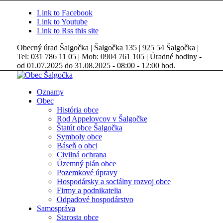
Link to Facebook
Link to Youtube
Link to Rss this site
Obecný úrad Šalgočka | Šalgočka 135 | 925 54 Šalgočka |
Tel: 031 786 11 05 | Mob: 0904 761 105 | Úradné hodiny -
od 01.07.2025 do 31.08.2025 - 08:00 - 12:00 hod.
Oznamy
Obec
História obce
Rod Appelovcov v Šalgočke
Štatút obce Šalgočka
Symboly obce
Báseň o obci
Civilná ochrana
Územný plán obce
Pozemkové úpravy
Hospodársky a sociálny rozvoj obce
Firmy a podnikatelia
Odpadové hospodárstvo
Samospráva
Starosta obce