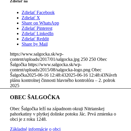
Zdielať na
Zdielať Facebook
Zdielať X
Share on WhatsApp
Zdielať Pinterest
Zdielať LinkedIn
Zdielať Reddit
Share by Mail
https://www.salgocka.sk/wp-
content/uploads/2017/01/salgocka.jpg
250
250
Obec
Šalgočka
https://www.salgocka.sk/wp-
content/uploads/2015/08/salgocka-logo.png
Obec
Šalgočka
2025-06-16 12:48:43
2025-06-16 12:48:43
Návrh
plánu kontrolnej činnosti hlavného kontrolóra – 2. polrok
2025
OBEC ŠALGOČKA
Obec Šalgočka leží na západnom okraji Nitrianskej
pahorkatiny v plytkej dolinke potoku Jác. Prvá zmienka o
obci je z roku 1248.
Základné informácie o obci