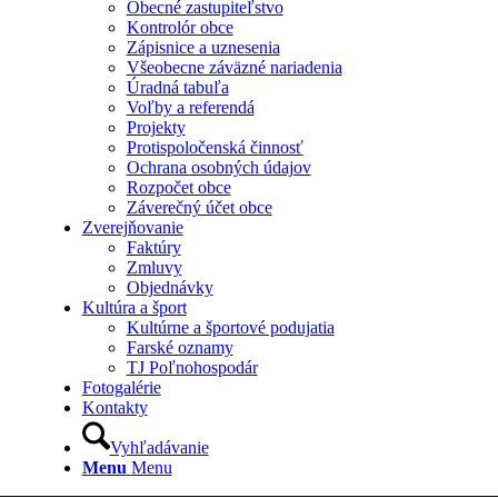
Obecné zastupiteľstvo
Kontrolór obce
Zápisnice a uznesenia
Všeobecne záväzné nariadenia
Úradná tabuľa
Voľby a referendá
Projekty
Protispoločenská činnosť
Ochrana osobných údajov
Rozpočet obce
Záverečný účet obce
Zverejňovanie
Faktúry
Zmluvy
Objednávky
Kultúra a šport
Kultúrne a športové podujatia
Farské oznamy
TJ Poľnohospodár
Fotogalérie
Kontakty
Vyhľadávanie
Menu
Menu