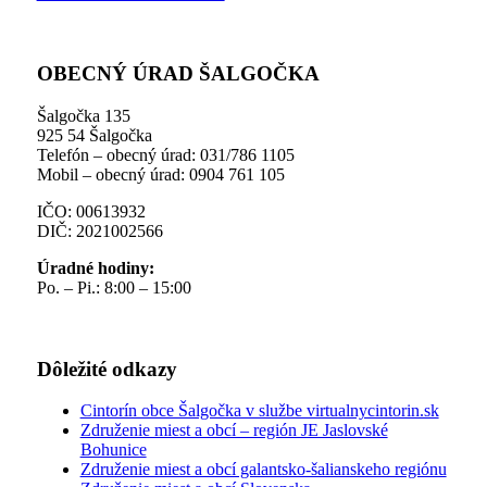
OBECNÝ ÚRAD ŠALGOČKA
Šalgočka 135
925 54 Šalgočka
Telefón – obecný úrad: 031/786 1105
Mobil – obecný úrad: 0904 761 105
IČO: 00613932
DIČ: 2021002566
Úradné hodiny:
Po. – Pi.: 8:00 – 15:00
Dôležité odkazy
Cintorín obce Šalgočka v službe virtualnycintorin.sk
Združenie miest a obcí – región JE Jaslovské
Bohunice
Združenie miest a obcí galantsko-šalianskeho regiónu