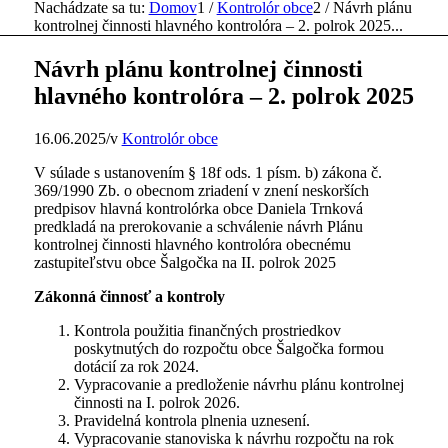
Nachádzate sa tu:
Domov
1
/
Kontrolór obce
2
/
Návrh plánu
kontrolnej činnosti hlavného kontrolóra – 2. polrok 2025...
Návrh plánu kontrolnej činnosti
hlavného kontrolóra – 2. polrok 2025
16.06.2025
/
v
Kontrolór obce
V súlade s ustanovením § 18f ods. 1 písm. b) zákona č.
369/1990 Zb. o obecnom zriadení v znení neskorších
predpisov hlavná kontrolórka obce Daniela Trnková
predkladá na prerokovanie a schválenie návrh Plánu
kontrolnej činnosti hlavného kontrolóra obecnému
zastupiteľstvu obce Šalgočka na II. polrok 2025
Zákonná činnosť a kontroly
Kontrola použitia finančných prostriedkov
poskytnutých do rozpočtu obce Šalgočka formou
dotácií za rok 2024.
Vypracovanie a predloženie návrhu plánu kontrolnej
činnosti na I. polrok 2026.
Pravidelná kontrola plnenia uznesení.
Vypracovanie stanoviska k návrhu rozpočtu na rok