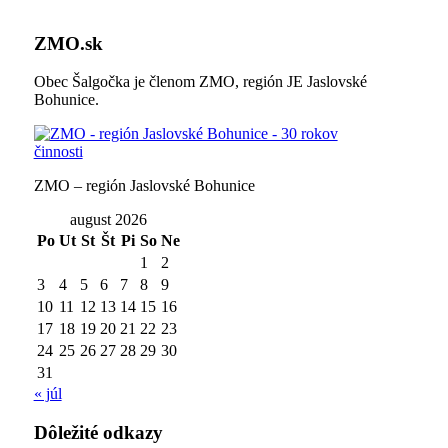
ZMO.sk
Obec Šalgočka je členom ZMO, región JE Jaslovské
Bohunice.
ZMO – región Jaslovské Bohunice
august 2026
Po
Ut
St
Št
Pi
So
Ne
1
2
3
4
5
6
7
8
9
10
11
12
13
14
15
16
17
18
19
20
21
22
23
24
25
26
27
28
29
30
31
« júl
Dôležité odkazy