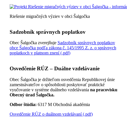
Riešenie migračných výziev v obci Šalgočka
Sadzobník správnych poplatkov
Obec Šalgočka zverejňuje
Sadzobník správnych poplatkov
obce Šalgočka podľa zákona č. 145/1995 Z. z. o správnych
poplatkoch v platnom znení (.pdf)
Osvedčenie RÚZ – Duálne vzdelávanie
Obec Šalgočka je držiteľom osvedčenia Republikovej únie
zamestnávateľov o spôsobilosti poskytovať praktické
vyučovanie v systéme duálneho vzdelávania
na pracovisku
Obecný úrad Šalgočka.
Odbor štúdia:
6317 M Obchodná akadémia
Osvedčenie RÚZ o duálnom vzdelávaní (.pdf)