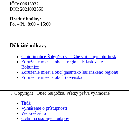
IČO: 00613932
DIČ: 2021002566
Úradné hodiny:
Po. – Pi.: 8:00 – 15:00
Dôležité odkazy
Cintorín obce Šalgočka v službe virtualnycintorin.sk
Združenie miest a obcí – región JE Jaslovské
Bohunice
Združenie miest a obcí galantsko-šalianskeho regiónu
Združenie miest a obcí Slovenska
© Copyright - Obec Šalgočka, všetky práva vyhradené
Tiráž
Vyhlásenie o prístupnosti
Webové sídlo
Ochrana osobných údajov