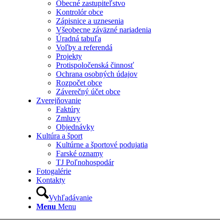
Obecné zastupiteľstvo
Kontrolór obce
Zápisnice a uznesenia
Všeobecne záväzné nariadenia
Úradná tabuľa
Voľby a referendá
Projekty
Protispoločenská činnosť
Ochrana osobných údajov
Rozpočet obce
Záverečný účet obce
Zverejňovanie
Faktúry
Zmluvy
Objednávky
Kultúra a šport
Kultúrne a športové podujatia
Farské oznamy
TJ Poľnohospodár
Fotogalérie
Kontakty
Vyhľadávanie
Menu
Menu