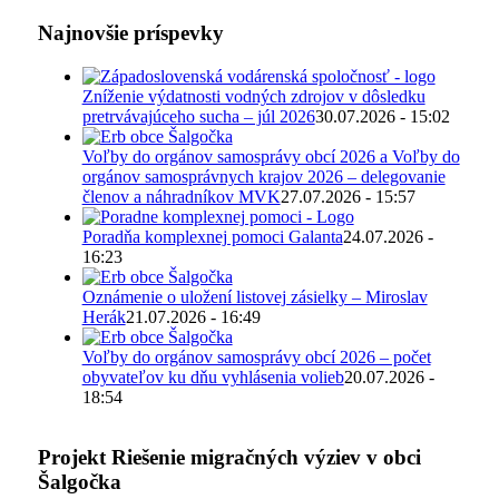
Najnovšie príspevky
Zníženie výdatnosti vodných zdrojov v dôsledku
pretrvávajúceho sucha – júl 2026
30.07.2026 - 15:02
Voľby do orgánov samosprávy obcí 2026 a Voľby do
orgánov samosprávnych krajov 2026 – delegovanie
členov a náhradníkov MVK
27.07.2026 - 15:57
Poradňa komplexnej pomoci Galanta
24.07.2026 -
16:23
Oznámenie o uložení listovej zásielky – Miroslav
Herák
21.07.2026 - 16:49
Voľby do orgánov samosprávy obcí 2026 – počet
obyvateľov ku dňu vyhlásenia volieb
20.07.2026 -
18:54
Projekt Riešenie migračných výziev v obci
Šalgočka