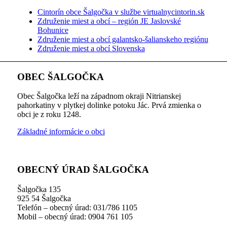
Cintorín obce Šalgočka v službe virtualnycintorin.sk
Združenie miest a obcí – región JE Jaslovské
Bohunice
Združenie miest a obcí galantsko-šalianskeho regiónu
Združenie miest a obcí Slovenska
OBEC ŠALGOČKA
Obec Šalgočka leží na západnom okraji Nitrianskej
pahorkatiny v plytkej dolinke potoku Jác. Prvá zmienka o
obci je z roku 1248.
Základné informácie o obci
OBECNÝ ÚRAD ŠALGOČKA
Šalgočka 135
925 54 Šalgočka
Telefón – obecný úrad: 031/786 1105
Mobil – obecný úrad: 0904 761 105