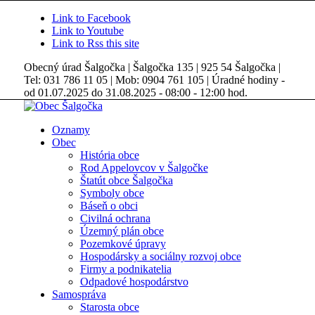
Link to Facebook
Link to Youtube
Link to Rss this site
Obecný úrad Šalgočka | Šalgočka 135 | 925 54 Šalgočka |
Tel: 031 786 11 05 | Mob: 0904 761 105 | Úradné hodiny -
od 01.07.2025 do 31.08.2025 - 08:00 - 12:00 hod.
Oznamy
Obec
História obce
Rod Appelovcov v Šalgočke
Štatút obce Šalgočka
Symboly obce
Báseň o obci
Civilná ochrana
Územný plán obce
Pozemkové úpravy
Hospodársky a sociálny rozvoj obce
Firmy a podnikatelia
Odpadové hospodárstvo
Samospráva
Starosta obce